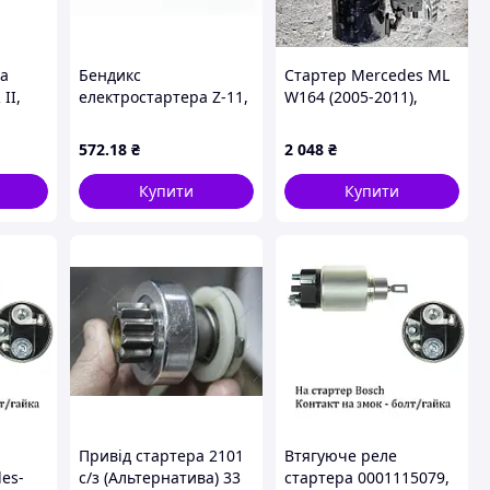
ра
Бендикс
Стартер Mercedes ML
II,
електростартера Z-11,
W164 (2005-2011),
ORD
Lзуба-17,7мм ZS1100
A0061510501
OM
Китай
572
.18
₴
2 048
₴
Купити
Купити
Привід стартера 2101
Втягуюче реле
es-
с/з (Альтернатива) 33
стартера 0001115079,