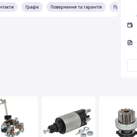
нтакти
Графік
Повернення та гарантія
Про прода