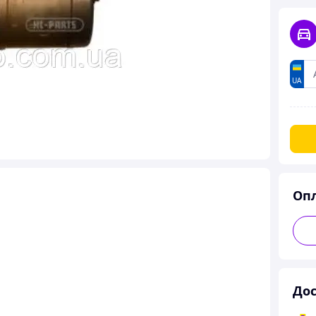
UA
Оп
Дос