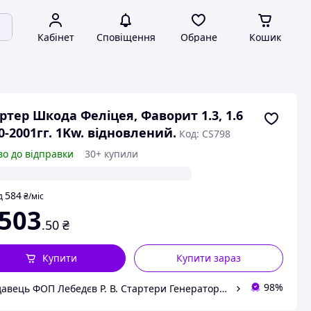
Кабінет
Сповіщення
Обране
Кошик
ртер Шкода Феліцея, Фаворит 1.3, 1.6
0-2001гг. 1Kw. відновлений.
Код: CS798
во до відправки
30+ купили
584
д
₴
/міс
 503
.50
₴
Купити
Купити зараз
98%
Продавець ФОП Лебедєв Р. В. Стартери Генератори Комплектуючі.