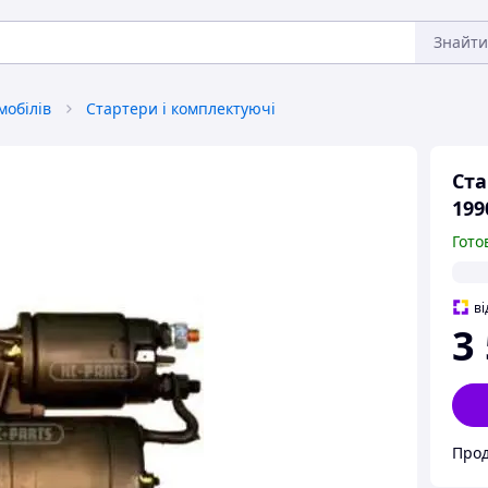
Знайти
мобілів
Стартери і комплектуючі
Ста
199
Гото
ві
3