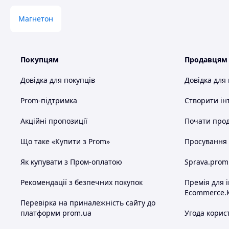
VW CADDY II pick-up (9U7) 1.6(1598ccm/55kW/75HP)[06/1996-
Магнетон
Комплектуючі для стартера, які можна придбат
- Бендикс стартера
- Втягувальне реле (солоноїд) стартера
Покупцям
Продавцям
- Втулка стартера
Довідка для покупців
Довідка для
- Щітки стартера
Prom-підтримка
Створити ін
- Якір стартера
Акційні пропозиції
Почати прод
- Редуктор стартера
- Обмотка (магніти) стартера
Що таке «Купити з Prom»
Просування в
Як купувати з Пром-оплатою
Sprava.prom
Рекомендації з безпечних покупок
Премія для 
Ecommerce.
Перевірка на приналежність сайту до
платформи prom.ua
Угода корис
Схожі товари за характеристиками