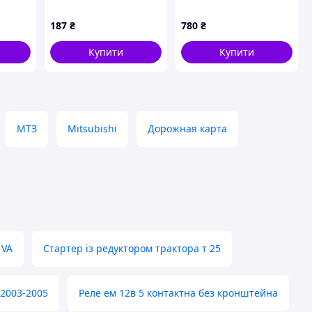
8 2.2
STANDARD
0001115089,
995-
0001121423,
187
₴
780
₴
0001121427,
0001121444,
Купити
Купити
0001125057, SS0039
МТЗ
Mitsubishi
Дорожная карта
 VA
Стартер із редуктором трактора т 25
2003-2005
Реле ем 12в 5 контактна без кронштейна