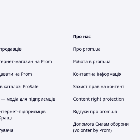
12/2000]pick-up , Benzín
и:
Про нас
 продавців
Про prom.ua
тернет-магазин
на Prom
Робота в prom.ua
авати на Prom
Контактна інформація
 каталозі ProSale
Захист прав на контент
 — медіа для підприємців
Content right protection
інтернет-підприємців
Відгуки про prom.ua
Кращі
Допомога Силам оборони
тувача
(Volonter by Prom)