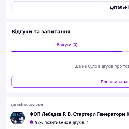
Країна виробник
Польща
Детальн
Гарантійний термін
6 міс
Редуктор
Так
Тип техніки
Легковий автомобіль
Відгуки та запитання
Номінальна потужність
1 кВт
Напруга живлення
12 В
Відгуки (0)
Код запчастини
CS798
Кросс-номери
CS798
Ще не було відгуків про то
Стартер Шкоду Феліцея, Фаворит 1.3, 1.6 1990-2
Поставити за
Характеристики:
V: 12
KW: 1
R: ACR
Був online:
сьогодні
Z: 9
A: 76
ФОП Лебедєв Р. В. Стартери Генератори 
B: 27.5
98% позитивних відгуків
OEM
: