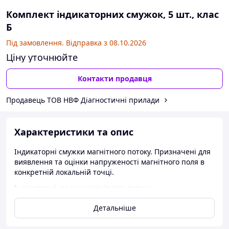
Комплект індикаторних смужок, 5 шт., клас
Б
Під замовлення. Відправка з 08.10.2026
Ціну уточнюйте
Контакти продавця
Продавець ТОВ НВФ Діагностичні прилади
Характеристики та опис
Індикаторні смужки магнітного потоку. Призначені для
виявлення та оцінки напруженості магнітного поля в
конкретній локальній точці.
Індикаторні смужки магнітного потоку.
Призначені для виявлення та оцінки напруженості
Детальніше
магнітного поля в конкретній локальній точці за
магнітному неруйнівному контролі.