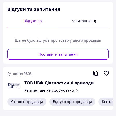
Є дві модифікації:
— з латунним покриттям для загального призначення,
Відгуки та запитання
— зі срібним покриттям для аерокосмічної техніки.
Відгуки (0)
Запитання (0)
Ще не було відгуків про товар у цього продавця
Поставити запитання
Був online:
06.08
ТОВ НВФ Діагностичні прилади
Рейтинг ще не сформовано
Каталог продавця
Відгуки про продавця
Контак