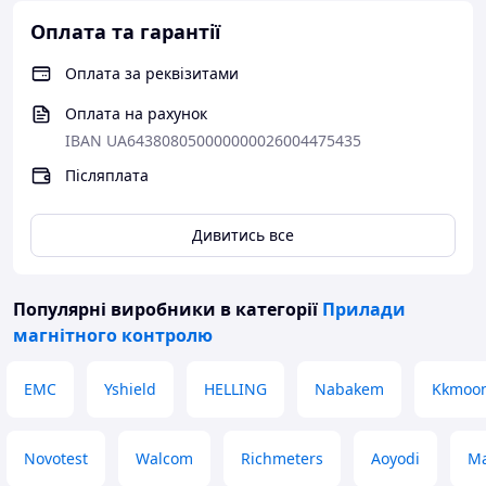
Оплата та гарантії
Оплата за реквізитами
Оплата на рахунок
IBAN UA643808050000000026004475435
Післяплата
Дивитись все
Популярні виробники
в категорії
Прилади
магнітного контролю
EMC
Yshield
HELLING
Nabakem
Kkmoo
Novotest
Walcom
Richmeters
Aoyodi
Ma