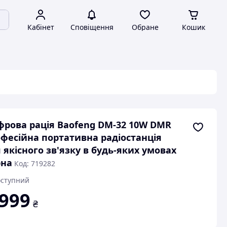
Кабінет
Сповіщення
Обране
Кошик
рова рація Baofeng DM-32 10W DMR
фесійна портативна радіостанція
 якісного зв'язку в будь-яких умовах
рна
Код: 719282
ступний
 999
₴