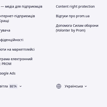
 — медіа для підприємців
Content right protection
інтернет-підприємців
Відгуки про prom.ua
Кращі
Допомога Силам оборони
тувача
(Volonter by Prom)
нфіденційності
оти на маркетплейсі
ограма електронний
с PROM
oogle Ads
вітла
Українська
BETA