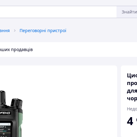
Знайти
вання
Переговорні пристрої
інших продавців
Циф
про
для
чо
Недо
4