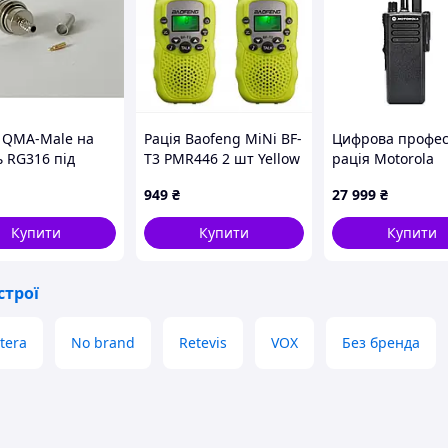
м QMA-Male на
Рація Baofeng MiNi BF-
Цифрова профес
ь RG316 під
T3 PMR446 2 шт Yellow
рація Motorola
к
DP4400е VHF по
949
₴
27 999
₴
AES Vmarket
Купити
Купити
Купити
строї
tera
No brand
Retevis
VOX
Без бренда