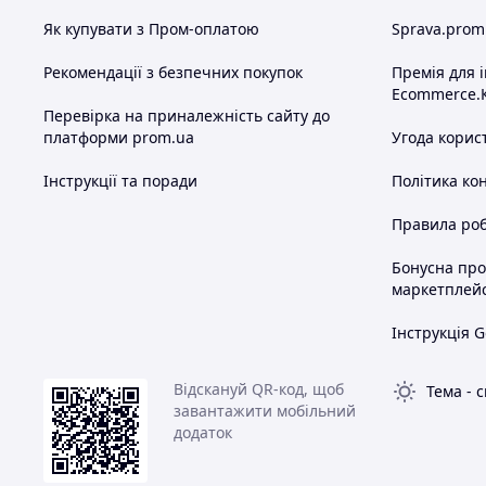
Як купувати з Пром-оплатою
Sprava.prom
Рекомендації з безпечних покупок
Премія для 
Ecommerce.
Перевірка на приналежність сайту до
платформи prom.ua
Угода корис
Інструкції та поради
Політика ко
Правила роб
Бонусна пр
маркетплей
Інструкція G
Відскануй QR-код, щоб
Тема
-
с
завантажити мобільний
додаток