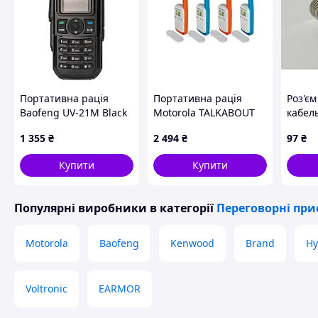
До комплекту постачання входять:
Рація.
Антена.
Літій-іонний акумуляторний блок.
Сумка для перенесення
Ремінь
Портативна рація
Портативна рація
Роз'є
Кабель типу C.
Baofeng UV-21M Black
Motorola TALKABOUT
кабел
Інструкція користувача
— Доступний
T42 Quad Pack
обтис
1 355
₴
2 494
₴
97
₴
(B4P00811MDKMAQ)
Схожі товари за характеристиками
Купити
Купити
Популярні виробники
в категорії
Переговорні при
Motorola
Baofeng
Kenwood
Brand
Hy
Voltronic
EARMOR