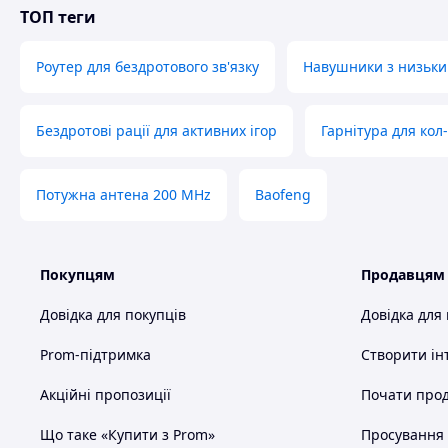
ТОП теги
Роутер для бездротового зв'язку
Навушники з низьки
Бездротові рації для активних ігор
Гарнітура для кол
Потужна антена 200 MHz
Baofeng
Покупцям
Продавцям
Довідка для покупців
Довідка для
Prom-підтримка
Створити ін
Акційні пропозиції
Почати прод
Що таке «Купити з Prom»
Просування в