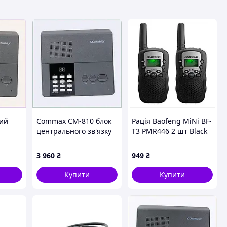
ний
Commax CM-810 блок
Рація Baofeng MiNi BF-
центрального зв'язку
T3 PMR446 2 шт Black
12В, 6MM66370K8
3 960
₴
949
₴
Купити
Купити