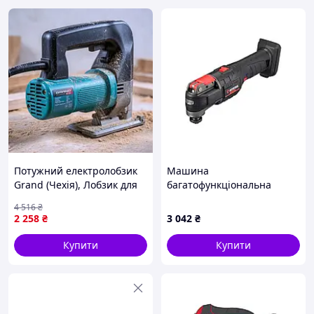
Потужний електролобзик
Машина
Grand (Чехія), Лобзик для
багатофункціональна
робіт, Електролобзик
акумуляторна Intertool 20
4 516
₴
ручний по дереву металу,
В Brushless Storm (Без АКБ)
2 258
₴
3 042
₴
Електролобзик, RYH
(WT-0369)
Купити
Купити