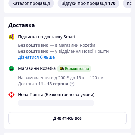
широкий діапазон регулювання швидкості
Каталог продавця
Відгуки про продавця
170
Кон
— для точного налаштування під матеріал;
регулювання кута нахилу — для різу під
кутом ±45°;
Доставка
примусове обдування зони різання —
покращує видимість і точність;
Підписка на доставку Smart
маятниковий хід пилки — для ефективного
розпилювання;
Безкоштовно
— в магазини Rozetka
світлодіодна підсвітка — освітлює робочу
Безкоштовно
— у відділення Нової Пошти
зону;
Дізнатися більше
лазерний покажчик лінії різу — для
прямолінійного контролю;
Магазини Rozetka
Безкоштовно
система пиловідведення — зменшує
На замовлення від 200 ₴ до 15 кг і 120 см
забруднення робочої поверхні;
Доставка
11 - 13 серпня
подвійна ізоляція — підвищений захист
від ураження електрострумом.
Нова Пошта (Безкоштовно за умови)
Дивитись все