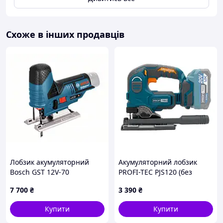
Схоже в інших продавців
Лобзик акумуляторний
Акумуляторний лобзик
Bosch GST 12V-70
PROFI-TEC PJS120 (без
06015A1001 (без АКБ і ЗП)
акумулятора та зарядного
7 700
₴
3 390
₴
пристрою)
Купити
Купити