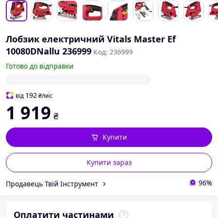
Лобзик електричний Vitals Master Ef
10080DNallu 236999
Код: 236999
Готово до відправки
192
від
₴
/міс
1 919
₴
Купити
Купити зараз
96%
Продавець Твій Інструмент
Оплатити частинами