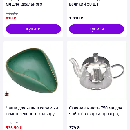
мл для ідеального
великий 50 шт.
заварювання кави в
1 620
₴
домашніх умовах
810
₴
1 810
₴
Купити
Купити
Чаша для кави з кераміки
Скляна ємність 750 мл для
темно-зеленого кольору
чайної заварки прозора,
для зручного вимірювання
88M1M936X6
1 071
₴
кавових зерен
535
.50
₴
379
₴