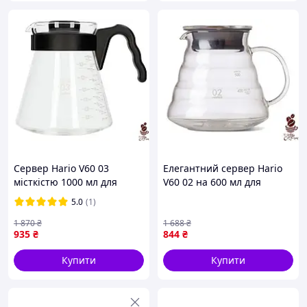
Сервер Hario V60 03
Елегантний сервер Hario
місткістю 1000 мл для
V60 02 на 600 мл для
приготування ідеальної
ідеального заварювання
5.0
(1)
кави в домашніх умовах
кави та чаю
1 870
₴
1 688
₴
935
₴
844
₴
Купити
Купити