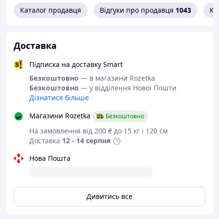
напій без зайвих частинок.
Каталог продавця
Відгуки про продавця
1043
Ко
✨
Складна кришка
Робить використання чайника зручнішим і допомагає
зберігати тепло під час заварювання.
Доставка
👥
Об’єм 700 мл
Підписка на доставку Smart
Оптимальний варіант для кількох чашок чаю вдома, в
офісі або під час чаювання з гостями.
Безкоштовно
— в магазини Rozetka
Безкоштовно
— у відділення Нової Пошти
Характеристики
Дізнатися більше
Тип: заварювальний чайник / тіпод гунфу
Магазини Rozetka
Безкоштовно
Бренд: SHANGYIXIN
Об’єм: 700 мл
На замовлення від 200 ₴ до 15 кг і 120 см
Матеріал колби: жароміцне скло
Доставка
12 - 14 серпня
Матеріал фільтра: метал
Нова Пошта
Особливості: складна кришка, знімний фільтр
Призначення: для заварювання чаю методом
проливу
Стан товару: новий
Дивитись все