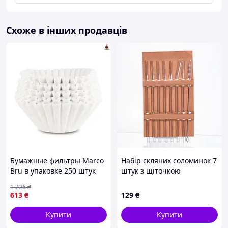
Схоже в інших продавців
Бумажные фильтры Marco
Набір скляних соломинок 7
Bru в упаковке 250 штук
штук з щіточкою
для приготовления
боросилікатне скло 64486-
1 226
₴
ароматного кофе
81
613
₴
129
₴
Купити
Купити