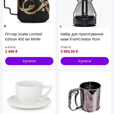
Пітчер Snake Limited
Набір для приготування
Edition 450 мл MHW-
кави FromCreator Pure
3Bomber Turbo для
Pour-Over Set з унікальним
4 816
₴
7 987
₴
стильного сервірування
дизайном і якісними
2 408
₴
3 993
.50
₴
напоїв
аксесуарами
Купити
Купити