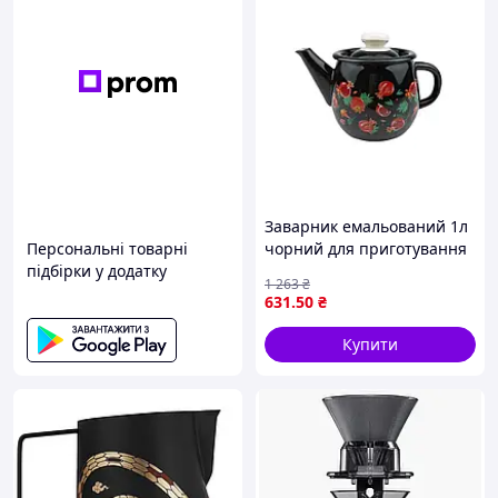
Заварник емальований 1л
Персональні товарні
чорний для приготування
підбірки у додатку
їжі зберігання
1 263
₴
сервірування ТМ IDILIA
631
.50
₴
Купити