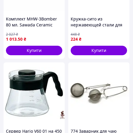
Комплект MHW-3Bomber
Кружка-сито из
80 мл. Sawada Ceramic
нержавеющей стали для
Coffee Cup White
чая и кофе с функцией
2 027
₴
448
₴
фильтрации 12,5 см на 10
1 013
.50
₴
224
₴
см
Купити
Купити
Сервер Hario V60 01 на 450
774 Заварник для чаю