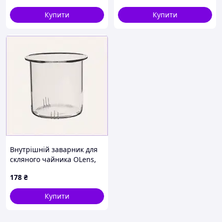
Купити
Купити
Внутрішній заварник для
скляного чайника OLens,
MB8C715056
178
₴
Купити