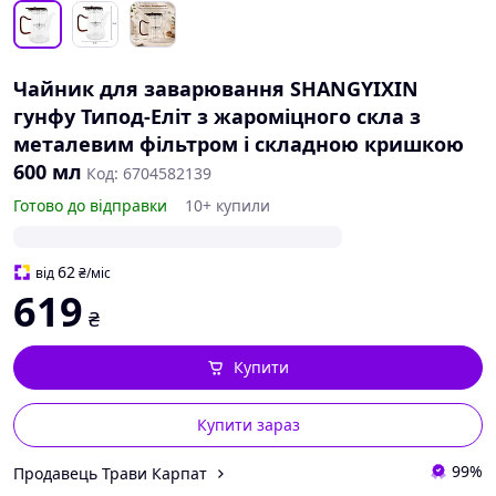
Чайник для заварювання SHANGYIXIN
гунфу Типод-Еліт з жароміцного скла з
металевим фільтром і складною кришкою
600 мл
Код: 6704582139
Готово до відправки
10+ купили
62
від
₴
/міс
619
₴
Купити
Купити зараз
99%
Продавець Трави Карпат