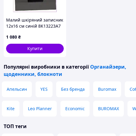
Малий шкіряний записник
12х16 см синій 8K13223A7
1 080
₴
Купити
Популярні виробники
в категорії
Органайзери,
щоденники, блокноти
Апельсин
YES
Без бренда
Buromax
Со
Kite
Leo Planner
Economic
BUROMAX
W
ТОП теги