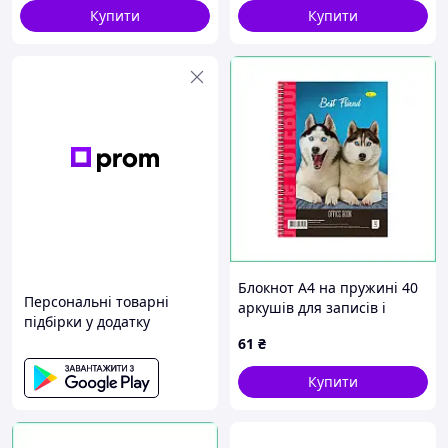
Купити
Купити
Блокнот А4 на пружині 40
Персональні товарні
аркушів для записів і
підбірки у додатку
конспектів, твердий
61
₴
картон з УФ-лаком в офіс
навчання
Купити