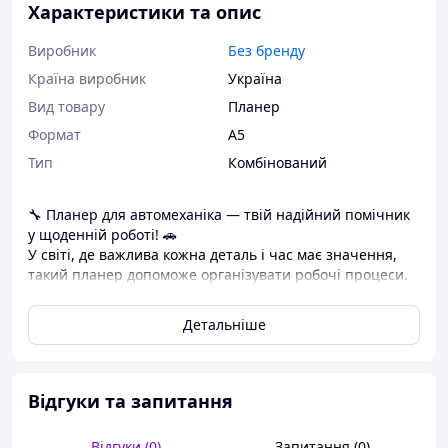
Характеристики та опис
Виробник
Без бренду
Країна виробник
Україна
Вид товару
Планер
Формат
A5
Тип
Комбінований
🔧 Планер для автомеханіка — твій надійний помічник
у щоденній роботі! 🚗
У світі, де важлива кожна деталь і час має значення,
такий планер допоможе організувати робочі процеси.
📓 Ідеально підходить як для власної майстерні, так і
для роботи в команді.
Детальніше
Даруй собі комфорт і порядок у роботі ✨
Зміст планеру:
Планер належить
Відгуки та запитання
Календарі на 26-27 роки
Перевірочні листи
Відгуки (0)
Запитання (0)