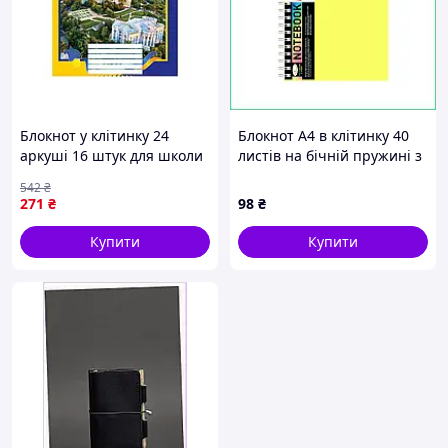
Блокнот у клітинку 24
Блокнот А4 в клітинку 40
аркуші 16 штук для школи
листів на бічній пружині з
та офісу обкладинка
міцною пластиковою
542
₴
картон 150-170 г/м2
обкладинкою для
271
₴
98
₴
внутрішній блок 55 г/м2
навчання та офісної
роботи
Купити
Купити