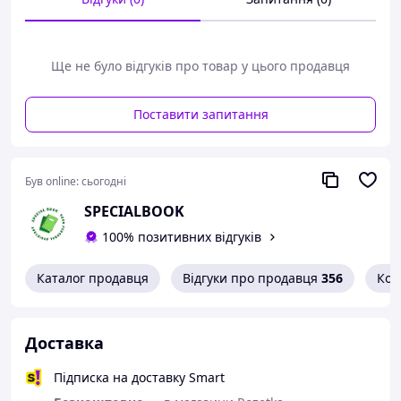
Каталог послуг
База клієнтів
Доходи/витрати
Замовлення
Ще не було відгуків про товар у цього продавця
Закупівля запчастин
Нотатки
Поставити запитання
Планер розрахований на рік щоденного планування.
Обкладинка покрита двосторонньою ламінацією
високої якості,
Сторінки виконані з білого, якісного паперу.
Був online:
сьогодні
Кожен планер запакований в подарунковий крафтовий
SPECIALBOOK
папір з зеленим акцентом у вигляді атласної стрічки.
100% позитивних відгуків
Каталог продавця
Відгуки про продавця
356
Кон
Доставка
Підписка на доставку Smart