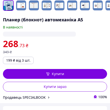
Планер (блокнот) автомеханіка А5
В наявності
268
.73
₴
349
₴
199
₴
від 3 шт.
Купити
Купити зараз
100%
Продавець SPECIALBOOK