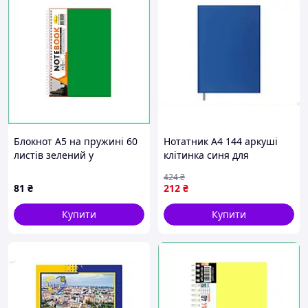
Блокнот А5 на пружині 60
Нотатник А4 144 аркуші
листів зелений у
клітинка синя для
пластиковій обкладинці
студентів і працівників
424
₴
для записів та планування
зручний блокнот для
81
₴
212
₴
справ шкільний офісний
записів
Купити
Купити