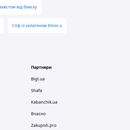
ахистом від блиску
Спф із колагеном blivio u
Партнери
Bigl.ua
Shafa
Kabanchik.ua
Вчасно
Zakupivli.pro