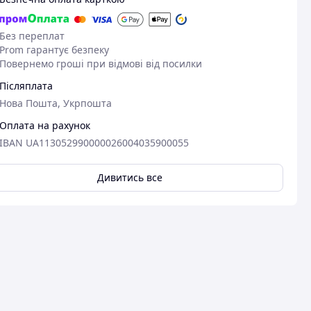
Без переплат
Prom гарантує безпеку
Повернемо гроші при відмові від посилки
Післяплата
Нова Пошта, Укрпошта
Оплата на рахунок
IBAN UA113052990000026004035900055
Дивитись все
31.05.2026
07
Виталина М.
Оксана Л.
Придбано на Prom.ua
Придбано на 
Дуже сподобалось , дякую
Чудово