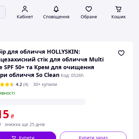
Кабінет
Сповіщення
Обране
Кошик
ір для обличчя HOLLYSKIN:
цезахисний стік для обличчя Multi
e SPF 50+ та Крем для очищення
ри обличчя So Clean
Код: 0526h
4.2
(4)
30+ купили
явності
15
₴
₴
знижка ще 25 днів
Купити
Купити зараз