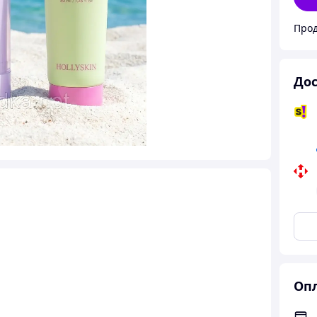
Прод
Дос
Опл