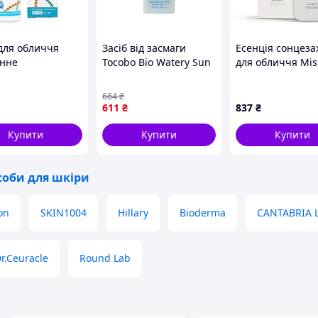
для обличчя
Засіб від засмаги
Есенція сонцеза
инне
Tocobo Bio Watery Sun
для обличчя Mis
дження" денний
Cream SPF50+ PA++++
around Safe Bloc
) Грін-Віза
50 мл (8809835060058)
Essence Sun Milk
664
₴
-Visa)
SPF50+/PA+++, 7
611
₴
837
₴
Купити
Купити
Купити
соби для шкіри
on
SKIN1004
Hillary
Bioderma
CANTABRIA 
r.Ceuracle
Round Lab