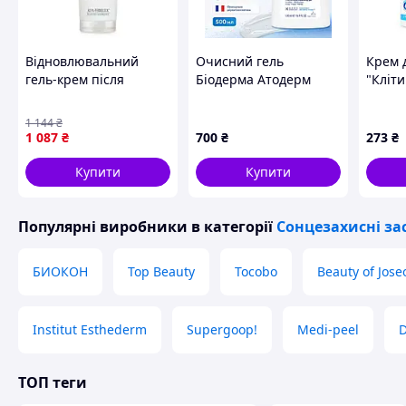
Відновлювальний
Очисний гель
Крем 
гель-крем після
Біодерма Атодерм
"Кліт
засмаги Heliocare 360
Інтенсив для атопічно
омоло
After Sun UV Repair Gel
шкіри Bioderma
(50 мл
1 144
₴
Cream, 250 мл
Atoderm Intensive Gel
(Green
1 087
₴
700
₴
273
₴
Moussant
Купити
Купити
Популярні виробники
в категорії
Сонцезахисні за
БИОКОН
Top Beauty
Tocobo
Beauty of Jose
Institut Esthederm
Supergoop!
Medi-peel
D
ТОП теги