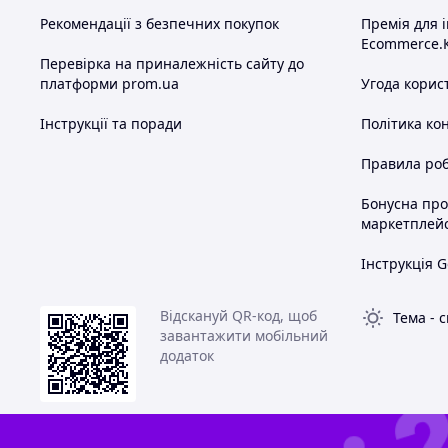
Рекомендації з безпечних покупок
Премія для 
Ecommerce.
Перевірка на приналежність сайту до
платформи prom.ua
Угода корис
Інструкції та поради
Політика ко
Правила роб
Бонусна пр
маркетплей
Інструкція G
Відскануй QR-код, щоб
Тема
-
с
завантажити мобільний
додаток