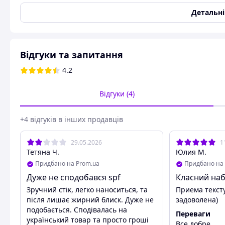
Тип фактора захисту
Широкий спектр захисту
Детальн
Тип шкіри
Комбінована (Змішана)
,
Область застосування
Обличчя
Вікова група
Без обмежень
Відгуки та запитання
Упаковка засобу
Тюбик
4.2
Вага
20 г
Користувальницькі характеристики
Відгуки (4)
PPC
753196332
+4 відгуків в інших продавців
SET_IDs
3041684285;3000840298
В набір входить:
29.05.2026
1
Тетяна Ч.
Юлия М.
Сонцезахисний стік для обличчя HOLLYSKIN Sunscreen 
Придбано на Prom.ua
Придбано на 
g
Крем для щоденного очищення шкіри обличчя з екст
Дуже не сподобався spf
Класний наб
Foam Milk So Clean., 40 ml
Зручний стік, легко наноситься, та
Приема текст
після лишає жирний блиск. Дуже не
задоволена)
подобається. Сподівалась на
Переваги
український товар та просто гроші
Сонцезахисний стік для обличчя HOLLYSKIN Sunscreen St
Все добре