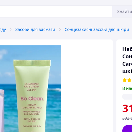
Знайти
яду
Засоби для засмаги
Сонцезахисні засоби для шкіри
Наб
Сон
Car
шкі
В на
3
392