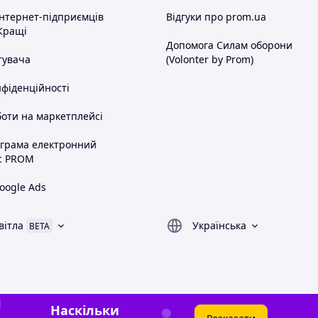
інтернет-підприємців
Відгуки про prom.ua
Кращі
Допомога Силам оборони
тувача
(Volonter by Prom)
нфіденційності
оти на маркетплейсі
ограма електронний
с PROM
oogle Ads
вітла
Українська
BETA
Наскільки