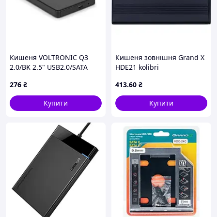
Кишеня VOLTRONIC Q3
Кишеня зовнішня Grand X
2.0/BK 2.5" USB2.0/SATA
HDE21 kolibri
Black pelican
276
₴
413
.60
₴
Купити
Купити