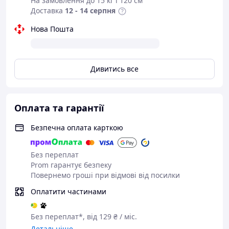
На замовлення до 15 кг і 120 см
2280
. Важливо: пристрій
не підтримує mSATA SSD
та
Доставка
12 - 14 серпня
накопичувачі з радіатором товщиною понад 1 мм.
Нова Пошта
Дивитись все
Оплата та гарантії
Безпечна оплата карткою
Підключення виконується через
USB-C 3.2 Gen 2
зі
Без переплат
швидкістю передачі даних до
10 Гбіт/с
. Це дозволяє
Prom гарантує безпеку
швидко копіювати відео, фото, документи, ігри, робочі
Повернемо гроші при відмові від посилки
проєкти та резервні копії. Також кишеня сумісна з
Thunderbolt 3 у режимі USB та може працювати з
Оплатити частинами
Windows, macOS, Linux, Android та iOS-пристроями,
якщо вони підтримують зовнішні накопичувачі й OTG.
Без переплат*, від 129 ₴ / міс.
UGREEN CM400 підтримує
UASP і TRIM
, що допомагає
Детальніше