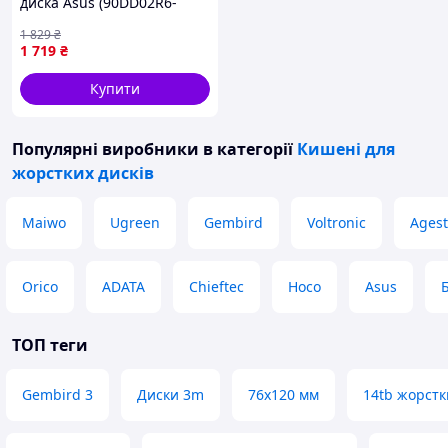
диска Asus (90DD02R6-
M09000) Gray
1 829
₴
1 719
₴
Купити
Популярні виробники
в категорії
Кишені для
жорстких дисків
Maiwo
Ugreen
Gembird
Voltronic
Agest
Orico
ADATA
Chieftec
Hoco
Asus
ТОП теги
Gembird 3
Диски 3m
76x120 мм
14tb жорстк