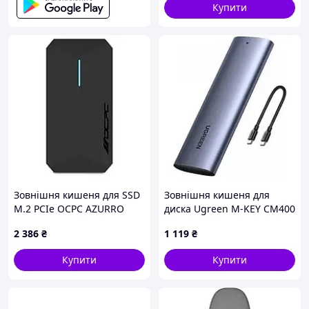
Купити
Кабель USB-C — USB-C
Силіконовий чохол
Інструкція
Пакування
Зовнішня кишеня для SSD
Зовнішня кишеня для
M.2 PCIe OCPC AZURRO
диска Ugreen M-KEY CM400
DUO
Gray (10902)
2 386
₴
1 119
₴
Купити
Купити