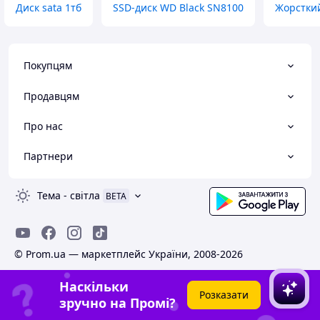
Диск sata 1тб
SSD-диск WD Black SN8100
Жорсткий
Покупцям
Продавцям
Про нас
Партнери
Тема
-
світла
BETA
© Prom.ua — маркетплейс України, 2008-2026
Наскільки
Розказати
зручно на Промі?