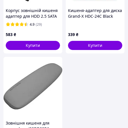
Корпус зовнішній кишеня
Кишеня-адаптер для диска
адаптер для HDD 2.5 SATA
Grand-X HDC-24C Black
SSD диска USB 3.0 UGREEN
HDD 2.5 в відділ приводу
4.9
(29)
30847
ноутбука SATA/SATA3 Slim
9,5mm
583
₴
339
₴
Купити
Купити
Зовнішня кишеня для