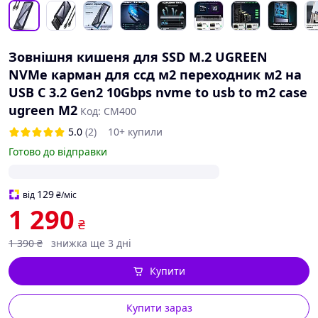
Зовнішня кишеня для SSD M.2 UGREEN
NVMe карман для ссд м2 переходник м2 на
USB C 3.2 Gen2 10Gbps nvme to usb to m2 case
ugreen M2
Код: CM400
5.0
(2)
10+ купили
Готово до відправки
129
від
₴
/міс
1 290
₴
1 390
₴
знижка ще 3 дні
Купити
Купити зараз