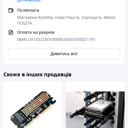
SSD працювати стабільніше, швидше та довше.
Післяплата
Вбудований чипсет
RTL9210B
відповідає за стабільну
передачу даних і додатковий захист накопичувача: від
Магазини Rozetka, Нова Пошта, Укрпошта, Meest
короткого замикання, перевантаження струмом і
ПОШТА
перегріву.
Оплата на рахунок
IBAN UA163220010000026003350021195
Дивитись все
Схоже в інших продавців
Корпус виконаний з
алюмінієвого сплаву
, тому краще
відводить тепло від SSD під час активної роботи. У
комплекті є
силіконовий чохол
, який допомагає
захистити корпус від подряпин і робить використання
більш практичним у дорозі. Завдяки компактному