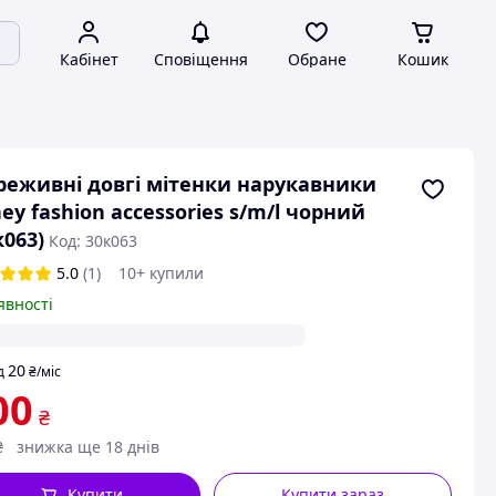
Кабінет
Сповіщення
Обране
Кошик
еживні довгі мітенки нарукавники
ey fashion accessories s/m/l чорний
к063)
Код: 30к063
5.0
(1)
10+ купили
явності
20
д
₴
/міс
00
₴
₴
знижка ще 18 днів
Купити
Купити зараз