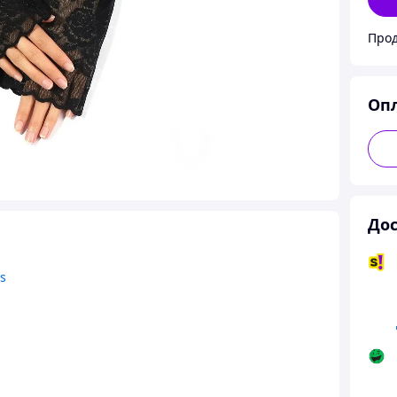
Прод
Оп
Дос
s