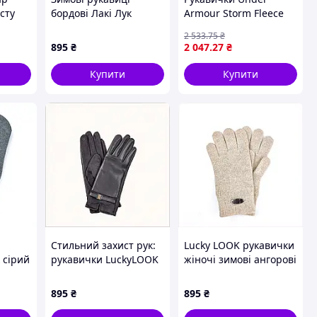
сту
бордові Лакі Лук
Armour Storm Fleece
вовняний склад
Gloves сірі чорні
2 533
.75
₴
8HH17742H4
чоловічі MD для
895
₴
2 047
.27
₴
спорту та активного
відпочинку
Купити
Купити
SKU_1365958-025
Стильний захист рук:
Lucky LOOK рукавички
 сірий
рукавички LuckyLOOK
жіночі зимові ангорові
H2PC
Smart Touch
8C63M4824
90M0H008K2
895
₴
895
₴