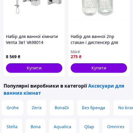
Набір для ванної кімнати
Набір для ванної 2пр
Venta 3в1 VA98014
стакан і диспенсер для
зручного використання в
550
₴
санвузлі
8 569
₴
275
₴
Купити
Купити
Популярні виробники
в категорії
Аксесуари для
ванних кімнат
Grohe
Zerix
BonaDi
Без бренда
No bra
Stella
Bona
Aquatica
Qtap
Omnires