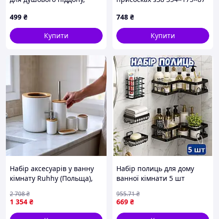
M87451AK32
мм AQUATICA (9783830)
499
₴
748
₴
Купити
Купити
Набір аксесуарів у ванну
Набір полиць для дому
кімнату Ruhhy (Польща),
ванної кімнати 5 шт
Набори для миючих у
полиці металеві та
2 708
₴
955
.71
₴
ванну кімнату, Комплект
душової комплект чорний
1 354
₴
669
₴
аксесуарів для ванної, QLL
у ванну та душ