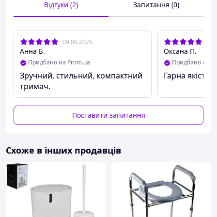
Відгуки (2)
Запитання (0)
Тип: тримач для туалетного паперу
Матеріал: нержавіюча сталь
Розмір: 12×12.5×1.6 см
Призначення: туалетний папір
09.06.2026
01.
Анна Б.
Оксана П.
Монтаж: настінний
Особливості: вологостійкість, міцність,
Придбано на Prom.ua
Придбано на P
компактність, антикорозійний матеріал
Зручний, стильний, компактний
Гарна якість з
тримач.
Поставити запитання
Схоже в інших продавців