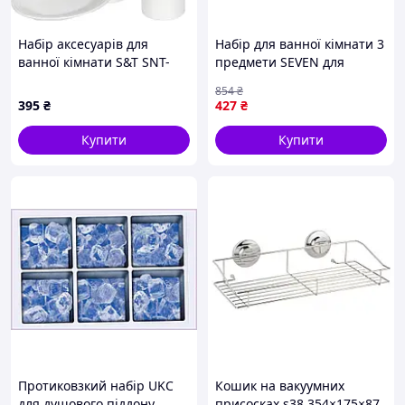
Набір аксесуарів для
Набір для ванної кімнати 3
ванної кімнати S&T SNT-
предмети SEVEN для
889-07-006 Керамічний 3
створення затишку та
854
₴
предмети (Дозатор,
стилю у ванній
395
₴
427
₴
склянка, мильниця)
Купити
Купити
Протиковзкий набір UKC
Кошик на вакуумних
для душового піддону,
присосках s38 354×175×87