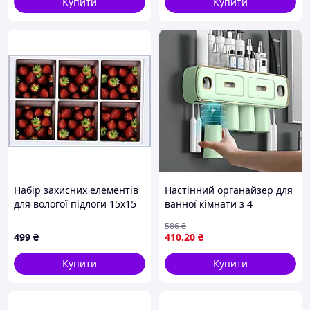
Купити
Купити
Набір захисних елементів
Настінний органайзер для
для вологої підлоги 15х15
ванної кімнати з 4
см ЮКС 87X4513A0
магнітними склянками
586
₴
"AquaSpace" / Диспенсер-
499
₴
410
.20
₴
полиця для зубного
приладдя
Купити
Купити