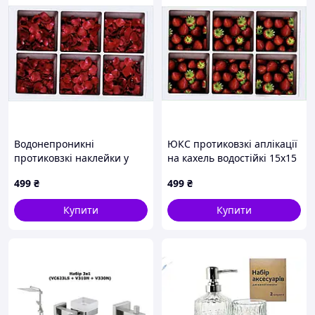
Водонепроникні
ЮКС протиковзкі аплікації
протиковзкі наклейки у
на кахель водостійкі 15х15
ванну UKC 15х15х1 см
см, 8745C1K30
499
₴
499
₴
87AA451X31
Купити
Купити