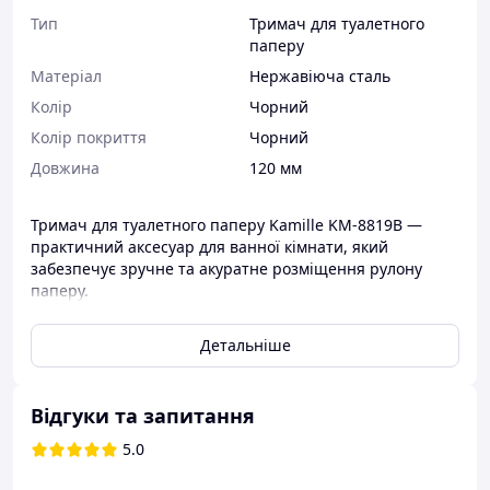
Тип
Тримач для туалетного
паперу
Матеріал
Нержавіюча сталь
Колір
Чорний
Колір покриття
Чорний
Довжина
120 мм
Тримач для туалетного паперу Kamille KM-8819B —
практичний аксесуар для ванної кімнати, який
забезпечує зручне та акуратне розміщення рулону
паперу.
Виготовлений із міцної нержавіючої сталі, стійкої до
Детальніше
вологи та корозії, що гарантує довгий термін служби.
Сучасний мінімалістичний дизайн легко поєднується з
будь-яким інтер’єром.
Відгуки та запитання
Компактні розміри дозволяють економити простір і
забезпечують зручне використання.
5.0
Характеристики: