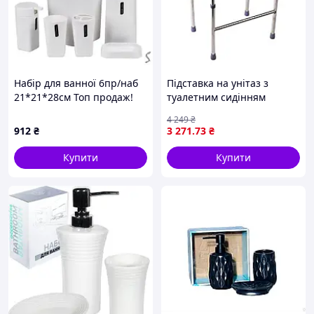
Набір для ванної 6пр/наб
Підставка на унітаз з
21*21*28см Топ продаж!
туалетним сидінням
регульована AIRM•HEALTH
4 249
₴
912
₴
3 271
.73
₴
Купити
Купити