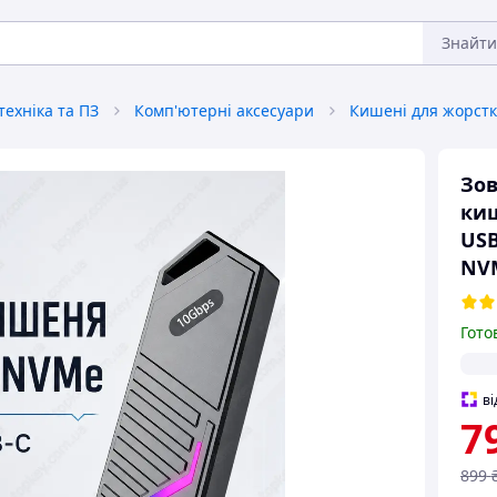
Знайти
ехніка та ПЗ
Комп'ютерні аксесуари
Кишені для жорстк
Зов
киш
USB
NV
Гото
ві
7
899