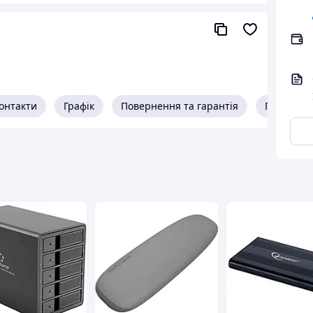
онтакти
Графік
Повернення та гарантія
Про прод
 10Gbps
— це компактний корпус для підключення
ланшета як зовнішнього накопичувача. Такий
ли, створювати резервні копії, працювати з
истовувати SSD як портативний швидкий диск.
жливо, тому що існують два різні типи M.2
кишеня є
single protocol
і підтримує тільки NVMe