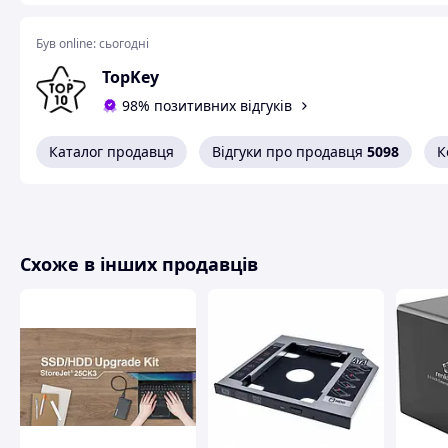
Був online:
сьогодні
TopKey
98% позитивних відгуків
Каталог продавця
Відгуки про продавця
5098
К
Схоже в інших продавців
Зовнішня кишеня для SSD M.2 NVMe USB-C USB 3.2 Gen2
M.2 NVMe SSD до ноутбука, комп’ютера, смартфона або п
карман M.2 NVMe USB-C
дозволяє швидко переносити фай
великими проєктами, відео, фото, документами або викор
Модель призначена саме для
M.2 NVMe / PCIe SSD
. Це ва
накопичувачів: NVMe / PCIe та SATA / NGFF. Ця зовнішня 