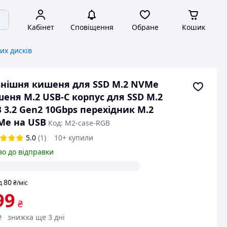
Кабінет
Сповіщення
Обране
Кошик
их дисків
нішня кишеня для SSD M.2 NVMe
еня M.2 USB-C корпус для SSD M.2
 3.2 Gen2 10Gbps перехідник M.2
Me на USB
Код: M2-case-RGB
5.0
(1)
10+ купили
во до відправки
80
д
₴
/міс
99
₴
₴
знижка ще 3 дні