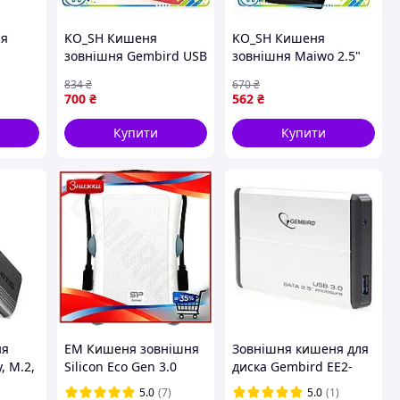
ня
KO_SH Кишеня
KO_SH Кишеня
зовнішня Gembird USB
зовнішня Maiwo 2.5"
TA
3.0 Creative Design для
USB Creative Design
834
₴
670
₴
0,
2.5 дюймових HDD SSD
3.0 для HDD SSD чорна
700
₴
562
₴
червона мобільний
портативний
накопичу IK_6PRM
накопичувач для да
Купити
Купити
IK_6PRM
ня
EM Кишеня зовнішня
Зовнішня кишеня для
, M.2,
Silicon Eco Gen 3.0
диска Gembird EE2-
Power 2.5" для
U3S-2-S Black
5.0
(7)
5.0
(1)