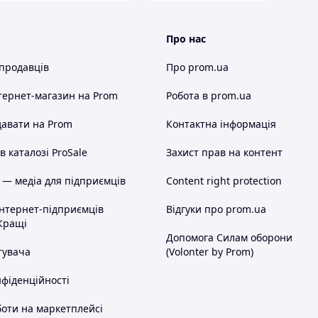
Про нас
их типорозмірів
2230, 2242 та 2280
. SSD
 продавців
Про prom.ua
 — достатньо вставити накопичувач у слот і
заміна, тому пристрій можна швидко підключати та
тернет-магазин
на Prom
Робота в prom.ua
го SSD, перенесення даних з ноутбука, створення
авати на Prom
Контактна інформація
ми пристроями, резервного копіювання та
ик M.2 NVMe на USB
для дому, офісу, сервісного
 каталозі ProSale
Захист прав на контент
 — медіа для підприємців
Content right protection
інтернет-підприємців
Відгуки про prom.ua
Кращі
Допомога Силам оборони
тувача
(Volonter by Prom)
нфіденційності
оти на маркетплейсі