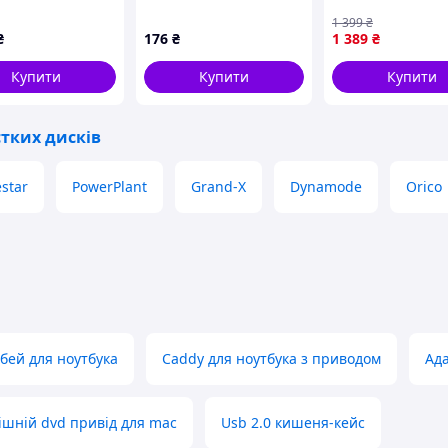
 але фактична швидкість залежить від SSD, кабелю
ноутбука SATA / mSATA
(EEM2-GTS2)
(HDC-25), корпус
1 399
₴
₴
176
₴
1 389
₴
aluminum+plastic,
плаву. Такий матеріал не тільки виглядає
Blister, Q100
ача під час активної роботи. Це особливо корисно
Купити
Купити
Купити
ликих файлів. Додатковий плюс — RGB-
більш стильним.
тких дисків
star
PowerPlant
Grand-X
Dynamode
Orico
бей для ноутбука
Caddy для ноутбука з приводом
Ада
ішній dvd привід для mac
Usb 2.0 кишеня-кейс