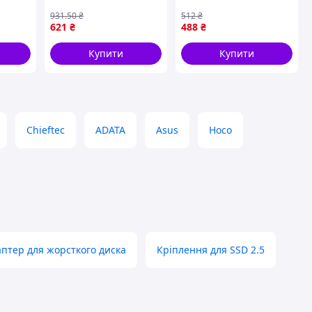
HDD/SSD USB 3.2
переносний бокс для
931
.50
₴
512
₴
621
₴
488
₴
жорсткого ди MAR_K
Купити
Купити
Chieftec
ADATA
Asus
Hoco
птер для жорсткого диска
Кріплення для SSD 2.5