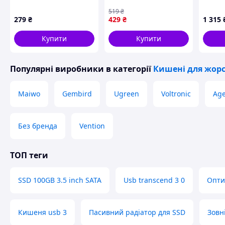
сумісний із попередніми стандартами USB 3.0 та USB 2.0,
SSD/HDD 2.5, чорний
та порту підключення.
(UGR-50274)
519
₴
279
₴
429
₴
1 315
Корпус виконаний із темно-сірого металу / алюмінієвого с
преміально, а й допомагає відводити тепло від накопичув
Купити
Купити
для NVMe SSD, які можуть нагріватися при копіюванні ве
підсвічування на корпусі, яке робить зовнішній SSD бокс 
Популярні виробники
в категорії
Кишені для жорс
Maiwo
Gembird
Ugreen
Voltronic
Age
Без бренда
Vention
ТОП теги
SSD 100GB 3.5 inch SATA
Usb transcend 3 0
Опти
Кишеня usb 3
Пасивний радіатор для SSD
Зовн