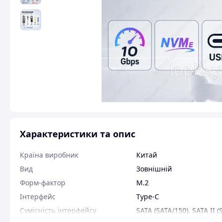
Характеристики та опис
Країна виробник
Китай
Вид
Зовнішній
Форм-фактор
M.2
Інтерфейс
Type-C
Сумісність інтерфейсу
SATA (SATA/150)
,
SATA II (
Revision 3.0
,
mini SATA II