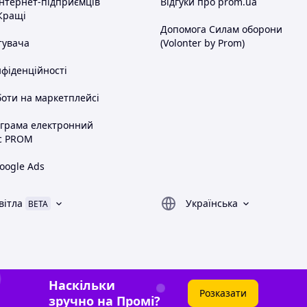
інтернет-підприємців
Відгуки про prom.ua
Кращі
Допомога Силам оборони
тувача
(Volonter by Prom)
нфіденційності
оти на маркетплейсі
ограма електронний
с PROM
oogle Ads
вітла
Українська
BETA
Наскільки
Розказати
зручно на Промі?