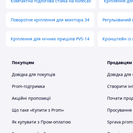
Компактна підлогова стійка на колесах
Кріплення для
Поворотне кріплення для монітора 34
Регульований 
Кріплення для нічних прицілів PVS-14
Кронштейн із 
Покупцям
Продавцям
Довідка для покупців
Довідка для
Prom-підтримка
Створити ін
Акційні пропозиції
Почати прод
Що таке «Купити з Prom»
Просування в
Як купувати з Пром-оплатою
Sprava.prom