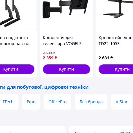
ева підставка
Кріплення для
Кронштейн Ving
левізор на стіл
телевізора VOGELS
TD22-1053
го кольору,
MA2040 Black
2 599
₴
068C8
2 359
₴
2 631
₴
Купити
Купити
Купити
ти для побутової, цифрової техніки
ITech
Pipo
OfficePro
Без бренда
V-Star