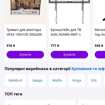
Комплектація:
Стійки для колонок Suptek SDM002 — 2 шт
Антивібраційні накладки
Монтажний комплект
Інструкція
Тримач для монітора
Кронштейн для ТВ
Метал
Упаковка
VESA 100x100 200x200
AGN AGN80-460T з
під те
настінний, 854MC5827
нахилом/37"-80"/45
чорно
кг/max.VESA
78B2P
570
₴
777
₴
559
₴
600x400/Black
Купити
Купити
Схожі товари за характеристиками
Популярні виробники
в категорії
Кріплення та ліф
Gembird
Квадо
Walfix
Vinga
KSL
ТОП теги