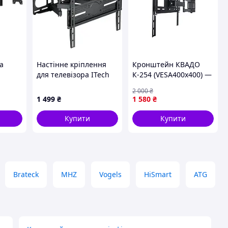
a
Настінне кріплення
Кронштейн КВАДО
для телевізора ITech
К-254 (VESA400х400) —
PTRB14 32"-65"
Гарантія
2 000
₴
1 499
₴
1 580
₴
Купити
Купити
Brateck
MHZ
Vogels
HiSmart
ATG