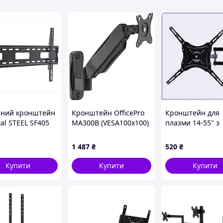
олонок
нний кронштейн
Кронштейн OfficePro
Кронштейн для
tal STEEL SF405
MA300B (VESA100х100)
плазми 14-55" з
агоналі 40-65,
широким кутом о
801B
A1512A13M7
1 487
₴
520
₴
Купити
Купити
Купити