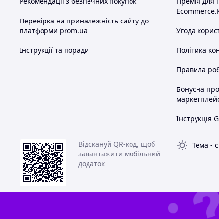
Рекомендації з безпечних покупок
Премія для 
Ecommerce.
Перевірка на приналежність сайту до
платформи prom.ua
Угода корис
Інструкції та поради
Політика ко
Правила роб
Бонусна пр
маркетплей
Інструкція G
Відскануй QR-код, щоб
Тема
-
с
завантажити мобільний
додаток