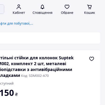
Кабінет
Сповіщення
Обране
Кошик
Кріплення та ліфти для побутової, цифрової техніки
тільні стійки для колонок Suptek
002, комплект 2 шт, металеві
іопідставки з антивібраційними
кладками
Код: SDM002-A70
ступний
 150
₴