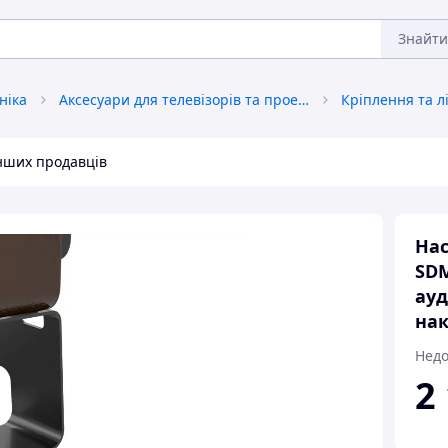
Знайти
ніка
Аксесуари для телевізорів та проекторів
інших продавців
Нас
SDM
ауд
на
Недо
2