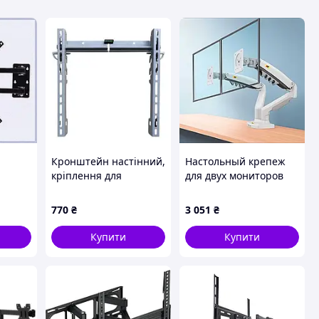
Кронштейн настінний,
Настольный крепеж
кріплення для
для двух мониторов
гляду,
телевізора ТБ
North Bayou F160 17-27
монітора, 30-80",
дюймов
770
₴
3 051
₴
GK2407
Купити
Купити