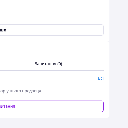
іше
Запитання (0)
Всі
вар у цього продавця
ращити якість звучання ваших колонок або
вібраційній конструкції. Компактний С-подібний
питання
істити аудіообладнання під стійками.