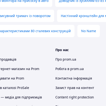
 монітора на присоску в авто
Доводчик із зусиллям 65-85 
висувний тримач із поворотом
Настінний кронштейн для 
характеристиками 80 сталевих конструкцій
No Name
Про нас
 продавців
Про prom.ua
тернет-магазин
на Prom
Робота в prom.ua
авати на Prom
Контактна інформація
 каталозі ProSale
Захист прав на контент
 — медіа для підприємців
Content right protection