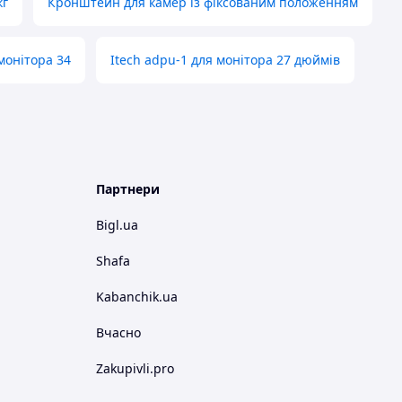
кг
Кронштейн для камер із фіксованим положенням
монітора 34
Itech adpu-1 для монітора 27 дюймів
Партнери
Bigl.ua
Shafa
Kabanchik.ua
Вчасно
Zakupivli.pro