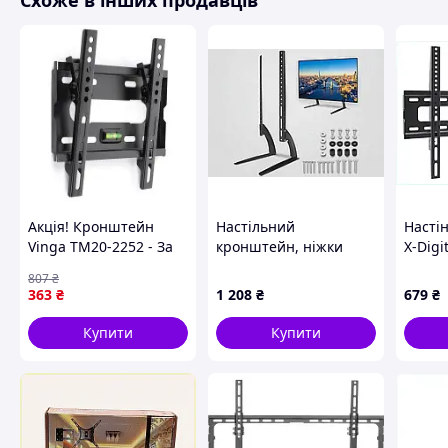
Схоже в інших продавців
Нахил 5° для кращого спрямування звуку
Антивібраційні силіконові накладки
Нековзка конструкція для стабільності
Міцна сталева конструкція
Витримують до 15 кг кожна
Економія місця завдяки С-подібному дизайну
Підходять для студійних моніторів та комп’ютерних к
Сучасний чорний дизайн
Характеристики:
Тип: настільні стійки для колонок
Бренд: Suptek
Акція! Кронштейн
Настільний
Насті
Модель: SDM002
Vinga TM20-2252 - За
кронштейн, ніжки
X-Digi
Матеріал: легована сталь
кращою ціною!
підставка для
для ді
807
₴
Покриття: пофарбоване
телевізора D702
76T89
363
₴
1 208
₴
679
₴
Колір: чорний
32"-75"
Кількість у комплекті: 2 шт
Купити
Купити
Максимальне навантаження: до 15 кг на одну стійку
Розміри: 17,8 × 14 × 13,2 см
Максимальна висота: 13,2 см
Конструкція: С-подібна
Антивібраційні накладки: так
Нековзкі елементи: так