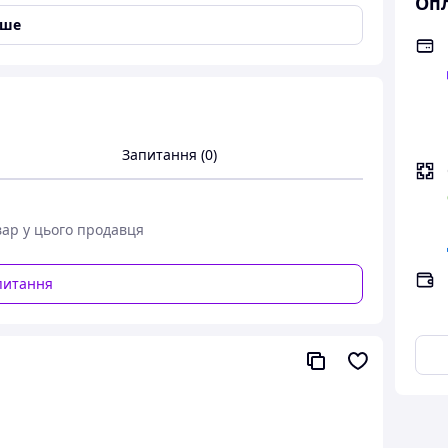
Опл
іше
Запитання (0)
вар у цього продавця
питання
не просто художні твори, а чоловічі вірші, які
их переживань. Це нова грань вічної історії про
оді навіть потойбічних історій, що нагадують