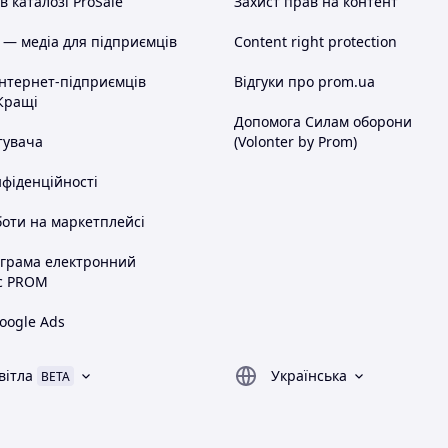
 каталозі ProSale
Захист прав на контент
 — медіа для підприємців
Content right protection
інтернет-підприємців
Відгуки про prom.ua
Кращі
Допомога Силам оборони
тувача
(Volonter by Prom)
нфіденційності
оти на маркетплейсі
ограма електронний
с PROM
oogle Ads
вітла
Українська
BETA