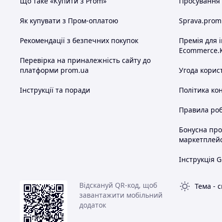
Що таке «Купити з Prom»
Просування в
Як купувати з Пром-оплатою
Sprava.prom
Рекомендації з безпечних покупок
Премія для 
Ecommerce.
Перевірка на приналежність сайту до
платформи prom.ua
Угода корис
Інструкції та поради
Політика ко
Правила роб
Бонусна пр
маркетплей
Інструкція G
Відскануй QR-код, щоб
Тема
-
с
завантажити мобільний
додаток