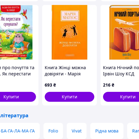
и про почуття та
Книга Жінці можна
Книга Нічний по
. Як перестати
довіряти - Марія
Ірвін Шоу КСД
ти?» на 32
Матіос А-ба-ба-га-ла-
(9786171511064)
693
₴
216
₴
нки з твердою
ма-га (9786175853726)
динкою 17х24 см,
Купити
Купити
Купити
истал Бук
література
-БА-ГА-ЛА-МА-ГА
Folio
Vivat
Рідна мова
Ran