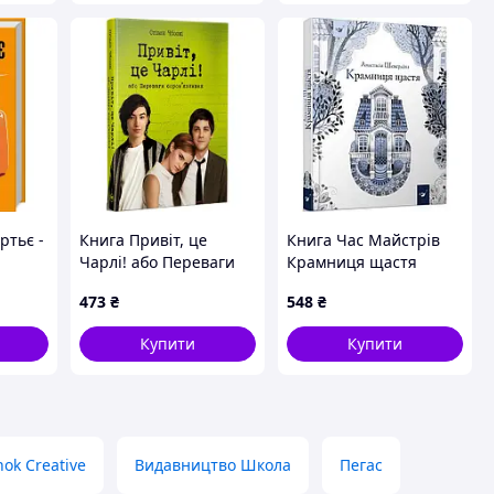
ртьє -
Книга Привіт, це
Книга Час Майстрів
Чарлі! або Переваги
Крамниця щастя
сором&apos;язливих -
Анастасия Шевердина
473
₴
548
₴
Стівен Чбоскі
216 с (27480)
Видавництво РМ
Купити
Купити
(9786178373955)
ok Creative
Видавництво Школа
Пегас