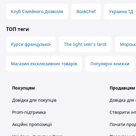
Клуб Сімейного Дозвілля
BookChef
Украина ТД
ТОП теги
Курси французької
The light seer's tarot
Морськ
Магазин ексклюзивних товарів
Популярні книжки
Покупцям
Продавцям
Довідка для покупців
Довідка для
Prom-підтримка
Створити ін
Акційні пропозиції
Почати прод