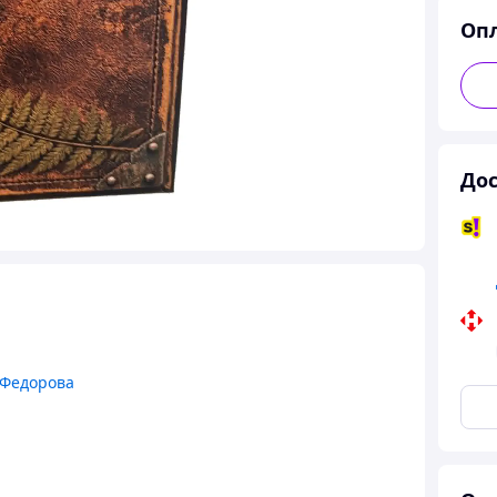
Оп
Дос
 Федорова