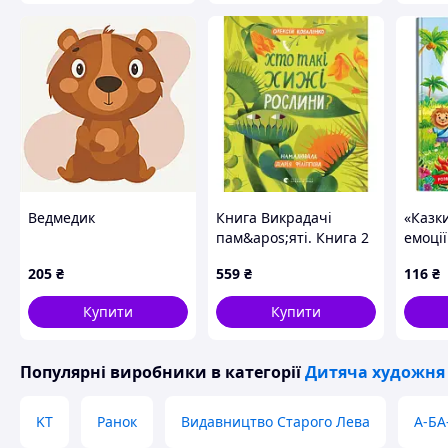
Ведмедик
Книга Викрадачі
«Казк
пам&apos;яті. Книга 2
емоції
- Доніель Клейтон
сумува
205
₴
559
₴
116
₴
Видавництво Старого
сторі
Лева (9789664485750)
обкла
Купити
Купити
ТМ Кр
Популярні виробники
в категорії
Дитяча художня 
KT
Ранок
Видавництво Старого Лева
А-БА