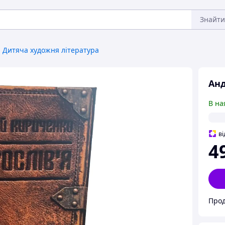
Знайти
Дитяча художня література
Анд
В на
ві
4
Прод