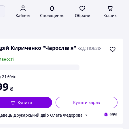
Кабінет
Сповіщення
Обране
Кошик
рій Кириченко "Чарослiв я"
Код: ПОЕЗІЯ
явності
21
д
₴
/міс
99
₴
Купити
Купити зараз
99%
авець Друкарський двір Олега Федорова