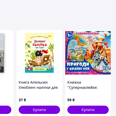
вця
Книга Апельсин
Книжка
Улюблені наліпки для
"Супернаклейки:
і
малят Веселі картинки
Пригоди в країні фей"
мого
8 листов (95682)
[tsi114636-TCI]
37
₴
59
₴
інс
Купити
Купити