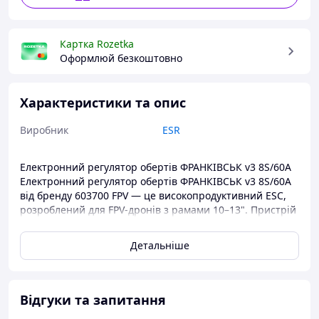
Картка Rozetka
Оформлюй безкоштовно
Характеристики та опис
Виробник
ESR
Електронний регулятор обертів ФРАНКІВСЬК v3 8S/60A
Електронний регулятор обертів ФРАНКІВСЬК v3 8S/60A
від бренду 603700 FPV — це високопродуктивний ESC,
розроблений для FPV-дронів з рамами 10–13". Пристрій
поєднує оновлену елементну базу та продуману
конструкцію для стабільної роботи під навантаженням і
Детальніше
підвищеної стійкості до нагріву. Призначення та
сумісність Regулятор ідеально підходить для гоночних
та фрістайл дронів, де критичні швидкість реакції та
стабільність живлення моторів. Рекомендовано для
Відгуки та запитання
квадрокоптерів з діаметром пропелерів і рамою 10-13"