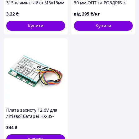
315 клямка-гайка М3x15мм
50 мм ОПТ та РОЗДРІБ з
порізкою за розмірами
3
.22
₴
від
295
₴/кг
Купити
Купити
Плата захисту 12.6V для
літієвої батареї HX-3S-
F100A
344
₴