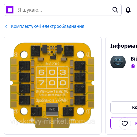
Комплектуючі електрообладнання
Інформац
Ві
К