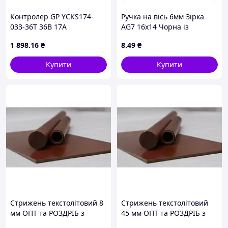
Контролер GP YCKS174-
Ручка на вісь 6мм Зірка
033-36T 36B 17А
AG7 16x14 Чорна із
синусоїдний у власному
зеленим покажчиком
1 898
.16
₴
8
.49
₴
корпусі вологозахищені
роз'єми 250мм L - 150мм
Купити
Купити
влагозащищенные
разъемы
Стрижень текстолітовий 8
Стрижень текстолітовий
мм ОПТ та РОЗДРІБ з
45 мм ОПТ та РОЗДРІБ з
порізкою за розмірами
порізкою за розмірами