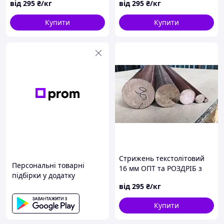
від
295
₴/кг
від
295
₴/кг
Купити
Купити
Стрижень текстолітовий
Персональні товарні
16 мм ОПТ та РОЗДРІБ з
підбірки у додатку
порізкою за розмірами
від
295
₴/кг
Купити