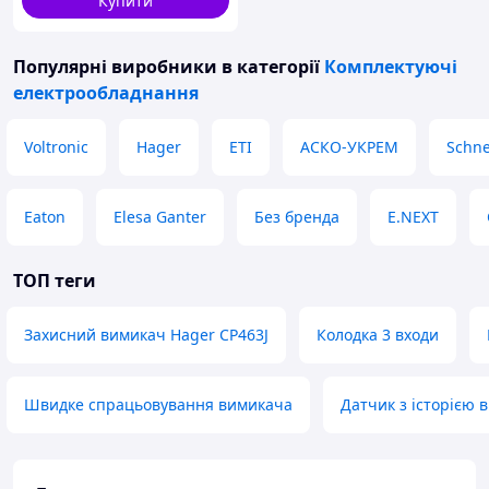
Купити
Популярні виробники
в категорії
Комплектуючі
електрообладнання
Voltronic
Hager
ETI
АСКО-УКРЕМ
Schne
Eaton
Elesa Ganter
Без бренда
E.NEXT
ТОП теги
Захисний вимикач Hager CP463J
Колодка 3 входи
Швидке спрацьовування вимикача
Датчик з історією