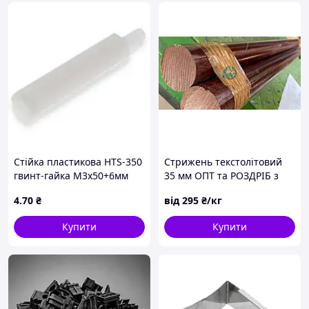
Стійка пластикова HTS-350
Стрижень текстолітовий
гвинт-гайка М3x50+6мм
35 мм ОПТ та РОЗДРІБ з
порізкою за розмірами
4
.70
₴
від
295
₴/кг
Купити
Купити