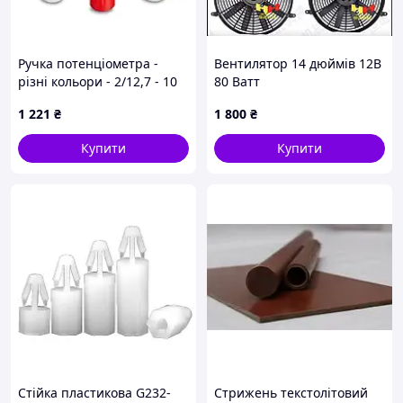
Ручка потенціометра -
Вентилятор 14 дюймів 12В
різні кольори - 2/12,7 - 10
80 Ватт
штук
1 221
₴
1 800
₴
Купити
Купити
Стійка пластикова G232-
Стрижень текстолітовий