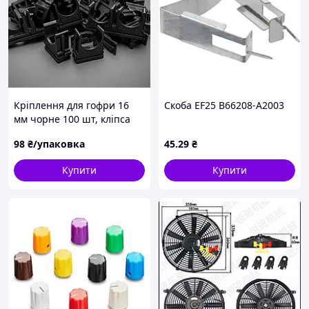
Кріплення для гофри 16
Скоба EF25 B66208-A2003
мм чорне 100 шт, кліпса
для металорукава та
98
₴/упаковка
45
.29
₴
гофрованої труби
Купити
Купити