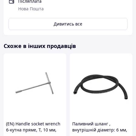
довговічну антену для роботи на 720 МГц, Moxon/
Післяплата
Моксон TX від BombAss — відмінний вибір для ваших
Нова Пошта
задач. Інші товари цієї категорії тут Антена Моксон
Дивитись все
Схоже в інших продавців
(EN) Handle socket wrench
Паливний шланг ,
6-кутна пряме, T, 10 мм,
внутрішній діаметр: 6 мм,
довжина: 310 мм, ручка:
зовнішній діаметр: 11 мм,