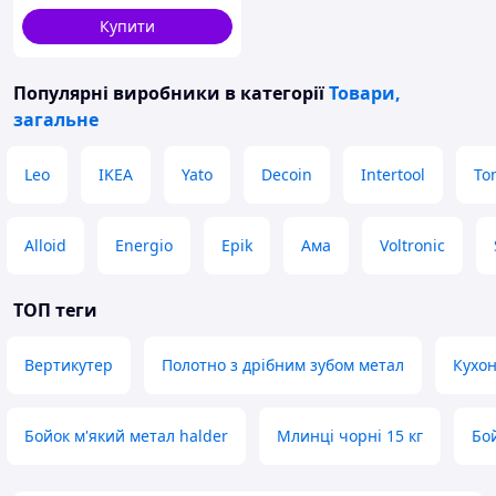
A3, A4
Купити
Популярні виробники
в категорії
Товари,
загальне
Leo
IKEA
Yato
Decoin
Intertool
Ton
Alloid
Energio
Epik
Ама
Voltronic
ТОП теги
Вертикутер
Полотно з дрібним зубом метал
Кухон
Бойок м'який метал halder
Млинці чорні 15 кг
Бой