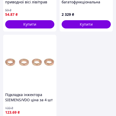
приводної вісі лів/прав
багатофункціональна
(40x56x8) NISSAN 100NX,
Intertool 300 Вт (DT-0523)
59
₴
ALMERA I, ALMERA II,
54
.87
₴
2 329
₴
CHERRY III, MICRA I, MICRA
II, PRAIRIE,
Купити
Купити
Підкладка інжектора
SIEMENS/VDO ціна за 4 шт
(внутрішній діаметр 7,7мм,
133
₴
зовнішній діаметр 12,6мм,
123
.69
₴
товщина 2,5мм) AUDI A1,