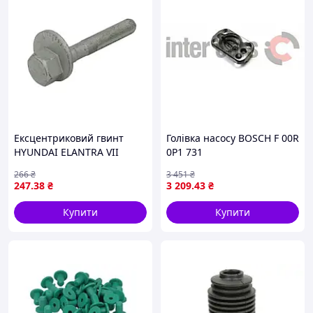
Ексцентриковий гвинт
Голівка насосу BOSCH F 00R
HYUNDAI ELANTRA VII
0P1 731
1.6/2.0 03.20- CTR GC0013
266
₴
3 451
₴
247
.38
₴
3 209
.43
₴
Купити
Купити