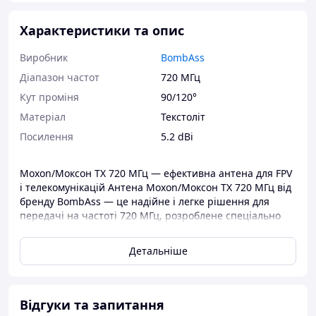
Характеристики та опис
Виробник
BombAss
Діапазон частот
720 МГц
Кут проміня
90/120°
Матеріал
Текстоліт
Посилення
5.2 dBi
Moxon/Моксон TX 720 МГц — ефективна антена для FPV
і телекомунікацій Антена Moxon/Моксон TX 720 МГц від
бренду BombAss — це надійне і легке рішення для
передачі на частоті 720 МГц, розроблене спеціально
для систем FPV, дронів та локальних
телекомунікаційних задач. Тип антени — моксон
Детальніше
текстоліт, що забезпечує низьку вагу та достатню
механічну жорсткість для монтажу на моделях та
невеликих платформах. Продукт належить до категорії:
Антени > Антена Моксон. Технічні характеристики
Відгуки та запитання
Параметр Значення Тип антени моксон текстоліт