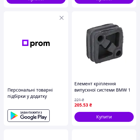
Елемент кріплення
Персональні товарні
випускної системи BMW 1
підбірки у додатку
(E81), 1 (E82), 1 (E87), 1
221
₴
(E88), 5 (E60), 5 (E61), 5
205
.53
₴
(F10), 5 (F11), 6 (E63), 6 (E64),
Купити