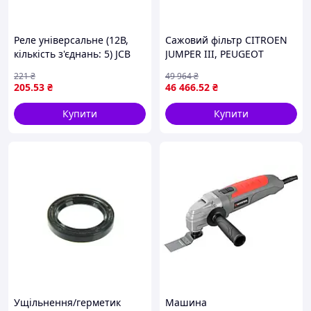
Реле універсальне (12В,
Сажовий фільтр CITROEN
кількість з'єднань: 5) JCB
JUMPER III, PEUGEOT
3CX, 3CX SITEMASTER, 3CX-
BOXER 2.0D 07.15-12.23 BM
221
₴
49 964
₴
2, 3CX-4, 3CXC, 3CXS, 3CXT,
CATALYSTS BM31038H
205
.53
₴
46 466
.52
₴
4CX, 4CXC ANAC MAKINA
Купити
Купити
Ущільнення/герметик
Машина