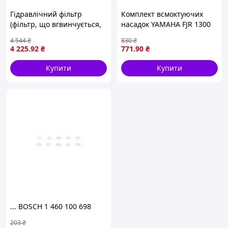
Гідравлічний фільтр
Комплект всмоктуючих
(фільтр, що вгвинчується,
насадок YAMAHA FJR 1300
центробіжний масляний
2001-2011 TOURMAX CHY-
4 544
₴
830
₴
фільтр) AG CHEM 1803,
66
4 225
.92
₴
771
.90
₴
8103, 3104, 554, 8104,
AGCO R62, R72,
Купити
Купити
... BOSCH 1 460 100 698
203
₴