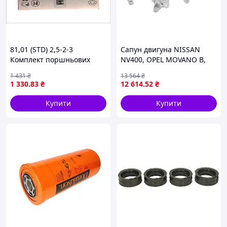
81,01 (STD) 2,5-2-3
Сапун двигуна NISSAN
Комплект поршньових
NV400, OPEL MOVANO B,
кілець VW CALIFORNIA T4
RENAULT ALASKAN,
1 431
₴
13 564
₴
CAMPER, CALIFORNIA T5
MASTER III 2.3D 02.11- OE
1 330
.83
₴
12 614
.52
₴
CAMPER, CRAFTER 30-35,
RENAULT 11 83 057 65R
CRAFTER 30-50, LT
Купити
Купити