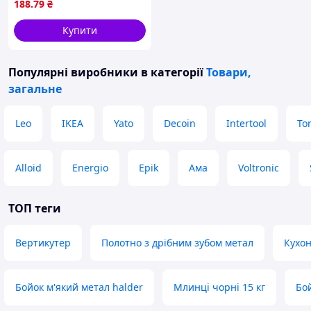
188
.79
₴
Купити
Популярні виробники
в категорії
Товари,
загальне
Leo
IKEA
Yato
Decoin
Intertool
Ton
Alloid
Energio
Epik
Ама
Voltronic
ТОП теги
Вертикутер
Полотно з дрібним зубом метал
Кухон
Бойок м'який метал halder
Млинці чорні 15 кг
Бой