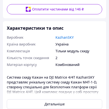
Оплатити частинами від 146 ₴
Характеристики та опис
Виробник
KazhanSKY
Країна виробник
Україна
Комплектація
Тільки модуль скиду
Кількість точок скидання
2
Матеріал корпусу
Комбінований
Система скиду Кажан на DJI Matrice 4/4T KazhanSKY
представляє унікальну систему скиду Кажан M4T-1-D,
створену спеціально для безпілотних платформ серії
DJI Matrice 4/4T. Цей комплекс поєднує у собі простоту
монтажу, надійність у експлуатації та адаптивність під
різні типи корисного навантаження, що робить його
Детальніше
ідеальним рішенням для польових операцій,