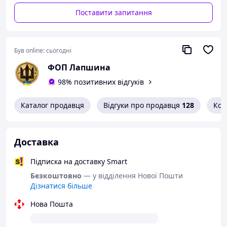
декоративні елементи з гільз калібрів 7,62х39 і
Поставити запитання
5,56х45 по периметру браслета;
чорне плетіння з регульованою застібкою;
ручна робота, кожна позиція може трохи
відрізнятися відтінком металу й фактурою.
Був online:
сьогодні
Фото передають загальний вигляд виробу. Невеликі
ФОП Лапшина
відмінності у відтінку латунних деталей можливі через
98% позитивних відгуків
ручну обробку та освітлення.
Каталог продавця
Відгуки про продавця
128
Кон
Доставка
Підписка на доставку Smart
Безкоштовно
— у відділення Нової Пошти
Дізнатися більше
Нова Пошта