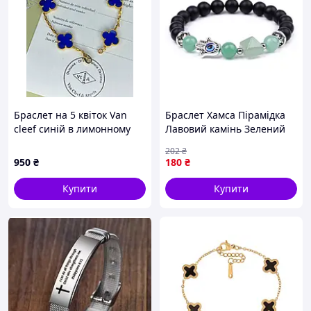
Браслет на 5 квіток Van
Браслет Хамса Пірамідка
cleef синій в лимонному
Лавовий камінь Зелений
золоті.
авантюрин BM
202
₴
950
₴
180
₴
Купити
Купити