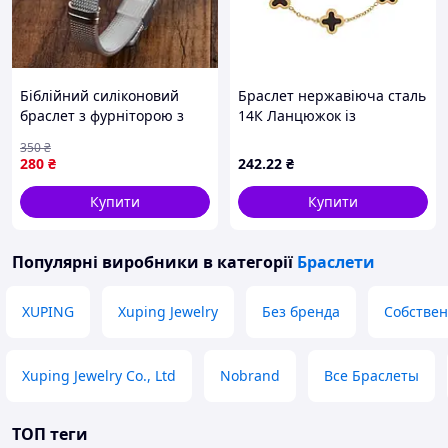
Біблійний силіконовий
Браслет нержавіюча сталь
браслет з фурніторою з
14К Ланцюжок із
нержавіючої сталі 304, з
вставками конюшина 17.5-
350
₴
гравіюванням "Я можу все
20.5см х 1.5-11мм (350571)
280
₴
242
.22
₴
через Христа, який
ТМ XUPING
зміцнює мене"
Купити
Купити
Популярні виробники
в категорії
Браслети
XUPING
Xuping Jewelry
Без бренда
Собствен
Xuping Jewelry Co., Ltd
Nobrand
Все Браслеты
ТОП теги