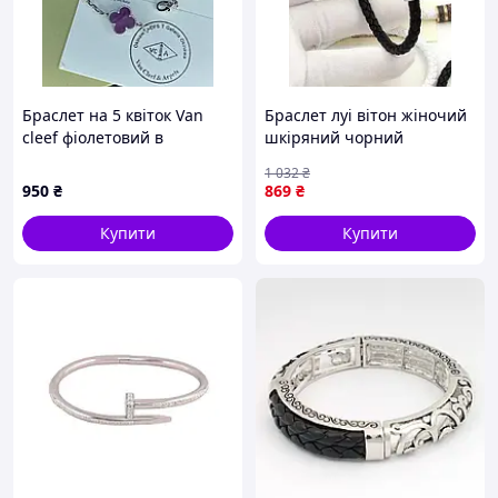
Браслет на 5 квіток Van
Браслет луі вітон жіночий
cleef фіолетовий в
шкіряний чорний
сріблястому металі
брендовий з логотипом
1 032
₴
Louis Vuitton Seli
950
₴
869
₴
Купити
Купити