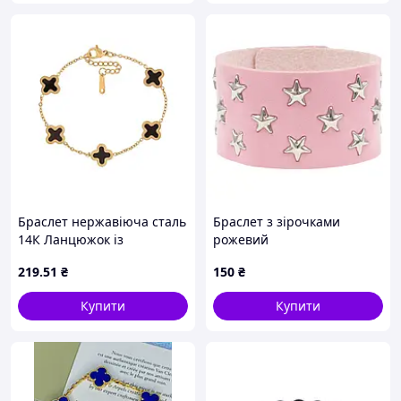
Браслет нержавіюча сталь
Браслет з зірочками
14К Ланцюжок із
рожевий
вставками конюшина 17.5-
219
.51
₴
150
₴
20.5см х 1.5-11мм (350571)
ТМ XUPING
Купити
Купити