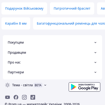
Подарунок Військовому
Патріотичний браслет
Ав
Карабін 8 мм
Багатофункціональний ремінець для чоло
Покупцям
Продавцям
Про нас
Партнери
Тема
-
світла
BETA
© Prom.ua — маркетплейс України, 2008-2026