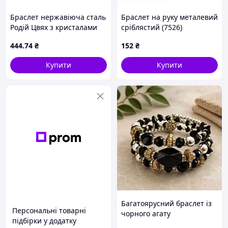
Браслет нержавіюча сталь
Браслет на руку металевий
Родій Цвях з кристалами
сріблястий (7526)
ø6см (350327) ТМ XUPING
444
.74
₴
152
₴
Купити
Купити
Багатоярусний браслет із
Персональні товарні
чорного агату
підбірки у додатку