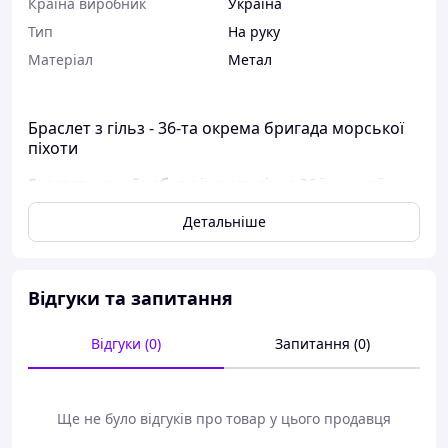
Країна виробник
Україна
Тип
На руку
Матеріал
Метал
Браслет з гільз - 36-та окрема бригада морської
піхоти
Браслет ручної роботи
із символікою 36-ї окремої
бригади морської піхоти. Виріб поєднує чорне плетіння
Детальніше
та латунні елементи з гільз калібрів 12,7; 7,62х39;
5,56х45 із гравіюванням знака підрозділу й
українського тризуба.
Такий браслет підійде як пам'ятний аксесуар,
Відгуки та запитання
патріотичний подарунок військовослужбовцю,
ветерану, волонтеру або людині, якій близька тематика
Відгуки (0)
Запитання (0)
української морської піхоти.
Особливості
Ще не було відгуків про товар у цього продавця
центральна латунна гільза калібру 12,7 із
символікою «36 ОБрМП»;