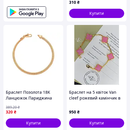
310
₴
Купити
Браслет Позолота 18K
Браслет на 5 квіток Van
Ланцюжок Париджина
cleef рожевий камінчик в
19см х 4мм (335237) ТМ
лимонному золоті.
389
.20
₴
XUPING
320
₴
950
₴
Купити
Купити