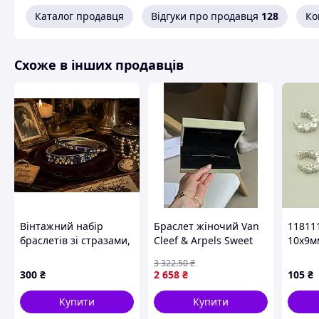
Каталог продавця
Відгуки про продавця
128
Ко
Схоже в інших продавців
Вінтажний набір
Браслет жіночий Van
11811
браслетів зі стразами,
Cleef & Arpels Sweet
10х9мм
2 шт., діаметр 7 см
Alhambra золотистий
3 322
.50
₴
відтінок довжина 17
300
₴
2 658
₴
105
₴
см
Купити
Купити