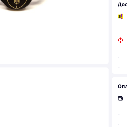
Дос
Опл