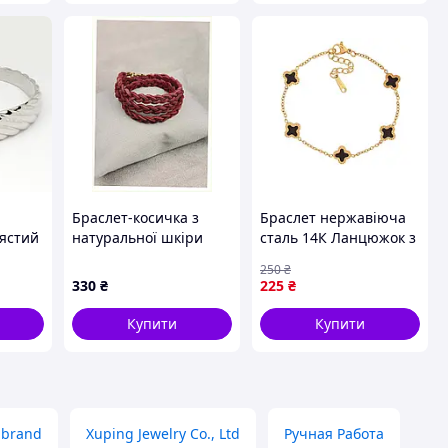
Браслет-косичка з
Браслет нержавіюча
лястий
натуральної шкіри
сталь 14К Ланцюжок з
BlankNote
чорною конюшиною
250
₴
виноградний
18-21см х 1.5-9мм
330
₴
225
₴
P778302H
(350578) ТМ XUPING
Купити
Купити
 brand
Xuping Jewelry Co., Ltd
Ручная Работа