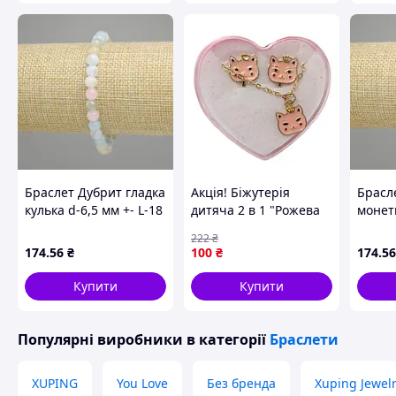
Браслет Дубрит гладка
Акція! Біжутерія
Брасл
кулька d-6,5 мм +- L-18
дитяча 2 в 1 "Рожева
монетк
см +- стрейч
Киця" B4318-1
см +- 
222
₴
сережки + підвіска - За
174
.56
₴
100
₴
174
.56
кращою ціною!
Купити
Купити
Популярні виробники
в категорії
Браслети
XUPING
You Love
Без бренда
Xuping Jewel