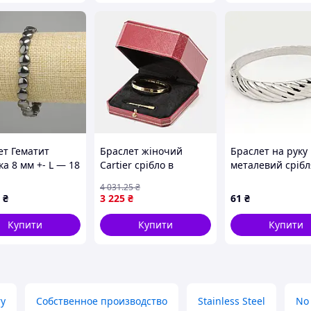
ет Гематит
Браслет жіночий
Браслет на руку
а 8 мм +- L — 18
Cartier срібло в
металевий сріб
стрейч
позолоті розмір 19 см
(8533)
4 031
.25
₴
₴
3 225
₴
61
₴
Купити
Купити
Купити
ry
Собственное производство
Stainless Steel
No