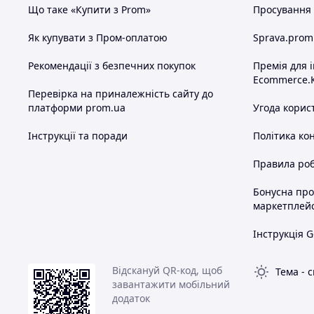
Що таке «Купити з Prom»
Просування в
Як купувати з Пром-оплатою
Sprava.prom
Рекомендації з безпечних покупок
Премія для 
Ecommerce.
Перевірка на приналежність сайту до
платформи prom.ua
Угода корис
Інструкції та поради
Політика ко
Правила роб
Бонусна пр
маркетплей
Інструкція G
Відскануй QR-код, щоб
Тема
-
с
завантажити мобільний
додаток