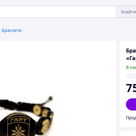
Знайти
Браслети
Бра
«Га
В на
7
Про