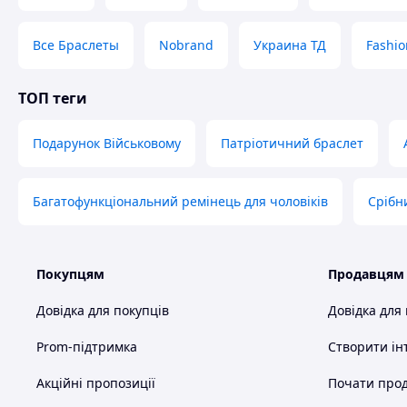
Все Браслеты
Nobrand
Украина ТД
Fashio
ТОП теги
Подарунок Військовому
Патріотичний браслет
Багатофункціональний ремінець для чоловіків
Срібн
Покупцям
Продавцям
Довідка для покупців
Довідка для
Prom-підтримка
Створити ін
Акційні пропозиції
Почати прод