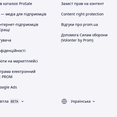
 каталозі ProSale
Захист прав на контент
 — медіа для підприємців
Content right protection
інтернет-підприємців
Відгуки про prom.ua
Кращі
Допомога Силам оборони
тувача
(Volonter by Prom)
нфіденційності
оти на маркетплейсі
ограма електронний
с PROM
oogle Ads
вітла
Українська
BETA