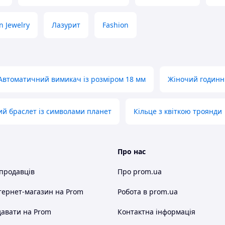
n Jewelry
Лазурит
Fashion
Автоматичний вимикач із розміром 18 мм
Жіночий годинни
ий браслет із символами планет
Кільце з квіткою троянди
Про нас
 продавців
Про prom.ua
тернет-магазин
на Prom
Робота в prom.ua
авати на Prom
Контактна інформація