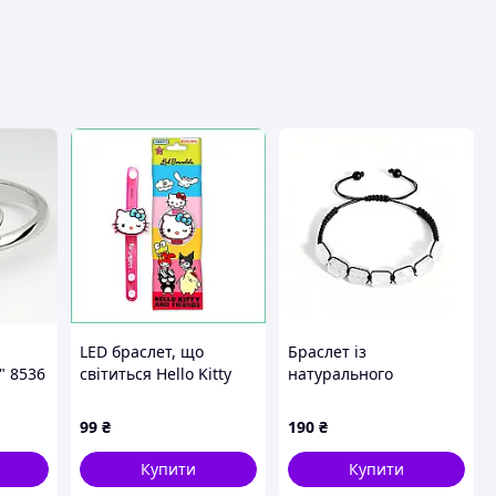
LED браслет, що
Браслет із
" 8536
світиться Hello Kitty
натурального
Куромі іграшка на
прозорого каменю
руку для дівчаток
білий кварц
99
₴
190
₴
подарунок на свято
20.5 см 1 шт
Купити
Купити