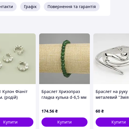
нтакти
Графік
Повернення та гарантія
1 Кулон Фіаніт
Браслет Хризопраз
Браслет на руку
. (родій)
гладка кулька d-6,5 мм
металевий "Змія
+- L-18 см +- стрейч
174
.56
₴
60
₴
Купити
Купити
Купити