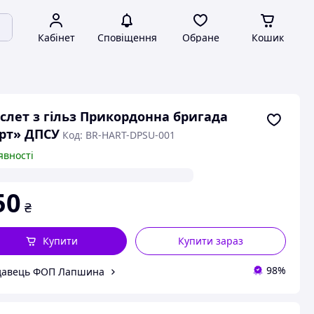
Кабінет
Сповіщення
Обране
Кошик
слет з гільз Прикордонна бригада
рт» ДПСУ
Код: BR-HART-DPSU-001
явності
50
₴
Купити
Купити зараз
98%
давець ФОП Лапшина