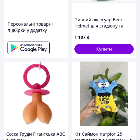
Пивний аксесуар Beer
Персональні товарні
Helmet для стадіону та
підбірки у додатку
дому 15M3248T2
1 107
₴
Купити
Соска Груди Гігантська ABC
Кіт Саймон патріот 25