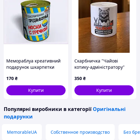
Мемораблуа креативний
Скарбничка "Чайові
подарунок шкарпетки
котику-адміністратору"
кольорові, 24H0032AA8
170
₴
350
₴
Купити
Купити
Популярні виробники
в категорії
Оригінальні
подарунки
MemorableUA
Собственное производство
Без бр