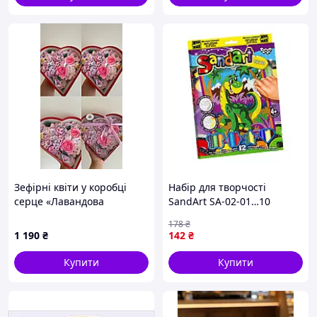
Зефірні квіти у коробці
Набір для творчості
серце «Лавандова
SandArt SA-02-01…10
ніжність» — зефірні
фреска з піску Динозавр
178
₴
гортензії, троянди та
impulse
1 190
₴
142
₴
ромашки ручної роботи/22
см
Купити
Купити