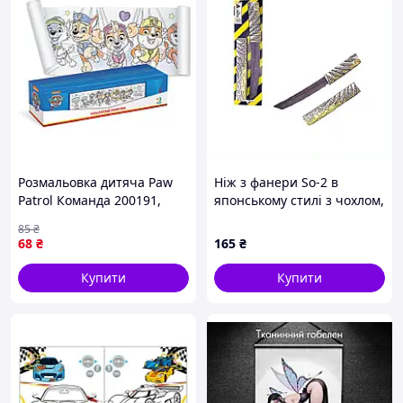
Розмальовка дитяча Paw
Ніж з фанери So-2 в
Patrol Команда 200191,
японському стилі з чохлом,
70х16 см impulse
8352P569X
85
₴
68
₴
165
₴
Купити
Купити