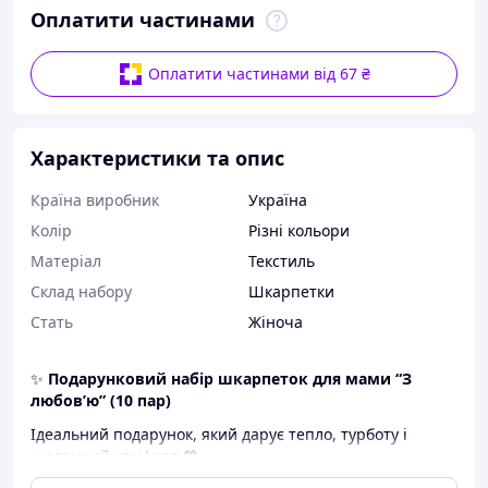
Оплатити частинами
Оплатити частинами від 67 ₴
Характеристики та опис
Країна виробник
Україна
Колір
Різні кольори
Матеріал
Текстиль
Склад набору
Шкарпетки
Стать
Жіноча
✨
Подарунковий набір шкарпеток для мами “З
любов’ю” (10 пар)
Ідеальний подарунок, який дарує тепло, турботу і
щоденний комфорт 💖
Це не просто шкарпетки - це маленькі приємності