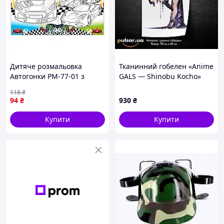
Дитяче розмальовка
Тканинний гобелен «Anime
Автогонки РМ-77-01 з
GALS — Shinobu Kocho»
маскою impulse
tape 1
118
₴
94
₴
930
₴
Купити
Купити