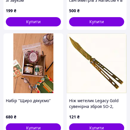
зі звуком
сантиметрів з написом « в
душі я БТР"
199
₴
500
₴
Купити
Купити
Набір "Щиро дякуємо"
Ніж метелик Legacy Gold
сувенірна зброя SO-2,
C813H8X953
680
₴
121
₴
Купити
Купити