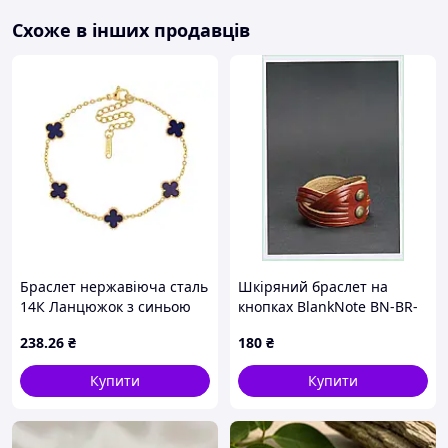
відрізнятися відтінком металу й фактурою.
Схоже в інших продавців
Підійде як пам'ятний аксесуар, патріотичний
подарунок військовому, ветерану, волонтеру або
людині, якій близька тематика НГУ та «Гвардії Наступу».
Браслет нержавіюча сталь
Шкіряний браслет на
14К Ланцюжок з синьою
кнопках BlankNote BN-BR-
конюшиною 17.5-22.5см х
1-k, 77821AC6P
238
.26
₴
180
₴
1.5-9мм (350591) ТМ
XUPING
Купити
Купити