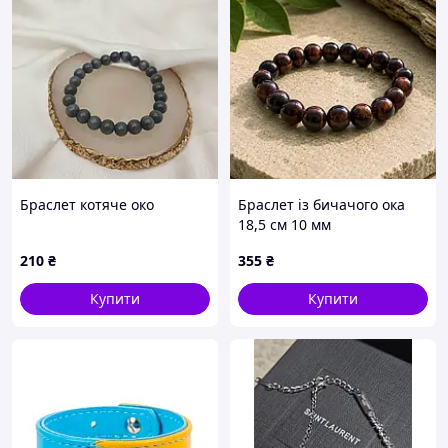
Браслет котяче око
Браслет із бичачого ока
18,5 см 10 мм
210
₴
355
₴
Купити
Купити