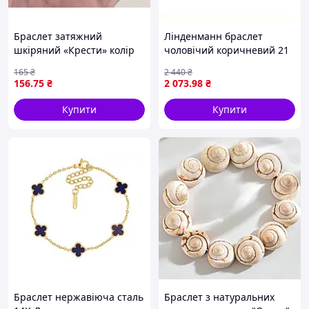
Браслет затяжний
Лінденманн браслет
шкіряний «Крести» колір
чоловічий коричневий 21
— бежевий арт. 09005
см оригінальний
165
₴
2 440
₴
2X403890K
156
.75
₴
2 073
.98
₴
Купити
Купити
Браслет нержавіюча сталь
Браслет з натуральних