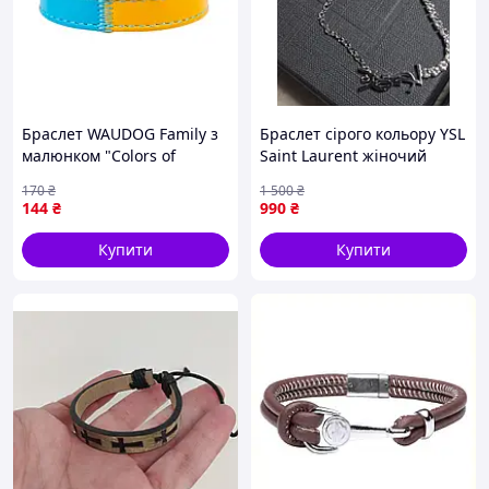
Браслет WAUDOG Family з
Браслет сірого кольору YSL
малюнком "Colors of
Saint Laurent жіночий
freedom", преміум шкіра
браслет юсл сірий браслет
170
₴
1 500
₴
(ширина 15 мм, довжина
саінт лаурент
144
₴
990
₴
21-23 см) (16993318)
Купити
Купити