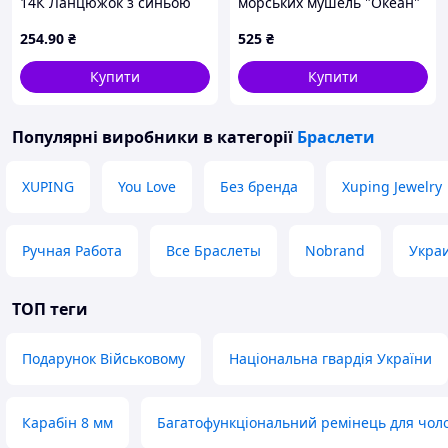
14К Ланцюжок з синьою
морських мушель "Океан"
конюшиною 17.5-22.5см х
254
.90
₴
525
₴
1.5-9мм (350591) ТМ
XUPING
Купити
Купити
Популярні виробники
в категорії
Браслети
XUPING
You Love
Без бренда
Xuping Jewelry
Ручная Работа
Все Браслеты
Nobrand
Укра
ТОП теги
Подарунок Військовому
Національна гвардія України
Карабін 8 мм
Багатофункціональний ремінець для чоло