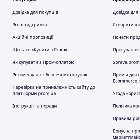
Довідка для покупців
Довідка для
Prom-підтримка
Створити ін
Акційні пропозиції
Почати прод
Що таке «Купити з Prom»
Просування в
Як купувати з Пром-оплатою
Sprava.prom
Рекомендації з безпечних покупок
Премія для 
Ecommerce.
Перевірка на приналежність сайту до
платформи prom.ua
Угода корис
Інструкції та поради
Політика ко
Правила роб
Бонусна пр
маркетплей