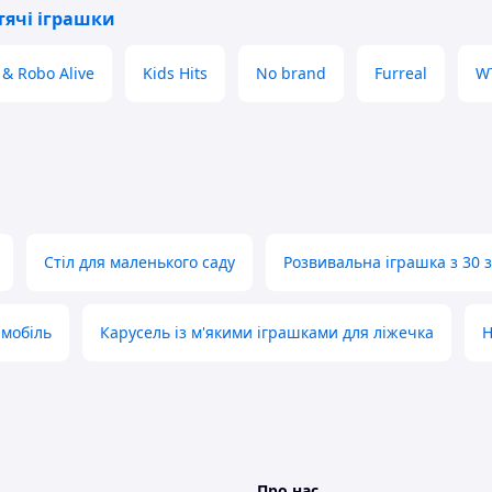
тячі іграшки
 & Robo Alive
Kids Hits
No brand
Furreal
W
Стіл для маленького саду
Розвивальна іграшка з 30 
мобіль
Карусель із м'якими іграшками для ліжечка
Н
Про нас