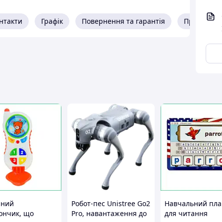
нтакти
Графік
Повернення та гарантія
Про прода
чний
Робот-пес Unistree Go2
Навчальний пл
ончик, що
Pro, навантаження до
для читання