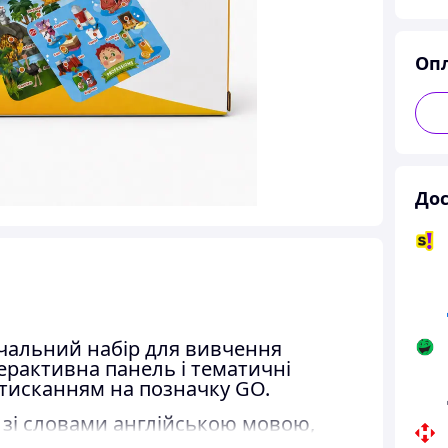
Оп
Дос
вчальний набір для вивчення
терактивна панель і тематичні
атисканням на позначку GO.
зі словами англійською мовою,
авдання у форматі вікторини. На