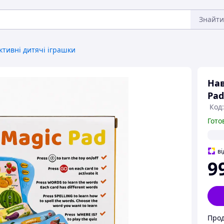
Знайти
ктивні дитячі іграшки
Нав
Pad
Код:
Гото
ві
9
Про