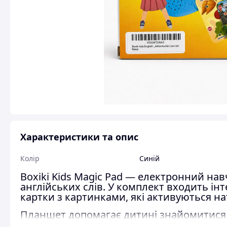
Характеристики та опис
Колір
Синій
Boxiki Kids Magic Pad — електронний на
англійських слів. У комплект входить ін
картки з картинками, які активуються н
Планшет допомагає дитині знайомитися 
тренувати правопис і проходити прості з