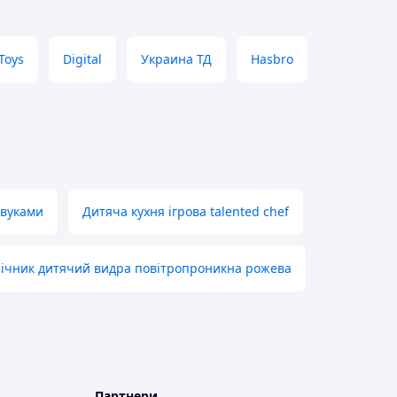
Toys
Digital
Украина ТД
Hasbro
звуками
Дитяча кухня ігрова talented chef
ічник дитячий видра повітропроникна рожева
Партнери