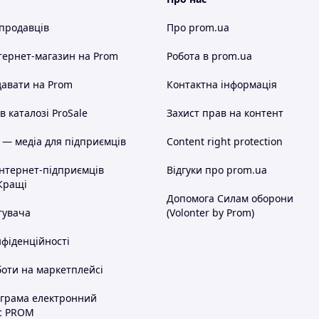
 продавців
Про prom.ua
тернет-магазин
на Prom
Робота в prom.ua
авати на Prom
Контактна інформація
 каталозі ProSale
Захист прав на контент
 — медіа для підприємців
Content right protection
інтернет-підприємців
Відгуки про prom.ua
Кращі
Допомога Силам оборони
тувача
(Volonter by Prom)
нфіденційності
оти на маркетплейсі
ограма електронний
с PROM