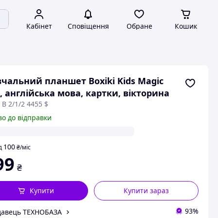
Кабінет
Сповіщення
Обране
Кошик
чальний планшет Boxiki Kids Magic
, англійська мова, картки, вікторина
 В 2/1/2 4455 $
во до відправки
100
д
₴
/міс
99
₴
Купити
Купити зараз
93%
давець ТЕХНОБАЗА