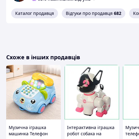
OPENBOX. Товар у відкритому пакуванні.
Каталог продавця
Відгуки про продавця
682
Ко
Схоже в інших продавців
Музична іграшка
Інтерактивна іграшка
Музи
машинка Телефон
робот собака на
телеф