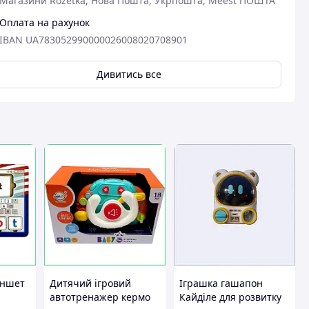
Магазини Rozetka, Нова Пошта, Укрпошта, Meest ПОШТА
Оплата на рахунок
вця
IBAN UA783052990000026008020708901
Дивитись все
аншет
Дитячий ігровий
Іграшка гашапон
автотренажер кермо
Кайділе для розвитку