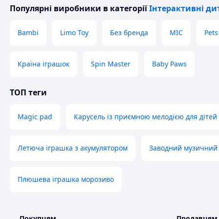
Популярні виробники
в категорії
Інтерактивні ди
Bambi
Limo Toy
Без бренда
MIC
Pets
Країна іграшок
Spin Master
Baby Paws
ТОП теги
Magic pad
Карусель із приємною мелодією для дітей
Летюча іграшка з акумулятором
Заводний музичний 
Плюшева іграшка морозиво
Покупцям
Продавцям