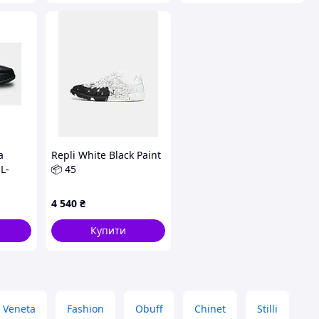
а
Repli White Black Paint
L-
📦 45
MA
4 540
₴
Купити
 Veneta
Fashion
Obuff
Chinet
Stilli