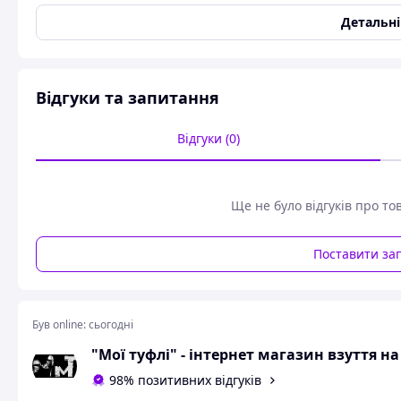
Довжина устілки
22.5
Детальн
Матеріал підкладки
Напіввовна
Матеріал підошви
ЕВА
Форма миска/носка
Закруглений
Відгуки та запитання
Тип носка
Закритий
Застібка
Шнурівка
Відгуки (0)
Стиль
Повсякденний
Колір
Білий
Ще не було відгуків про то
Вид устілки
Вовняна
Перфорація
Ні
Поставити за
Мембрана
Так
Стан
Новий
Користувальницькі характеристики
Був online:
сьогодні
Стать
Унісекс
"Мої туфлі" - інтернет магазин взуття н
Розмір дитячого взуття
35
98% позитивних відгуків
Розмір чоловічого взуття
35