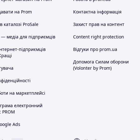
авати на Prom
Контактна інформація
 каталозі ProSale
Захист прав на контент
 — медіа для підприємців
Content right protection
інтернет-підприємців
Відгуки про prom.ua
або індекс для Укрпошти.
Кращі
та номер мобільного телефону
Допомога Силам оборони
тувача
(Volonter by Prom)
а. ===
нфіденційності
оти на маркетплейсі
а - 100% передоплата. Ви сплачуєте,
, я висилаю Вам посилку. При
ограма електронний
перевізника.
с PROM
сляплата з мінімальною передоплатою
а карту Приватбанку, я відсилаю Вам
oogle Ads
перевізника за доставку до Вас + за
+ комісію за зворотну пересилку