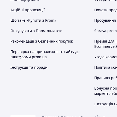
папку "СПАМ".
Акційні пропозиції
Почати прод
При замовленні потрібно вказати:
Що таке «Купити з Prom»
Просування в
Код / артикул товару.
Необхідний розмір.
Як купувати з Пром-оплатою
Sprava.prom
Вибраний перевізник.
Місто / селище.
Рекомендації з безпечних покупок
Премія для 
Номер відділення для Нової Пошти 
Ecommerce.
Повне прізвище, ім'я, по батькові 
Перевірка на приналежність сайту до
одержувача.
платформи prom.ua
Угода корис
=== Оплат
Інструкції та поради
Політика ко
Варіанти оплати.
1.
ПРОМоплата, детальніше ==>.
Правила роб
2.
Для будь-якого обраного Вами перевізник
тільки, вартість лота на карту Приватбанку
Бонусна пр
отриманні ви оплачуєте тільки за послуги 
маркетплей
3.
Тільки для Нової Пошти та Укрпошти. Пі
в 100 гривень. Ви оплачуєте 100 гривень н
Інструкція G
пару. При отриманні Ви оплачуєте послуги 
вартість лота з вирахуванням 100 гривень 