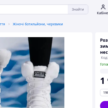
Знайти
Кабіне
ття
Жіночі ботильйони, черевики
Роз
зим
нес
Код:
Гото
1
19