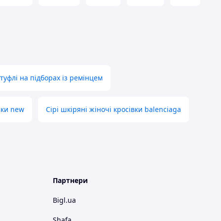
 туфлі на підборах із ремінцем
ики new
Сірі шкіряні жіночі кросівки balenciaga
Партнери
Bigl.ua
Shafa