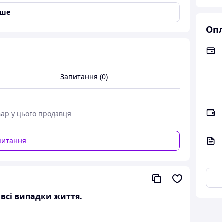
іше
Опл
Запитання (0)
вар у цього продавця
питання
а всі випадки життя.