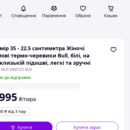
т
Сповіщення
Порівняння
Обране
Кошик
мір 35 - 22.5 сантиметра Жіночі
ові термо-черевики Bull, білі, на
клизькій підошві, легкі та зручні
 Bull 060725 білі
во до відправки
 995
₴/пара
00
₴
від 3 пар
Купити
Купити зараз