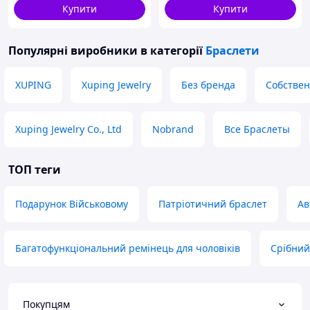
Купити
Купити
Популярні виробники
в категорії
Браслети
XUPING
Xuping Jewelry
Без бренда
Собствен
Xuping Jewelry Co., Ltd
Nobrand
Все Браслеты
ТОП теги
Подарунок Військовому
Патріотичний браслет
Ав
Багатофункціональний ремінець для чоловіків
Срібний
Покупцям