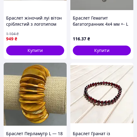
Браслет жіночий луі вітон
Браслет Гематит
сріблястий з логотипом
багатогранник 4х4 мм +- L
брендовий 17 розмір
— 18 см +- стрейч
1 104
₴
медична сталь Louis
949
₴
116
.37
₴
Vuitton LV MONOGRAM
CHAIN Seli
Купити
Купити
Браслет Перламутр L — 18
Браслет Гранат із