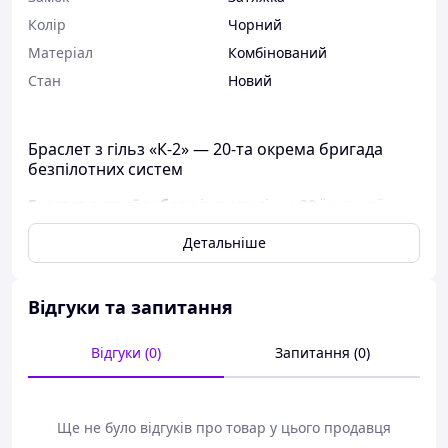
Колір
Чорний
Матеріал
Комбінований
Стан
Новий
Браслет з гільз «К-2» — 20-та окрема бригада
безпілотних систем
Браслет ручної роботи
із символікою 20-ї окремої
бригади безпілотних систем «К-2». Виріб поєднує чорне
Детальніше
плетіння та латунні елементи з гільз калібрів 12,7;
7,62х39; 5,56х45 із гравіюванням знака підрозділу й
українського тризуба.
Відгуки та запитання
Такий браслет підійде як пам'ятний аксесуар,
патріотичний подарунок військовому, ветерану,
Відгуки (0)
Запитання (0)
волонтеру або людині, якій близька тематика
українських безпілотних систем.
Особливості
Ще не було відгуків про товар у цього продавця
центральна латунна гільза калібру 12,7 із