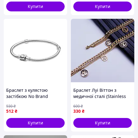
Купити
Купити
Браслет з кулястою
Браслет Луі Віттон з
застібкою No Brand
медичної сталі (Stainless
598816C00 16 см
Steel), лимонна позолота
930
₴
600
₴
(2542806449)
512
₴
330
₴
Купити
Купити