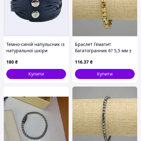
Темно-синій напульсник із
Браслет Гематит
натуральної шкіри
багатогранник 6? 5,5 мм ±
БланкНот 39M150H9E
колір золотистий L — 18 см
180
₴
116
.37
₴
±, стрейч
Купити
Купити