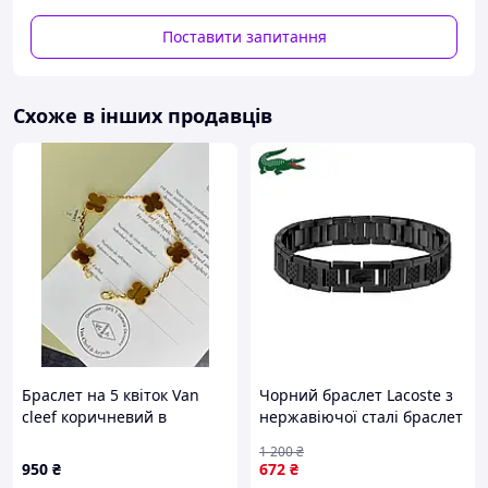
символікою «К-2»;
Поставити запитання
декоративні елементи з гільз калібрів 7,62х39 і
5,56х45 по периметру браслета;
чорне плетіння з регульованою застібкою;
ручна робота, кожна позиція може трохи
Схоже в інших продавців
відрізнятися відтінком металу й фактурою.
Кому підійде
Браслет можна носити щодня або зберегти як
символічний сувенір. Він добре виглядає як самостійна
прикраса та як доповнення до військового чи
тактичного стилю.
Фото передають загальний вигляд виробу. Невеликі
відмінності у відтінку латунних деталей можливі через
ручну обробку та освітлення.
Браслет на 5 квіток Van
Чорний браслет Lacoste з
cleef коричневий в
нержавіючої сталі браслет
лимонному золоті.
лакосте чорний браслет
1 200
₴
Lacoste браслет чорного
950
₴
672
₴
кольору Lacoste