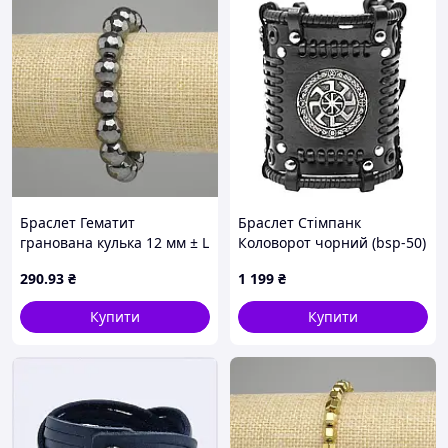
Браслет Гематит
Браслет Стімпанк
гранована кулька 12 мм ± L
Коловорот чорний (bsp-50)
— 18 см ± стрейч
290
.93
₴
1 199
₴
Купити
Купити