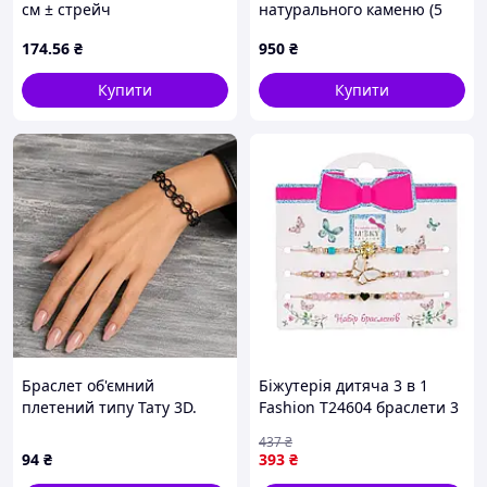
см ± стрейч
натурального каменю (5
мм) гранований bk7105sl,
174
.56
₴
950
₴
Червоний
Купити
Купити
Браслет об'ємний
Біжутерія дитяча 3 в 1
плетений типу Тату 3D.
Fashion T24604 браслети 3
Пружний пластик
штуки
437
₴
94
₴
393
₴