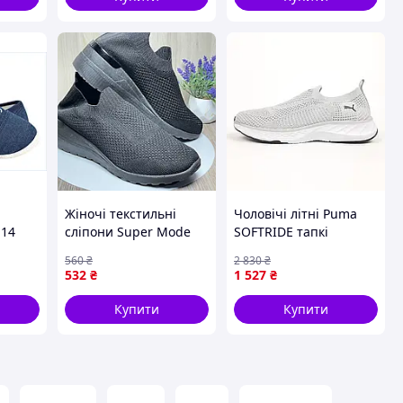
и
Жіночі текстильні
Чоловічі літні Puma
114
сліпони Super Mode
SOFTRIDE тапкі
чорні 41 розмір
мокасіни сліпони
560
₴
2 830
₴
устілка 26 см на
світло сірі 41
532
₴
1 527
₴
взуття
платформі Сток в
ідеалі
Купити
Купити