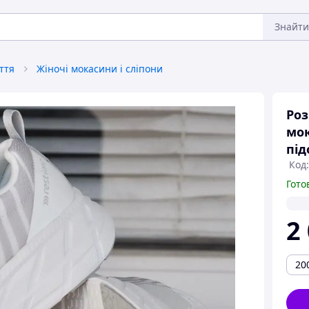
Знайти
ття
Жіночі мокасини і сліпони
Роз
мок
під
Код:
Гото
2
20