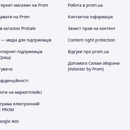
тернет-магазин
на Prom
Робота в prom.ua
авати на Prom
Контактна інформація
 каталозі ProSale
Захист прав на контент
або індекс для Укрпошти.
 — медіа для підприємців
Content right protection
та номер мобільного телефону
інтернет-підприємців
Відгуки про prom.ua
Кращі
а. ===
Допомога Силам оборони
тувача
(Volonter by Prom)
нфіденційності
а - 100% передоплата. Ви сплачуєте,
, я висилаю Вам посилку. При
оти на маркетплейсі
перевізника.
сляплата з мінімальною передоплатою
ограма електронний
а карту Приватбанку, я відсилаю Вам
с PROM
перевізника за доставку до Вас + за
+ комісію за зворотну пересилку
oogle Ads
 просто відмовляєтеся від неї, а