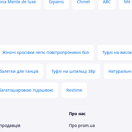
ona Mente de luxe
Gipanis
Chinet
ABC
NN
анять спортом, бігом і просто на
ї ноги, а піно-латексна устілка додає
ацією.
тивний одяг.
товар, який ви отримаєте.
Жіночі кросівки легкі повітропроникні білі
Туфлі на висок
 балетки для танців
Туфлі на шпильці 38р
Натуральні
сная устілка.
ння ===
з багатошаровою підошвою
Restime
, для цього зателефонуйте або
ормацію.
Про нас
ілька годин. Ви задали питання, але в
 Перевірте в своєму поштовому клієнті
 продавців
Про prom.ua