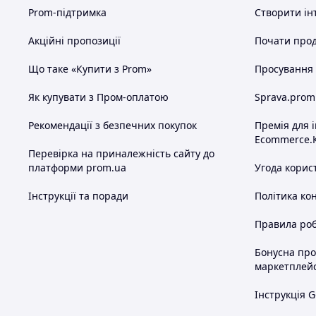
Prom-підтримка
Створити ін
При замовленні потрібно вказати:
Код / артикул товару.
Акційні пропозиції
Почати прод
Необхідний розмір.
Вибраний перевізник.
Що таке «Купити з Prom»
Просування в
Місто / селище.
Номер відділення для Нової Пошти 
Як купувати з Пром-оплатою
Sprava.prom
Повне прізвище, ім'я, по батькові 
одержувача.
Рекомендації з безпечних покупок
Премія для 
Ecommerce.
=== Оплат
Перевірка на приналежність сайту до
платформи prom.ua
Угода корис
Варіанти оплати.
1.
ПРОМоплата, детальніше ==>.
Інструкції та поради
Політика ко
2.
Для будь-якого обраного Вами перевізник
тільки, вартість лота на карту Приватбанку
Правила роб
отриманні ви оплачуєте тільки за послуги 
3.
Тільки для Нової Пошти та Укрпошти. Пі
Бонусна пр
в 100 гривень. Ви оплачуєте 100 гривень н
маркетплей
пару. При отриманні Ви оплачуєте послуги 
вартість лота з вирахуванням 100 гривень 
Інструкція G
грошей. Якщо посилка Вас не влаштовує, Ви