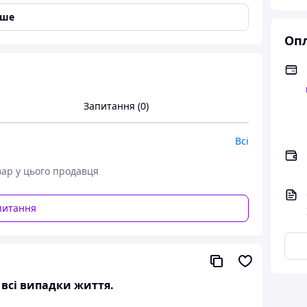
іше
Опл
Запитання (0)
Всі
вар у цього продавця
питання
а всі випадки життя.