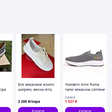
вця
Білі мокасини жіночі
Чоловічі літні Puma
сіра
шкіряні, весна-літо,
тапкі мокасіни сліпони
727
анатомічний носочок,
сірі з помаранчевим
2 830
₴
легенькі
41
2 200
₴/пара
1 527
₴
Купити
Купити