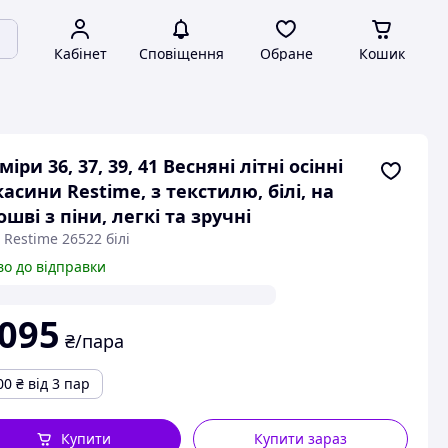
Кабінет
Сповіщення
Обране
Кошик
міри 36, 37, 39, 41 Весняні літні осінні
асини Restime, з текстилю, білі, на
ошві з піни, легкі та зручні
 Restime 26522 білі
во до відправки
 095
₴/пара
00
₴
від 3 пар
Купити
Купити зараз