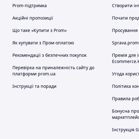
Відповідь через e-mail може прийти через к
перебігу 4-5 годин не отримали відповідь?
Prom-підтримка
Створити ін
папку "СПАМ".
Акційні пропозиції
Почати прод
При замовленні потрібно вказати:
Що таке «Купити з Prom»
Просування в
Код / артикул товару.
Необхідний розмір.
Як купувати з Пром-оплатою
Sprava.prom
Вибраний перевізник.
Місто / селище.
Рекомендації з безпечних покупок
Премія для 
Номер відділення для Нової Пошти 
Ecommerce.
Повне прізвище, ім'я, по батькові 
Перевірка на приналежність сайту до
одержувача.
платформи prom.ua
Угода корис
=== Оплат
Інструкції та поради
Політика ко
Варіанти оплати.
Правила роб
1.
ПРОМоплата, детальніше ==>.
2.
Для будь-якого обраного Вами перевізник
Бонусна пр
тільки, вартість лота на карту Приватбанку
маркетплей
отриманні ви оплачуєте тільки за послуги 
3.
Тільки для Нової Пошти та Укрпошти. Пі
Інструкція G
в 100 гривень. Ви оплачуєте 100 гривень н
пару. При отриманні Ви оплачуєте послуги 