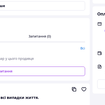
іше
Опл
Запитання (0)
Всі
вар у цього продавця
питання
а всі випадки життя.