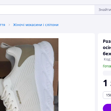
Знайти
ття
Жіночі мокасини і сліпони
Роз
осі
беж
Код:
Гото
1
15