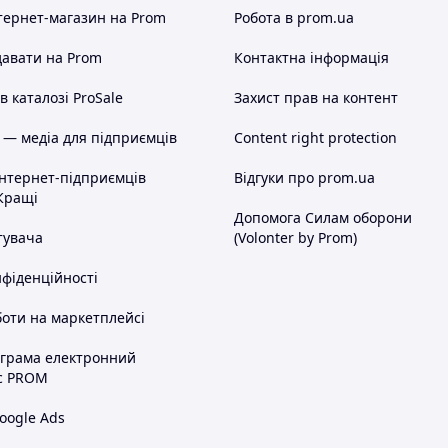
ілька годин. Ви задали питання, але в
 Перевірте в своєму поштовому клієнті
тернет-магазин
на Prom
Робота в prom.ua
авати на Prom
Контактна інформація
 каталозі ProSale
Захист прав на контент
 — медіа для підприємців
Content right protection
інтернет-підприємців
Відгуки про prom.ua
або індекс для Укрпошти.
Кращі
та номер мобільного телефону
Допомога Силам оборони
тувача
(Volonter by Prom)
а. ===
нфіденційності
оти на маркетплейсі
а - 100% передоплата. Ви сплачуєте,
ограма електронний
, я висилаю Вам посилку. При
с PROM
перевізника.
сляплата з мінімальною передоплатою
oogle Ads
а карту Приватбанку, я відсилаю Вам
перевізника за доставку до Вас + за