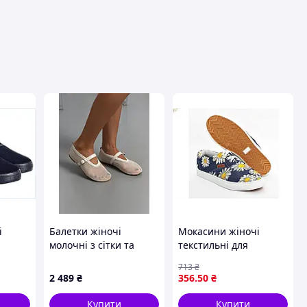
вця
і
Балетки жіночі
Мокасини жіночі
молочні з сітки та
текстильні для
я для
шкіри з перфорацією
повсякденного
713
₴
носіння з ПВХ
2 489
₴
356
.50
₴
NIS
підошвою комфортне
взуття
Купити
Купити