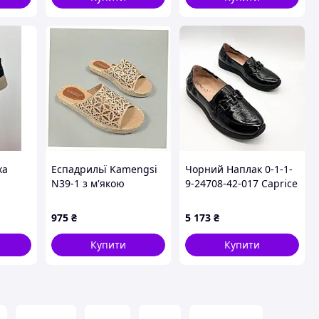
ха
Еспадрильї Kamengsi
Чорний Наплак 0-1-1-
N39-1 з м'якою
9-24708-42-017 Caprice
устілкою 274495AT3
975
₴
5 173
₴
Купити
Купити