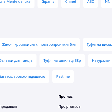
тя даного виробника, Ви неодмінно
ona Mente de luxe
Gipanis
Chinet
ABC
NN
ктичне спортивне взуття!
анять спортом, бігом і просто на
ї ноги, а піно-латексна устілка додає
Жіночі кросівки легкі повітропроникні білі
Туфлі на висок
ацією.
тивний одяг.
товар, який ви отримаєте.
 балетки для танців
Туфлі на шпильці 38р
Натуральні
сная устілка.
з багатошаровою підошвою
Restime
ння ===
, для цього зателефонуйте або
Про нас
ормацію.
 продавців
Про prom.ua