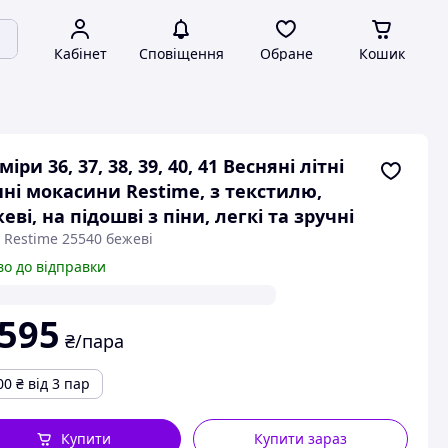
Кабінет
Сповіщення
Обране
Кошик
міри 36, 37, 38, 39, 40, 41 Весняні літні
нні мокасини Restime, з текстилю,
еві, на підошві з піни, легкі та зручні
 Restime 25540 бежеві
во до відправки
 595
₴/пара
00
₴
від 3 пар
Купити
Купити зараз