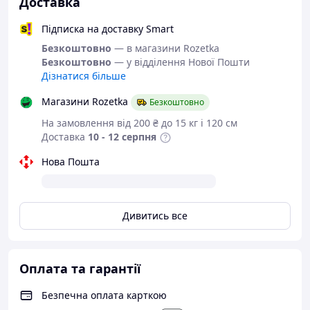
Або задайте запитання на
Доставка
simashkevichr@ukr.net
Підписка на доставку Smart
Всі товари магазину -->
Безкоштовно
— в магазини Rozetka
Взуття від
Безкоштовно
— у відділення Нової Пошти
Дізнатися більше
українського
виробника
Магазини Rozetka
Безкоштовно
На замовлення від 200 ₴ до 15 кг і 120 см
Текстильні кросівки
з
Доставка
10 - 12 серпня
серії "
Restime
.
Нова Пошта
Взуття від
Restime
, вже не потребує
особливої реклами.
Дивитись все
За кілька років існування бренду
доведено, що якість може бути вищою
за ціну. І якщо Ви вже мали в своєму
гардеробі взуття даного виробника, Ви
Оплата та гарантії
неодмінно захочете придбати щось
більш нове.
Безпечна оплата карткою
Restime
це сучасне комфортне, якісне,