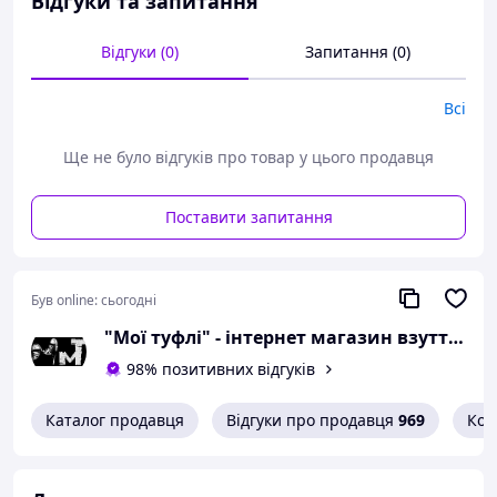
Відгуки та запитання
сантиметра;
розмір 37 - 24 сантиметра;
Відгуки (0)
Запитання (0)
розмір 38 - 24,5
сантиметра;
Всі
розмір 39 - 25,3
сантиметра;
Ще не було відгуків про товар у цього продавця
розмір 40 - 26 сантиметрів.
Поставити запитання
Можлива похибка вимірювань +/- 2мм.
При оформленні замовлення
необхідний розмір вказуйте в
коментарях.
Був online:
сьогодні
Вам сподобалася модель
"Мої туфлі" - інтернет магазин взуття на всі випадки життя.
і Ви вирішили купити?
98% позитивних відгуків
Зателефонуйте 067-9272731 / 050-
Каталог продавця
Відгуки про продавця
969
Кон
9336271 і уточніть наявність
необхідного Вам розміру.