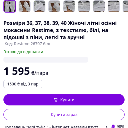
Розміри 36, 37, 38, 39, 40 Жіночі літні осінні
мокасини Restime, з текстилю, білі, на
підошві з піни, легкі та зручні
Код: Restime 26707 білі
Готово до відправки
1 595
₴/пара
1500
₴
від 3 пар
Купити
Купити зараз
98%
Продавець "Мої туфлі" - інтернет магазин взуття на всі випадки життя.