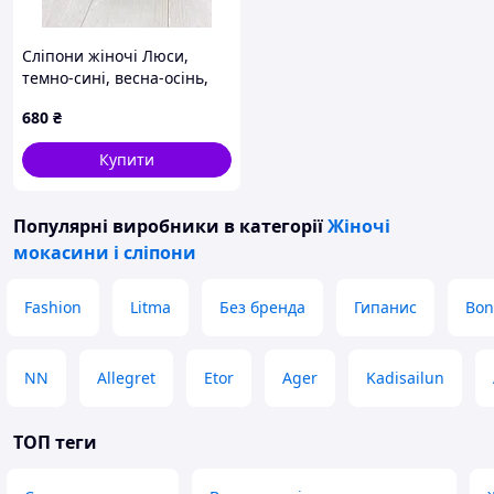
В наявності великий асортимент взуття.
Літо, весна, осінь, зима, починаючи від
шльопанців і закінчуючи зимовими
Сліпони жіночі Люси,
чоботами.
темно-сині, весна-осінь,
Пишіть, телефонуйте, відповім на всі
шкіра натуральна (1372),
680
₴
питання.
37
Купити
Популярні виробники
в категорії
Жіночі
мокасини і сліпони
Fashion
Litma
Без бренда
Гипанис
Bon
NN
Allegret
Etor
Ager
Kadisailun
ТОП теги