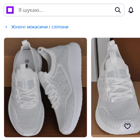
Жіночі мокасини і сліпони