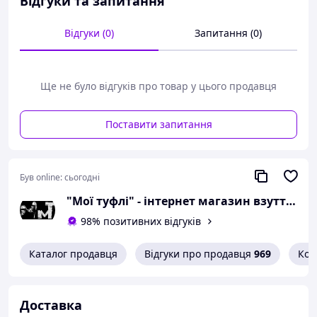
Відгуки та запитання
сантиметра;
розмір 37 - 24 сантиметра;
Відгуки (0)
Запитання (0)
розмір 38 - 24,5
сантиметра;
розмір 39 - 25,3
Ще не було відгуків про товар у цього продавця
сантиметра;
розмір 40 - 26 сантиметрів.
Поставити запитання
Можлива похибка вимірювань +/- 2мм.
При оформленні замовлення
необхідний розмір вказуйте в
Був online:
сьогодні
коментарях.
"Мої туфлі" - інтернет магазин взуття на всі випадки життя.
Вам сподобалася модель
98% позитивних відгуків
і Ви вирішили купити?
Каталог продавця
Відгуки про продавця
969
Кон
Зателефонуйте 067-9272731 / 050-
9336271 і уточніть наявність
необхідного Вам розміру.
Доставка