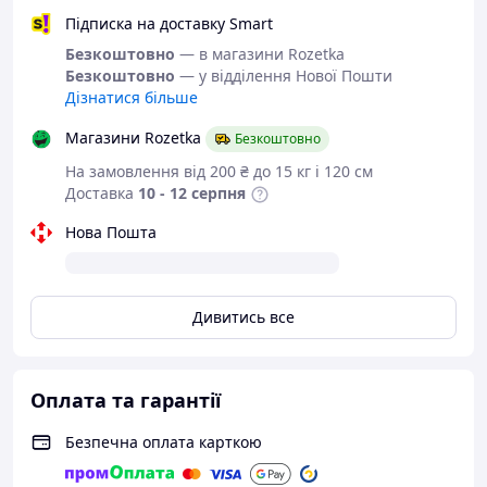
Або задайте запитання на
simashkevichr@ukr.net
Підписка на доставку Smart
Всі товари магазину -->
Безкоштовно
— в магазини Rozetka
Безкоштовно
— у відділення Нової Пошти
Взуття від
Дізнатися більше
українського
Магазини Rozetka
Безкоштовно
виробника
На замовлення від 200 ₴ до 15 кг і 120 см
Доставка
10 - 12 серпня
Текстильні кросівки
з
Нова Пошта
серії "
Restime
.
Взуття від
Restime
, вже не потребує
Дивитись все
особливої реклами.
За кілька років існування бренду
доведено, що якість може бути вищою
за ціну. І якщо Ви вже мали в своєму
Оплата та гарантії
гардеробі взуття даного виробника, Ви
неодмінно захочете придбати щось
Безпечна оплата карткою
більш нове.
Restime
це сучасне комфортне, якісне,