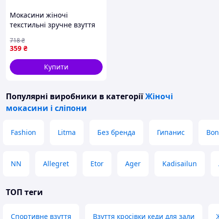
В наявності великий асортимент взуття.
Літо, весна, осінь, зима, починаючи від
Мокасини жіночі
шльопанців і закінчуючи зимовими
текстильні зручне взуття
чоботами.
для повсякденного носіння
718
₴
Пишіть, телефонуйте, відповім на всі
з підошвою GIPANIS
359
₴
питання.
Купити
Популярні виробники
в категорії
Жіночі
мокасини і сліпони
Fashion
Litma
Без бренда
Гипанис
Bon
NN
Allegret
Etor
Ager
Kadisailun
ТОП теги
Спортивне взуття
Взуття кросівки кеди для зали