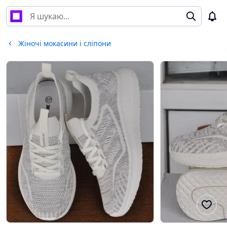
Жіночі мокасини і сліпони