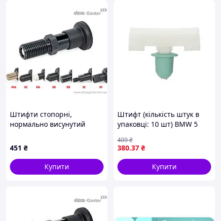
Штифти стопорні,
Штифт (кількість штук в
нормально висунутий
упаковці: 10 шт) BMW 5
стрижень, різні
E39, 7 E38, FIAT MULTIPLA
409
₴
наконечники GN 81700-5-
10.94-06.10 ROMIX ROM
451
₴
380
.37
₴
8-C-SF-ST
C10019
Купити
Купити