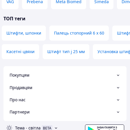
VAG
Prebena
Meta Biomed
Simeda
Dim
ТОП теги
Штифти, шпонки
Палець стопорний 6 х 60
Штифти
Касетні цвяхи
Штифт тип j 25 мм
Установка шти
Покупцям
Продавцям
Про нас
Партнери
Тема
-
світла
BETA