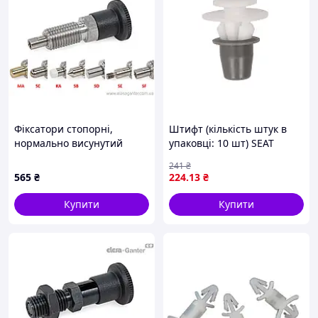
Фіксатори стопорні,
Штифт (кількість штук в
нормально висунутий
упаковці: 10 шт) SEAT
стрижень, штифти під
ALTEA, TOLEDO III 5P, VW
241
₴
різні завдання GN 81700-5-
GOLF II, JETTA II, PASSAT B3,
565
₴
224
.13
₴
8-B-SE-NI
POLO II 86C 2F 08.83-07.15
Купити
Купити