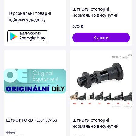
Штифти стопорні,
Персональні товарні
нормально висунутий
підбірки у додатку
стрижень, різні
575
₴
наконечники GN 81700-8-
12-CK-SF-ST
Купити
Штифт FORD FD.6157463
Штифти стопорні,
нормально висунутий
стрижень, різні
445
₴