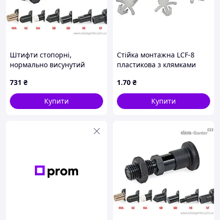
Штифти стопорні,
Стійка монтажна LCF-8
нормально висунутий
пластикова з клямками
стрижень, різні
L=8мм
731
₴
1
.70
₴
наконечники GN 81700-5-
8-CK-KA-ST
Купити
Купити