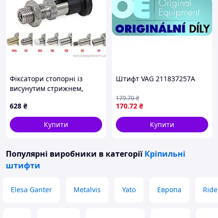
Фіксатори стопорні із
Штифт VAG 211837257A
висунутим стрижнем,
штифти під спеціальні
179
.70
₴
628
₴
170
.72
₴
завдання GN 81700-5-8-CK-
SB-NI
Купити
Купити
Популярні виробники
в категорії
Кріпильні
штифти
Elesa Ganter
Metalvis
Yato
Европа
Ride