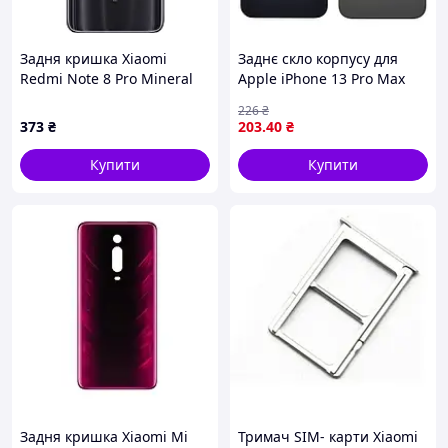
Задня кришка Xiaomi
Заднє скло корпусу для
Redmi Note 8 Pro Mineral
Apple iPhone 13 Pro Max
Grey (зі склом камери)
Graphite (темно-сіре) (Big
226
₴
(Original PRC)
hole)
373
₴
203
.40
₴
Купити
Купити
Задня кришка Xiaomi Mi
Тримач SIM- карти Xiaomi