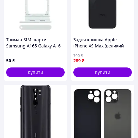
Тримач SIM- карти
Задня кришка Apple
Samsung A165 Galaxy A16
iPhone XS Max (великий
green
виріз під камеру) Space
700
₴
Gray
50
₴
289
₴
Купити
Купити