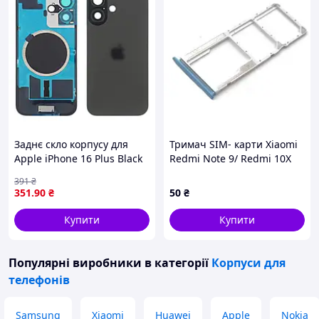
Заднє скло корпусу для
Тримач SIM- карти Xiaomi
Apple iPhone 16 Plus Black
Redmi Note 9/ Redmi 10X
(чорне) з рамкою та склом
Forest Green
391
₴
камери
351
.90
₴
50
₴
Купити
Купити
Популярні виробники
в категорії
Корпуси для
телефонів
Samsung
Xiaomi
Huawei
Apple
Nokia