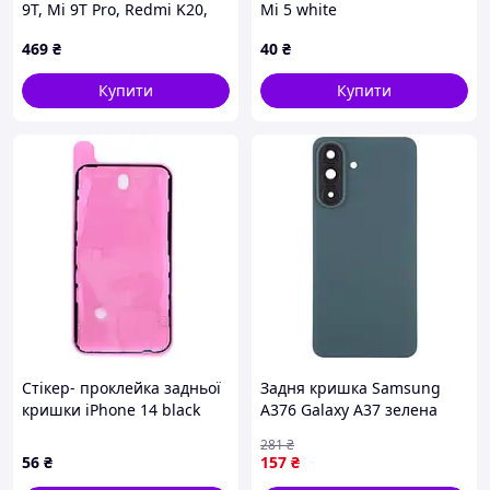
9T, Mi 9T Pro, Redmi K20,
Mi 5 white
Redmi K20 Pro Flame Red
469
₴
40
₴
Купити
Купити
Стікер- проклейка задньої
Задня кришка Samsung
кришки iPhone 14 black
A376 Galaxy A37 зелена
(оригінал) рожевий
Graygreen + скло камери
281
₴
56
₴
157
₴