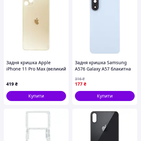
Задня кришка Apple
Задня кришка Samsung
iPhone 11 Pro Max (великий
A576 Galaxy A57 блакитна
виріз під камеру) Gold
Icyblue + скло камери
316
₴
419
₴
177
₴
Купити
Купити