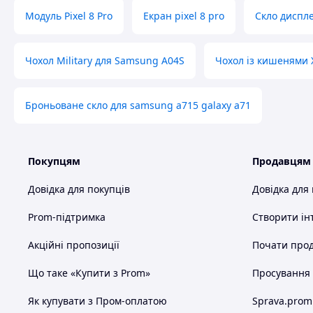
Модуль Pixel 8 Pro
Екран pixel 8 pro
Скло диспл
Чохол Military для Samsung A04S
Чохол із кишенями 
Броньоване скло для samsung a715 galaxy a71
Покупцям
Продавцям
Довідка для покупців
Довідка для
Prom-підтримка
Створити ін
Акційні пропозиції
Почати прод
Що таке «Купити з Prom»
Просування в
Як купувати з Пром-оплатою
Sprava.prom