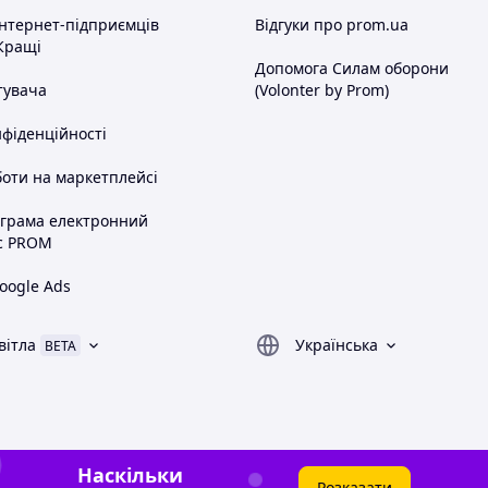
інтернет-підприємців
Відгуки про prom.ua
Кращі
Допомога Силам оборони
тувача
(Volonter by Prom)
нфіденційності
оти на маркетплейсі
ограма електронний
с PROM
oogle Ads
вітла
Українська
BETA
Наскільки
Розказати