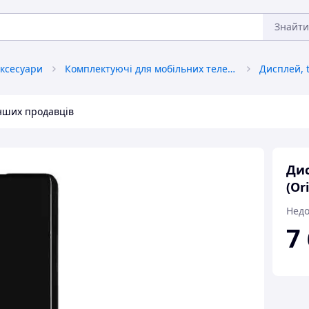
Знайти
аксесуари
Комплектуючі для мобільних телефонів
інших продавців
Дис
(Ori
Недо
7