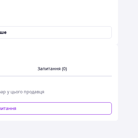
іше
Запитання (0)
жливе встановлення нашим сервісним центром
вар у цього продавця
питання