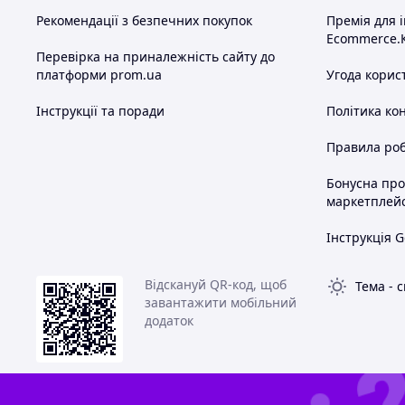
Рекомендації з безпечних покупок
Премія для 
Ecommerce.
Перевірка на приналежність сайту до
платформи prom.ua
Угода корис
Інструкції та поради
Політика ко
Правила роб
Бонусна пр
маркетплей
Інструкція G
Відскануй QR-код, щоб
Тема
-
с
завантажити мобільний
додаток