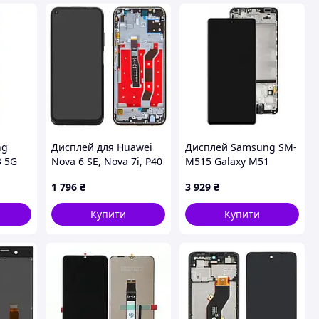
ng
Дисплей для Huawei
Дисплей Samsung SM-
3 5G
Nova 6 SE, Nova 7i, P40
M515 Galaxy M51
Lite, чорний, версія
(2020) в зборі з
1 796
₴
3 929
₴
мкою
4G, з рамкою, Original
сенсором та рамкою
g
(PRC),
black service orig
Купити
Купити