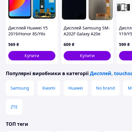
Дисплей Huawei Y5
Дисплей Samsung SM-
Диспл
2019/Honor 8S/Y6s
A202F Galaxy A20e
Y19/Y5
2019/Honor Play 8 в
(2019) в зборі з
з сенс
569
₴
609
₴
599
₴
зборі з сенсором black
сенсором black TFT
Купити
Купити
Популярні виробники
в категорії
Дисплей, touchs
Samsung
Xiaomi
Huawei
No brand
M
ZTE
ТОП теги