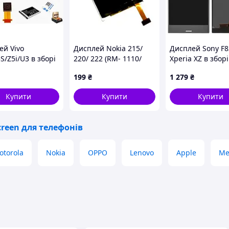
ей Vivo
Дисплей Nokia 215/
Дисплей Sony F8
S/Z5i/U3 в зборі
220/ 222 (RM- 1110/
Xperia XZ в зборі
ором black
RM- 969/ RM- 1136)
сенсором silver
199
₴
1 279
₴
Original PRC
Купити
Купити
Купити
creen для телефонів
otorola
Nokia
OPPO
Lenovo
Apple
Me