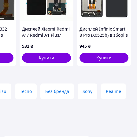
332
Дисплей Xiaomi Redmi
Дисплей Infinix Smart
 з
A1/ Redmi A1 Plus/
8 Pro (X6525b) в зборі з
Redmi A2/ A2 Plus в
сенсором та рамкою
532
₴
945
₴
зборі з сенсором black
black
Купити
Купити
izu
Tecno
Без бренда
Sony
Realme