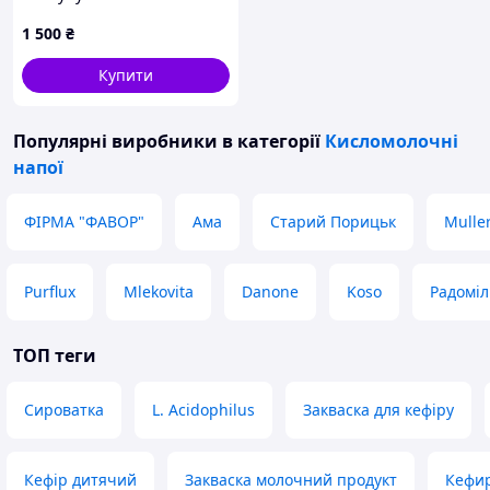
ферментний напій
1 500
₴
Tamachan Shop Mirai no
Koso 100 г
Купити
Популярні виробники
в категорії
Кисломолочні
напої
ФІРМА "ФАВОР"
Ама
Старий Порицьк
Mulle
Purflux
Mlekovita
Danone
Koso
Радоміл
ТОП теги
Сироватка
L. Acidophilus
Закваска для кефіру
Кефір дитячий
Закваска молочний продукт
Кефир