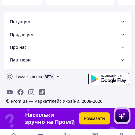
Покупцям
Продавцям
Про нас
Партнери
Тема
-
світла
BETA
© Prom.ua — маркетплейс України, 2008-2026
Наскільки
Розказати
зручно на Промі?