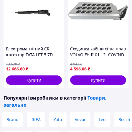
Електромагнітний CR
Сходинка кабіни сітка прав
інжектор TATA LPT 5.7D
VOLVO FH II 01.12- COVIND
01.12- BOSCH 0 445 110 506
4FH/208
13 620
₴
4 942
₴
12 666
.60
₴
4 596
.06
₴
Купити
Купити
Популярні виробники
в категорії
Товари,
загальне
Brand
IKEA
Yato
Vevor
Leo
Bosch