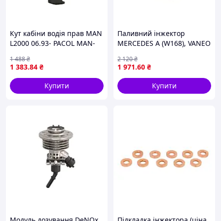
Кут кабіни водія прав MAN
Паливний інжектор
L2000 06.93- PACOL MAN-
MERCEDES A (W168), VANEO
CP-013R
(414) 1.4-2.1 07.97-07.05
1 488
₴
2 120
₴
MEAT & DORIA 75112071
1 383
.84
₴
1 971
.60
₴
Купити
Купити
Модуль дозування DeNOx
Підкладка інжектора (ціна