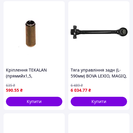
Кріплення TEKALAN
Тяга управління задн (L-
(прямийx1,5,
590мм) BOVA LEXIO, MAGIQ,
9мм/4,7мм/17мм/17мм,
SYNERGY, VDL FUTURA
635
₴
6 489
₴
метал, кількість штук в
10.99- REINHOCH RH53-
590
.55
₴
6 034
.77
₴
упаковці: 1шт) PETERS
9011
076.676-00A
Купити
Купити