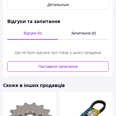
Детальніше
Зв'язатися з нами можна за контактними телефонами, а
такожродження електронної пошти
Відгуки та запитання
Закази приймаються:
Відгуки (0)
Запитання (0)
e-mail
: mayolika@ukr.net;
Наш офіційний сайт:
mayolika.com;
Viber:
+380676724997;
Ще не було відгуків про товар у цього продавця
Telegram:
+380676724997.
Поставити запитання
Схоже в інших продавців