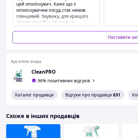
цей ополіскувач. Каже що з
ополіскувачем посуд стає немов
Схожі товари за характеристиками
глянцевий. Зауважу, для кращого
ефекту потрібно правильно
розставити посуд у машинці.
Переваги
Поставити за
Відомий Бренд
Недоліки
Посудомийка часто просить його 😊
Був online:
вчора
CleanPRO
96% позитивних відгуків
Каталог продавця
Відгуки про продавця
631
Ко
Схоже в інших продавців