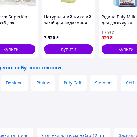
ferm SuperKlar
Натуральний миючий
Рідина Puly Milk 
сіб для
засіб для видалення
для догляду за
лення міцних
жиру на кухні AMBER
молочною сист
1 859
₴
в швидкий і
SUTTER Professional
кавомашин і
3 920
₴
929
₴
ивний засіб для
(12×750 мл)
забезпечення як
ення
кави
Купити
Купити
Купити
ення побутової техніки
Denkmit
Philips
Puly Caff
Siemens
Сoffe
овки та гриля
Склянки для віскі набір 12 шт.
Засіб дл