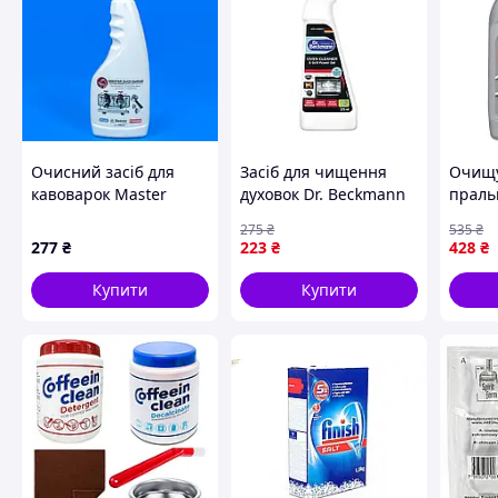
Очисний засіб для
Засіб для чищення
Очищу
кавоварок Master
духовок Dr. Beckmann
праль
Clean 500 мл
375 мл
Anti K
275
₴
535
₴
(4008455380711/4008455540115)
Machi
277
₴
223
₴
428
₴
— Гарантія
72900
Купити
Купити