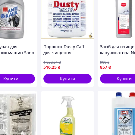
вач для
Порошок Dusty Caff
Засіб для очищ
них машин Sano
для чищення
капучинатора N
alk For Washing
кавомашин і
NICC 705 (500 мл
1 032
.51
₴
900
₴
nes 500 мл
кавоварок ефективний
516
.25
₴
857
₴
10935260 buzyna
засіб для видалення
кавових олій
Купити
Купити
Купити