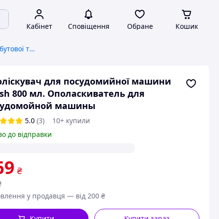
Кабінет
Сповіщення
Обране
Кошик
Засоби для очищення побутової техніки
ліскувач для посудомийної машини
ish 800 мл. Ополаскиватель для
судомойной машины
5.0
(3)
10+ купили
во до відправки
69
₴
₴
влення у продавця — від 200 ₴
Купити
Купити зараз