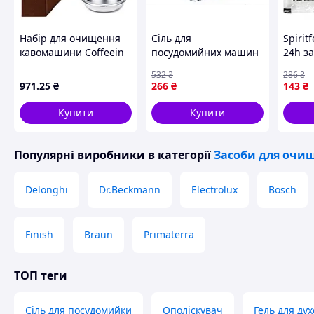
Набір для очищення
Сіль для
Spirit
кавомашини Coffeein
посудомийних машин
24h за
clean від кавових
Calgonit Salt для
освіт
532
₴
286
₴
масел та накипу
пом'якшення води
напої
971
.25
₴
266
₴
143
₴
Порошок
запобігання накипу 1
ефект
5кг
очищ
Купити
Купити
Популярні виробники
в категорії
Засоби для очищ
Delonghi
Dr.Beckmann
Electrolux
Bosch
Finish
Braun
Primaterra
ТОП теги
Сіль для посудомийки
Ополіскувач
Гель для дух