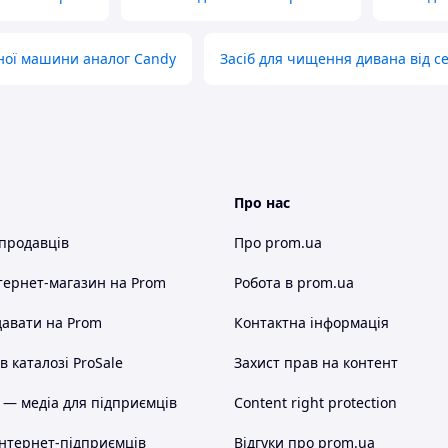
ної машини аналог Candy
Засіб для чищення дивана від се
Про нас
 продавців
Про prom.ua
тернет-магазин
на Prom
Робота в prom.ua
авати на Prom
Контактна інформація
 каталозі ProSale
Захист прав на контент
 — медіа для підприємців
Content right protection
інтернет-підприємців
Відгуки про prom.ua