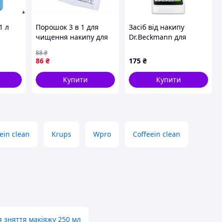
1 л
Порошок 3 в 1 для
Засіб від накипу
чищення накипу для
Dr.Beckmann для
емою
пральних та
кавоварок, 250 мл
88
₴
посудомийних машин
86
₴
175
₴
існої
Whirlpool
484000008800 (23717)
Купити
Купити
ein clean
Krups
Wpro
Coffeein clean
я зняття макіяжу 250 мл