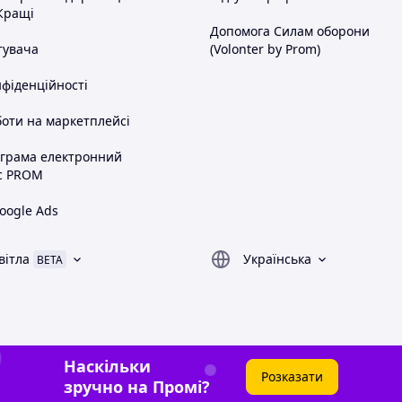
Кращі
Допомога Силам оборони
тувача
(Volonter by Prom)
нфіденційності
оти на маркетплейсі
ограма електронний
с PROM
oogle Ads
вітла
Українська
BETA
Наскільки
Розказати
зручно на Промі?