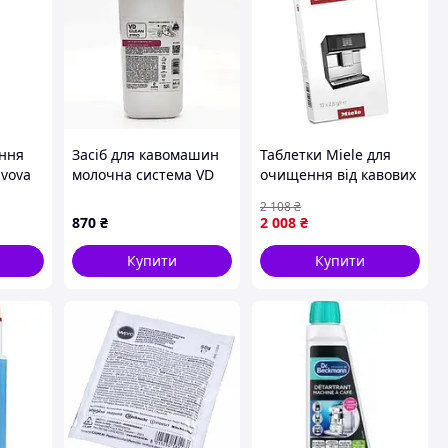
ення
Засіб для кавомашин
Таблетки Miele для
ivova
молочна система VD
очищення від кавових
)
Clean PRO 0.5л - 5 шт.
олій
2 108
₴
Код/Артикул
870
₴
2 008
₴
НФ-00002467
Купити
Купити