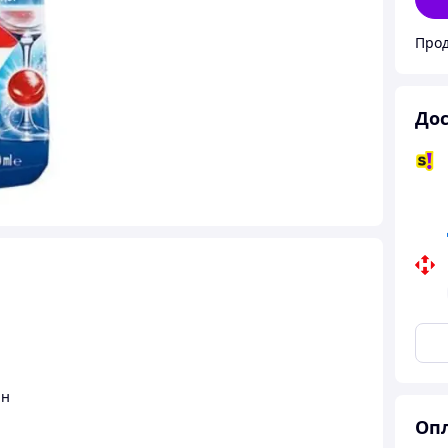
Прод
Дос
ин
Опл