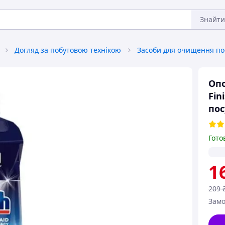
Знайти
Догляд за побутовою технікою
Опо
Fin
по
Гото
1
209
Замо