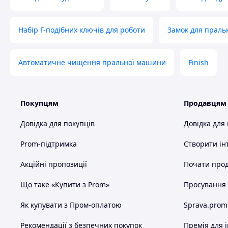
Набір Г-подібних ключів для роботи
Замок для праль
Автоматичне чищення пральної машини
Finish
Покупцям
Продавцям
Довідка для покупців
Довідка для
Prom-підтримка
Створити ін
Акційні пропозиції
Почати прод
Що таке «Купити з Prom»
Просування в
Як купувати з Пром-оплатою
Sprava.prom
Рекомендації з безпечних покупок
Премія для 