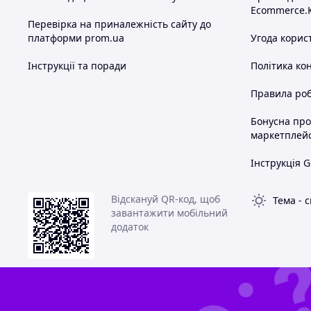
Ecommerce.
Перевірка на приналежність сайту до
платформи prom.ua
Угода корис
Інструкції та поради
Політика ко
Правила роб
Бонусна пр
маркетплей
Інструкція G
Відскануй QR-код, щоб
Тема
-
с
завантажити мобільний
додаток