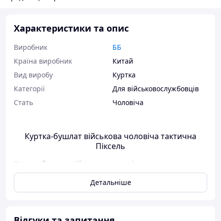
Характеристики та опис
Виробник
ББ
Країна виробник
Китай
Вид виробу
Куртка
Категорії
Для військовослужбовців
Стать
Чоловіча
Куртка-бушлат військова чоловіча тактична
Піксель
Куртка-бушлат військова чоловіча тактична
Піксель
виготовлена ​​з тканини, яка захищає від
Детальніше
негоди. Поверхня є не тільки відхиляє вологу, але так
само і відхиляє бруд. Крім того, м'який і обтічний
матеріал надає більше комфорту при носінні.
Блискавка якісна і виконує свою функцію без будь-яких
Відгуки та запитання