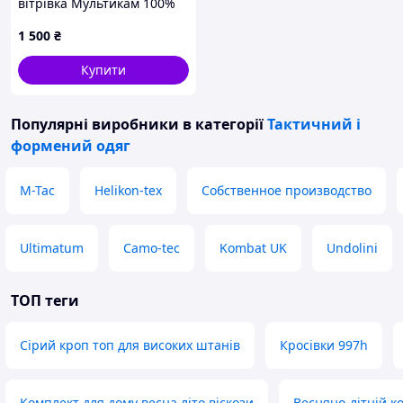
вітрівка Мультикам 100%
захист від дощу
1 500
₴
Купити
Популярні виробники
в категорії
Тактичний і
формений одяг
M-Tac
Helikon-tex
Собственное производство
Ultimatum
Camo-tec
Kombat UK
Undolini
ТОП теги
Сірий кроп топ для високих штанів
Кросівки 997h
Комплект для дому весна літо віскози
Весняно-літній к