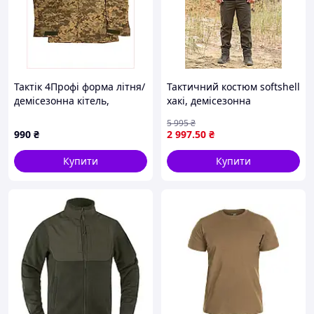
Тактік 4Профі форма літня/
Тактичний костюм softshell
демісезонна кітель,
хакі, демісезонна
870P29H67
військова форма на флісі,
5 995
₴
форма хакі армейська
990
₴
2 997
.50
₴
Купити
Купити