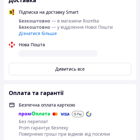
Доставка
58
56-58 см
60 см
7
Підписка на доставку Smart
60
58-60 см
62 см
7
Безкоштовно
— в магазини Rozetka
Безкоштовно
— у відділення Нової Пошти
Дізнатися більше
НАШИ ПРЕИМУЩЕСТВА:
Нова Пошта
Прямий імпорт.
Ми самі постачаємо
товари, що дозволяє встановлювати доступні ціни.
Дивитись все
Бажаєте обговорити вартість? Зверніться до
наших операторів – ми відкриті для діалогу.
Ретельна перевірка перед відправкою.
Оплата та гарантії
Кожен товар проходить огляд, щоб ви отримали
якісний продукт.
Безпечна оплата карткою
Упаковка із турботою.
Ми знаємо, що буває
з посилками на пошті, тому особисто перевіряємо
Без переплат
та надійно упаковуємо кожне замовлення.
Prom гарантує безпеку
Повернемо гроші при відмові від посилки
Реальні фотографії.
Зображення на сайті