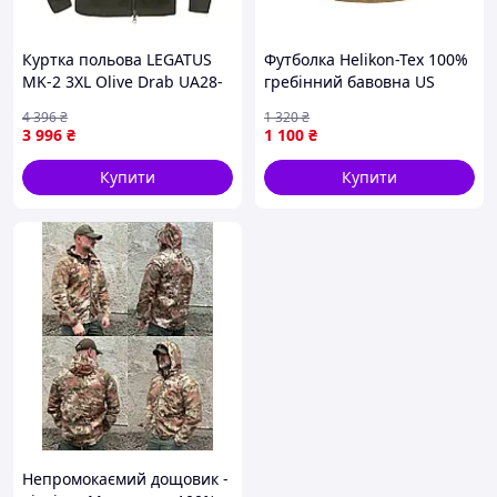
Куртка польова LEGATUS
Футболка Helikon-Tex 100%
MK-2 3XL Olive Drab UA28-
гребінний бавовна US
VO
Brown, 3XL - легка,
4 396
₴
1 320
₴
дихаюча, зносостійка до
3 996
₴
1 100
₴
прання.
Купити
Купити
Непромокаємий дощовик -