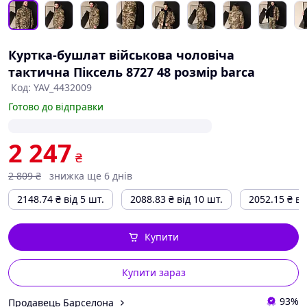
Куртка-бушлат військова чоловіча
тактична Піксель 8727 48 розмір barca
Код: YAV_4432009
Готово до відправки
2 247
₴
2 809
₴
знижка ще 6 днів
2148.74
₴
від 5 шт.
2088.83
₴
від 10 шт.
2052.15
₴
ві
Купити
Купити зараз
93%
Продавець Барселона