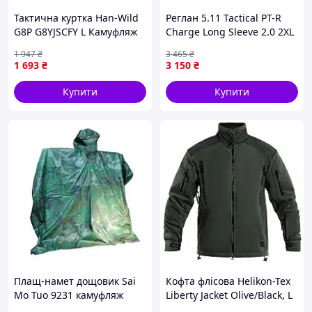
Тактична куртка Han-Wild
Реглан 5.11 Tactical PT-R
G8P G8YJSCFY L Камуфляж
Charge Long Sleeve 2.0 2XL
(7065-66483)
Black Heather 8213-VO
1 947
₴
3 465
₴
1
2
Способи
Способи
1 693
₴
3 150
₴
доставки
оплати
Купити
Купити
Кур'єрська
Покупка
служба.
Ми
без ризику.
надсилаємо
Оформіть
замовлення з
замовлення через
понеділка до
спеціальну
п'ятниці (для
функцію, щоб
деяких товарів –
бути впевненим у
навіть у вихідні).
поверненні
коштів, якщо вам
Якщо ви
не підійде товар.
зробили
Чому це вигідно:
замовленн
я до 12:00,
Легка
відправка
онлайн-
Плащ-намет дощовик Sai
Кофта флісова Helikon-Tex
буде
оплата
Mo Tuo 9231 камуфляж
Liberty Jacket Olive/Black, L
виконана
картками