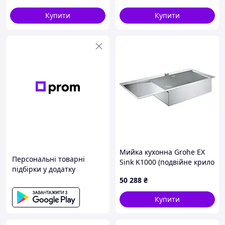
MICRO DECOR GRAPHITE з
Купити
Купити
нерж. сталі (MI8414)
Мийка кухонна Grohe EX
Персональні товарні
Sink K1000 (подвійне крило
підбірки у додатку
зліва) (31582SD0)
50 288
₴
Купити