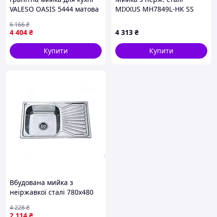
VALESO OASIS 5444 матова
MIXXUS MH7849L-HK SS
Карбон
COLOR(3.0/0.9) з
6 166
₴
підставкою під ножі (Колір
4 404
₴
4 313
₴
нерж) (MX1935)
Купити
Купити
Вбудована мийка з
неіржавкої сталі 780х480
мм для кухні із сатиновим
4 228
₴
покриттям завтовшки 08
2 114
₴