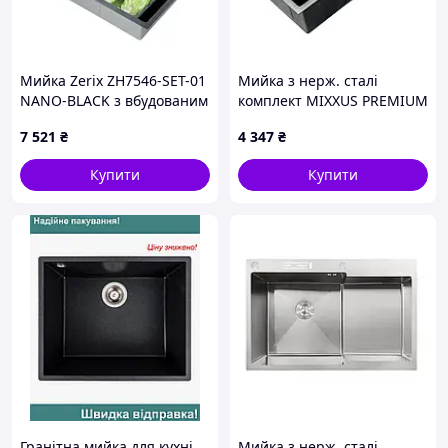
Мийка Zerix ZH7546-SET-01
Мийка з нерж. сталі
NANO-BLACK з вбудованим
комплект MIXXUS PREMIUM
змішувачем (ZM5575)
MH7545-SET-05 NANO-
7 521
₴
4 347
₴
BLACK (3.0/0.8) комплект
(Колір графіт) (MX9632)
Купити
Купити
Гранітна мийка для кухні
Мийка з нерж. сталі