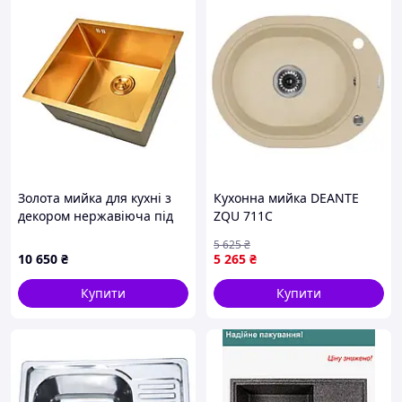
Золота мийка для кухні з
Кухонна мийка DEANTE
декором нержавіюча під
ZQU 711C
стільницю Nett NGS-5045
5 625
₴
10 650
₴
5 265
₴
Купити
Купити