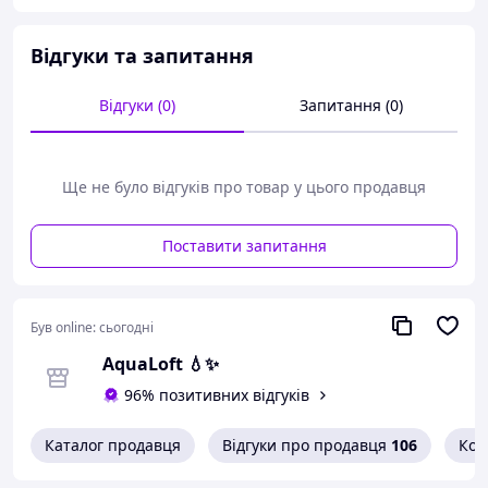
Відгуки та запитання
Відгуки (0)
Запитання (0)
Ще не було відгуків про товар у цього продавця
Поставити запитання
Чорна мийка для кухні 60 на
Був online:
сьогодні
50 см неіржавка матова
AquaLoft 💧✨
врізна з отвором під ножі
96% позитивних відгуків
Кухонна мийка 60х50 PVD Black —
чорна неіржавка сталь 3.0/0.8 мм,
Каталог продавця
Відгуки про продавця
106
Кон
матова фактура Brush, з