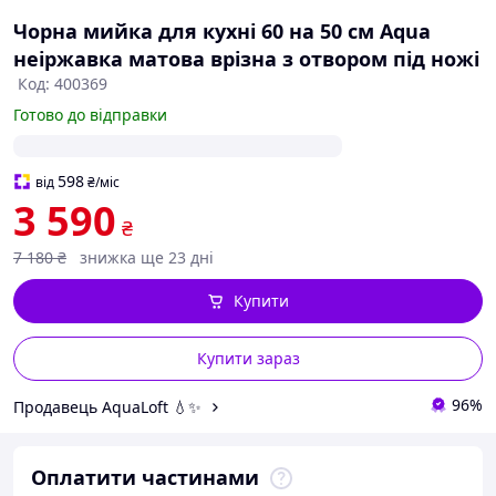
Чорна мийка для кухні 60 на 50 см Aqua
неіржавка матова врізна з отвором під ножі
Код: 400369
Готово до відправки
598
від
₴
/міс
3 590
₴
7 180
₴
знижка ще 23 дні
Купити
Купити зараз
96%
Продавець AquaLoft 💧✨
Оплатити частинами