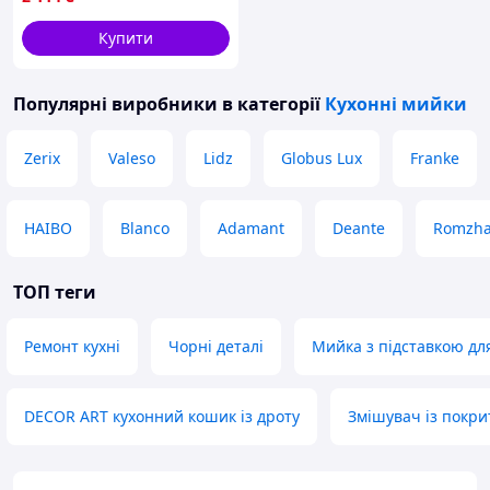
мм
Купити
Популярні виробники
в категорії
Кухонні мийки
Zerix
Valeso
Lidz
Globus Lux
Franke
HAIBO
Blanco
Adamant
Deante
Romzh
ТОП теги
Ремонт кухні
Чорні деталі
Мийка з підставкою дл
DECOR ART кухонний кошик із дроту
Змішувач із покр