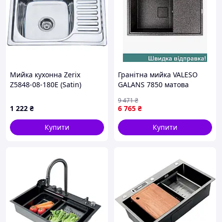
Мийка кухонна Zerix
Гранітна мийка VALESO
Z5848-08-180E (Satin)
GALANS 7850 матова
(ZS0570)
Графіт
9 471
₴
1 222
₴
6 765
₴
Купити
Купити