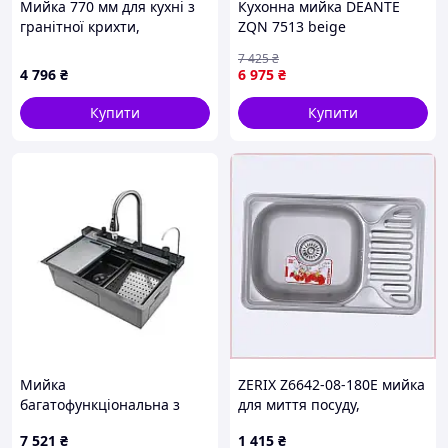
Мийка 770 мм для кухні з
Кухонна мийка DEANTE
видно краплі води.
гранітної крихти,
ZQN 7513 beige
B516TE3851
Комплектація
якісний
7 425
₴
євросифон (110 мм) і комплект
4 796
₴
6 975
₴
кріплень уже в наборі.
Купити
Купити
Технічні характеристики:
Розміри:
600х500х210 мм | Чаша: 550х400х210
мм | Матеріал: Нержавіюча сталь
PVD Black | Гарантія: 6 місяців.
Мийка
ZERIX Z6642-08-180E мийка
багатофункціональна з
для миття посуду,
вбудованим змішувачем
3P0660T98
7 521
₴
1 415
₴
MIXXUS MH7546-SET-06