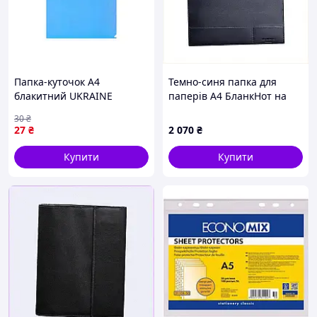
Папка-куточок A4
Темно-синя папка для
блакитний UKRAINE
паперів А4 БланкНот на
BM.3971-14 ТМ BUROMAX
магнітному закритті
30
₴
12CX8017C4
27
₴
2 070
₴
Купити
Купити