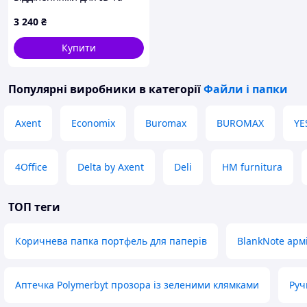
паспортів 86X62CB310
3 240
₴
Купити
Популярні виробники
в категорії
Файли і папки
Axent
Economix
Buromax
BUROMAX
YE
4Office
Delta by Axent
Deli
HM furnitura
ТОП теги
Коричнева папка портфель для паперів
BlankNote арм
Аптечка Polymerbyt прозора із зеленими клямками
Руч