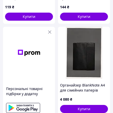
assembled, red (D1713-06C)
119
₴
144
₴
Купити
Купити
Органайзер BlankNote А4
Персональні товарні
для сімейних паперів
підбірки у додатку
чорний, 8K7107E6K9
4 080
₴
Купити