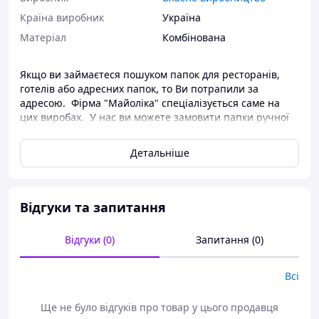
Країна виробник
Україна
Матеріал
Комбінована
Якщо ви займаєтеся пошуком папок для ресторанів,
готелів або адресних папок, то Ви потрапили за
адресою. Фірма "Майоліка" спеціалізується саме на
цих виробах. У нас ви можете замовити папки ручної
роботи з усіх видів матеріалів і з будь-яким
оформленням.
Детальніше
У даній позиції ми пропонуємо папки, виконані зі
шкіри та тканини. У вас за короткий проміжок часу
з'являться дуже вишукані вироби, поєднувані з
Відгуки та запитання
дизайном вашого закладу. Логотип наноситься на
корінець за допомогою тиснення або вишивки.
Відгуки (0)
Запитання (0)
Так само одночасно з папками, "Майоліка" пропонує
віддрукувати середину папок, меню, прайси, рекламні
пропозиції та ін. Друкуємо на цифровому принтері
Всі
Konica Minolta.
Ще не було відгуків про товар у цього продавця
Замовляйте!