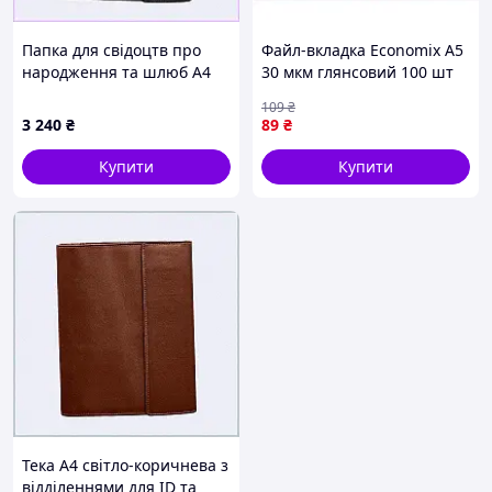
Папка для свідоцтв про
Файл-вкладка Economix А5
народження та шлюб А4
30 мкм глянсовий 100 шт
шкіряна 866HTH2309
(E31104)
109
₴
3 240
₴
89
₴
Купити
Купити
Тека А4 світло-коричнева з
відділеннями для ID та