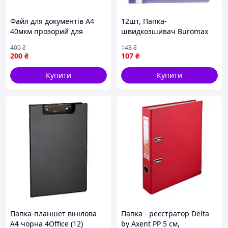
Файл для документів А4
12шт, Папка-
40мкм прозорий для
швидкозшивач Buromax
зберігання і захисту
А5, PP, violet (BM.3312-07)
400
₴
143
₴
документів 100шт в
200
₴
107
₴
упаковці
Купити
Купити
Папка-планшет вінілова
Папка - реєстратор Delta
А4 чорна 4Office (12)
by Axent PP 5 cм,