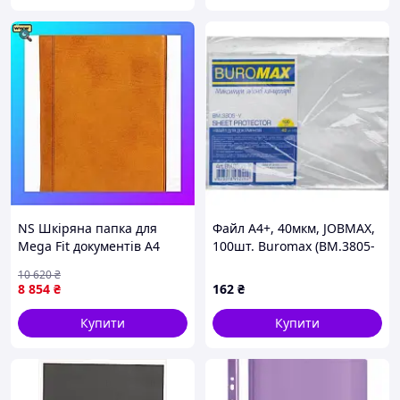
NS Шкіряна папка для
Файл А4+, 40мкм, JOBMAX,
Mega Fit документів A4
100шт. Buromax (BM.3805-
Candide жовта 5210401
y)
10 620
₴
Time Resistance Nes22/Q
8 854
₴
162
₴
Купити
Купити