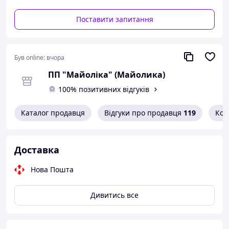
Зв'язатися з нами можна за контактними телефонами, а
Поставити запитання
так само написавши нам на електронну пошту
Замовлення приймаються:
e-mail: mayolika@ukr.net
Був online:
вчора
Наш офіційний сайт: mayolika.com;
ПП "Майоліка" (Майолика)
Viber: +380676724997;
100% позитивних відгуків
Telegram: +380676724997.
Каталог продавця
Відгуки про продавця
119
Кон
Доставка
Нова Пошта
Дивитись все