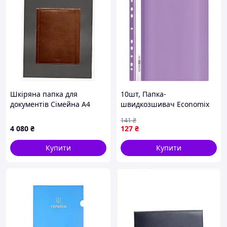
Шкіряна папка для
10шт, Папка-
документів Сімейна А4
швидкозшивач Economix
BlankNote світло-
А4 Light з перфорації,
141
₴
коричневий, 8710CK7K70
фіолетова (E38504-12)
4 080
₴
127
₴
Купити
Купити