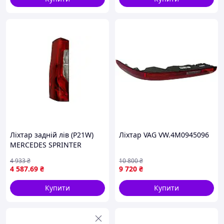
Ліхтар задній лів (P21W)
Ліхтар VAG VW.4M0945096
MERCEDES SPRINTER
907/910/eSprinter 06.18-
4 933
₴
10 800
₴
DEPO 440-19AXL-UE
4 587
.69
₴
9 720
₴
Купити
Купити