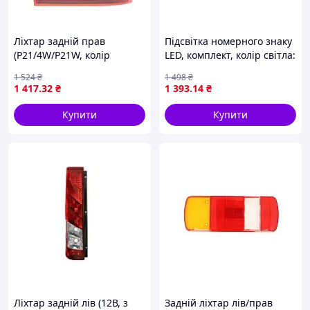
Ліхтар задній прав
Підсвітка номерного знаку
(P21/4W/P21W, колір
LED, комплект, колір світла:
повороту жовтий, колір
білий, 12В,, з дозволом для
1 524
₴
1 498
₴
скла червон) OPEL VECTRA
використання на дорогах
1 417
.32
₴
1 393
.14
₴
A Седан 4D 08.92-11.95
загального користування
DEPO 442-1904R-UE
Купити
Купити
Ліхтар задній лів (12В, з
Задній ліхтар лів/прав