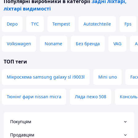
Популярні виробники
в категорії
Задні ліхтарі,
ліхтарі видимості
Depo
TYC
Tempest
Autotechteile
Fps
Volkswagen
Noname
Без бренда
VAG
A
ТОП теги
Мікросхема samsung galaxy sl i9003l
Mini uno
Fac
Тюнінг фари nissan micra
Ляда пежо 508
Консоль
Покупцям
Продавцям