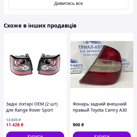
Дивитись все
Схоже в інших продавців
Задні ліхтарі OEM (2 шт)
Фонарь задний внешний
для Range Rover Sport
правый Toyota Camry A30
2005-2013 рр
2.4 БЕНЗИН 2AZFE 2001 (б/
13 605
₴
у)
11 428
₴
900
₴
Купити
Купити