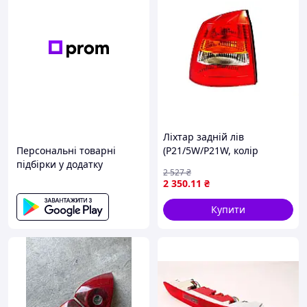
Ліхтар задній лів
Персональні товарні
(P21/5W/P21W, колір
підбірки у додатку
повороту жовтий, колір
2 527
₴
скла червон) OPEL ASTRA G
2 350
.11
₴
Купе / Седан 2/4D 02.98-
12.09 DEPO
Купити