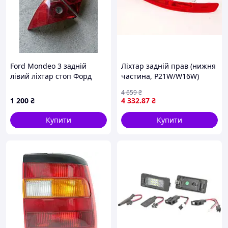
Ford Mondeo 3 задній
Ліхтар задній прав (нижня
лівий ліхтар стоп Форд
частина, P21W/W16W)
мондео
AUDI Q5 -01.17
4 659
₴
714021790801 (Magneti
1 200
₴
4 332
.87
₴
Marelli)
Купити
Купити