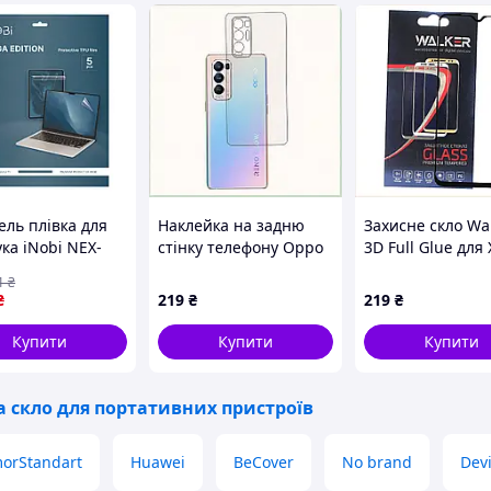
ель плівка для
Наклейка на задню
Захисне скло Wa
ка iNobi NEX-
стінку телефону Oppo
3D Full Glue для
(глянсова) / 5шт.
Reno 5 Pro Plus 5G
Redmi 9T / 9 Pow
1
₴
10 мм (17015011)
прозора 409B0K892K
Black 2870X79P2
₴
219
₴
219
₴
Купити
Купити
Купити
а скло для портативних пристроїв
orStandart
Huawei
BeCover
No brand
Dev