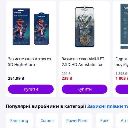
Захисне скло Armorex
Захисне скло AMULET
Гідрог
5D High-Alum
2.5D HD Antistatic for
ноутбу
Antistatic iPhone 13 /
Realme
011 / 
251
₴
1 898
.6
iPhone 13 Pro / iPhone
C53/C51/C63/C61
430*3
281
.99
₴
238
₴
1 803
14 Black D10-2026
Чорний (17012115)
Купити
Купити
Популярні виробники
в категорії
Захисні плівки т
Samsung
Xiaomi
PowerPlant
Epik
Arm