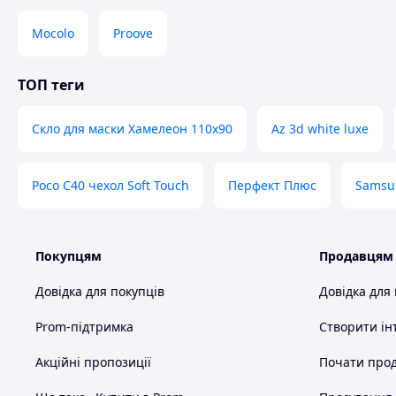
Mocolo
Proove
ТОП теги
Скло для маски Хамелеон 110x90
Az 3d white luxe
Poco C40 чехол Soft Touch
Перфект Плюс
Samsun
Покупцям
Продавцям
Довідка для покупців
Довідка для
Prom-підтримка
Створити ін
Акційні пропозиції
Почати прод