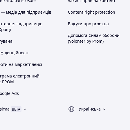
 каталозі ProSale
Захист прав на контент
 — медіа для підприємців
Content right protection
інтернет-підприємців
Відгуки про prom.ua
Кращі
Допомога Силам оборони
тувача
(Volonter by Prom)
нфіденційності
оти на маркетплейсі
ограма електронний
с PROM
oogle Ads
вітла
Українська
BETA