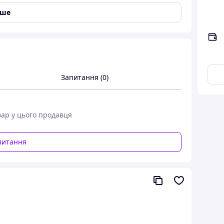
i
,
Motorola
,
Nokia
,
Lenovo
,
Prestigio
,
Samsung
,
LG
,
іше
sus
,
SmartTab
,
Xiaomi
,
GSmart
,
Meizu
,
Wiko
,
Asus
,
PO
,
Infinix
,
VIVO
,
TP-LINK
,
Oukitel
,
Cubot
,
Leagoo
,
efone
,
Sony Ericsson
,
Amazon
,
Teclast
,
Pixus
,
TCL
,
Запитання (0)
м зображенням — фото, логотипом, малюнком або
вар у цього продавця
питання