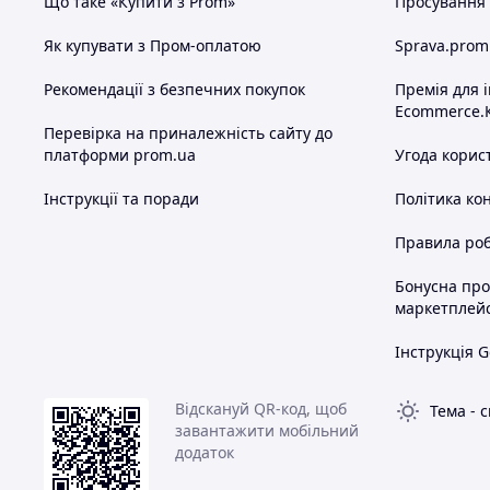
Що таке «Купити з Prom»
Просування в
Як купувати з Пром-оплатою
Sprava.prom
Рекомендації з безпечних покупок
Премія для 
Ecommerce.
Перевірка на приналежність сайту до
платформи prom.ua
Угода корис
Інструкції та поради
Політика ко
Правила роб
Бонусна пр
маркетплей
Інструкція G
Відскануй QR-код, щоб
Тема
-
с
завантажити мобільний
додаток