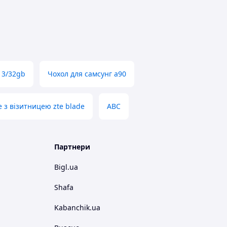
 3/32gb
Чохол для самсунг а90
e з візитницею zte blade
ABC
Партнери
Bigl.ua
Shafa
Kabanchik.ua