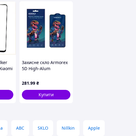
lker
Захисне скло Armorex
 Xiaomi
5D High-Alum
er
Antistatic iPhone XS
Max/ iPhone 11 Pro
281
.99
₴
Max Black D10-2026
Купити
ia
ABC
SKLO
Nillkin
Apple