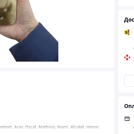
Дос
Опл
omtom
,
Acer
,
Oscal
,
Nothing
,
Nomi
,
Alcatel
,
Honor
,
homson
,
Google Pixel
,
BlackBerry
,
Dex
,
Umidigi
,