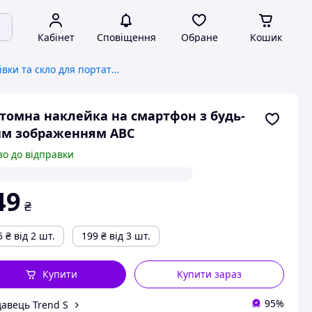
Кабінет
Сповіщення
Обране
Кошик
Захисні плівки та скло для портативних пристроїв
томна наклейка на смартфон з будь-
им зображенням ABC
во до відправки
49
₴
5
₴
від 2 шт.
199
₴
від 3 шт.
Купити
Купити зараз
95%
авець Trend S