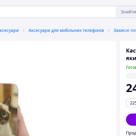
Знайти
аксесуари
Аксесуари для мобільних телефонів
Кас
як
Гото
2
22
Прод