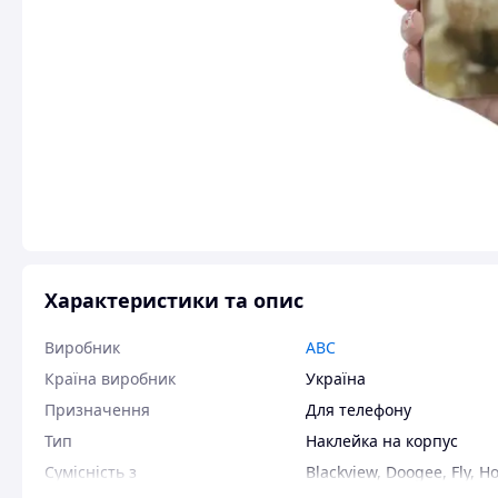
Характеристики та опис
Виробник
ABC
Країна виробник
Україна
Призначення
Для телефону
Тип
Наклейка на корпус
Сумісність з
Blackview
,
Doogee
,
Fly
,
H
Tecno
,
Microsoft Lumia
,
T