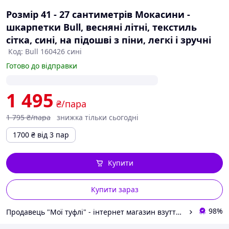
Розмір 41 - 27 сантиметрів Мокасини -
шкарпетки Bull, весняні літні, текстиль
сітка, сині, на підошві з піни, легкі і зручні
Код: Bull 160426 сині
Готово до відправки
1 495
₴/пара
1 795
₴/пара
знижка тільки сьогодні
1700
₴
від 3 пар
Купити
Купити зараз
98%
Продавець "Мої туфлі" - інтернет магазин взуття на всі випадки життя.