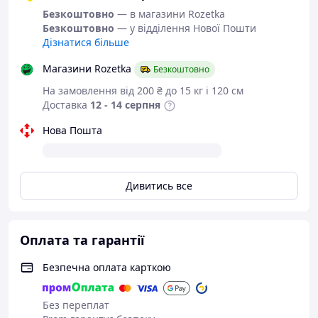
українського
Безкоштовно
— в магазини Rozetka
виробника
Безкоштовно
— у відділення Нової Пошти
Дізнатися більше
Мокасини з серії
Магазини Rozetka
Безкоштовно
"Bull".
На замовлення від 200 ₴ до 15 кг і 120 см
Доставка
12 - 14 серпня
Дуже легкі та зручні.
Нова Пошта
Взуття чудово підходять для занять
спортом, бігом і просто на кожен день,
Дивитись все
це ідеальне рішення для весняного –
літнього – осіннього періоду.
Перфорована сітка дозволить Вашим
Оплата та гарантії
ногам дихати навіть в саму спекотну
погоду.
Безпечна оплата карткою
Легка підошва з спіненої гуми робить
взуття практично невагомим - ноги в
ньому не втомляться навіть при
Без переплат
тривалій ходьбі. Підошва м'яка і гнучка з