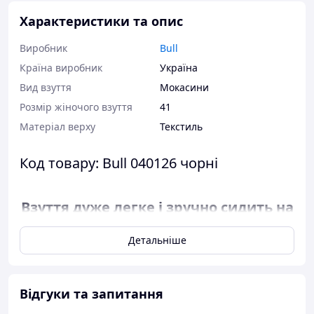
Характеристики та опис
Виробник
Bull
Країна виробник
Україна
Вид взуття
Мокасини
Розмір жіночого взуття
41
Матеріал верху
Текстиль
Код товару: Bull 040126 чорні
Взуття дуже легке і зручно сидить на
нозі.
Детальніше
Розміри в наявності: 41.
Відповідність розміру до
Відгуки та запитання