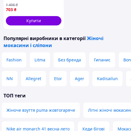
комфортної ходьби і
1 406
₴
стильного вигляду
703
₴
Купити
Популярні виробники
в категорії
Жіночі
мокасини і сліпони
Fashion
Litma
Без бренда
Гипанис
Bon
NN
Allegret
Etor
Ager
Kadisailun
ТОП теги
Жіноче взуття puma жовтогаряче
Літні жіночі мокасин
Nike air monarch 41 весна-лето
Кеди бігові
Мокаси