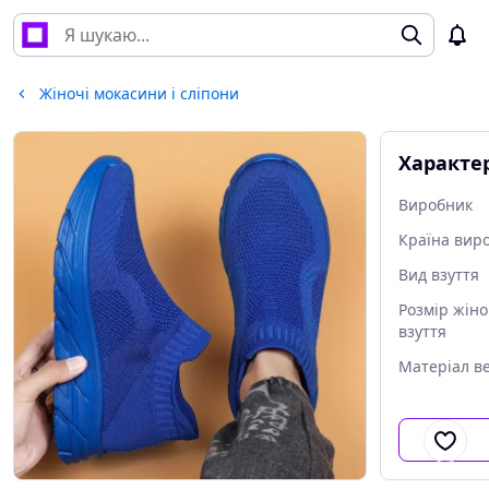
Жіночі мокасини і сліпони
Характе
Виробник
Країна вир
Вид взуття
Розмір жін
взуття
Матеріал в