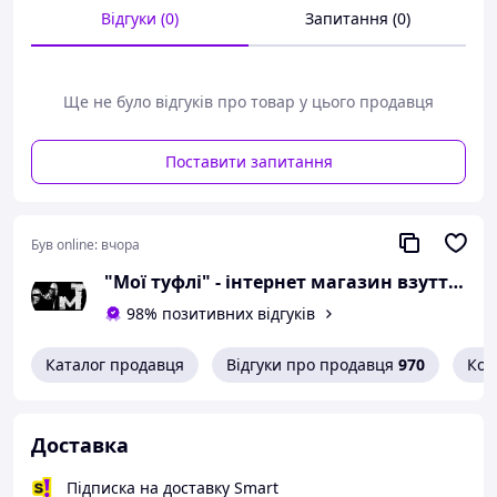
довжини устілки:
розмір 41 - 27 сантиметрів.
Відгуки (0)
Запитання (0)
Можлива похибка вимірювань +/- 2мм.
При оформленні замовлення
Ще не було відгуків про товар у цього продавця
необхідний розмір вказуйте в
коментарях.
Поставити запитання
Вам сподобалася модель
і Ви вирішили купити?
Був online:
вчора
Зателефонуйте 067-9272731 / 050-
"Мої туфлі" - інтернет магазин взуття на всі випадки життя.
9336271 і уточніть наявність
необхідного Вам розміру.
98% позитивних відгуків
Або задайте запитання на
Каталог продавця
Відгуки про продавця
970
Кон
simashkevichr@ukr.net
Всі товари магазину -->
Доставка
Якісне взуття від
Підписка на доставку Smart