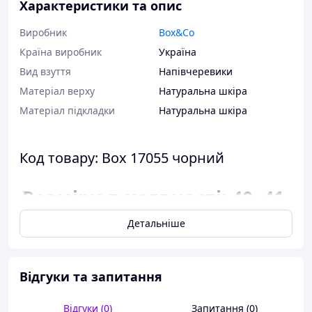
Характеристики та опис
Виробник
Box&Co
Країна виробник
Україна
Вид взуття
Напівчеревики
Матеріал верху
Натуральна шкіра
Матеріал підкладки
Натуральна шкіра
Код товару: Box 17055 чорний
Розміри в наявності: 40, 41,
43, 44, 45.
Детальніше
Відповідність розміру до
довжини стопи:
Відгуки та запитання
розмір 40 - 26,5
сантиметра;
Відгуки (0)
Запитання (0)