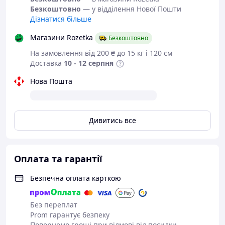
Безкоштовно
— у відділення Нової Пошти
Дізнатися більше
Демісезонні
Магазини Rozetka
Безкоштовно
напівчеревики з серії
На замовлення від 200 ₴ до 15 кг і 120 см
"Box&Co".
Доставка
10 - 12 серпня
Натуральна шкіра.
Нова Пошта
Цвет:
чорний.
Дивитись все
Матеріал верху:
натуральна шкіра.
Матеріал середини:
натуральна шкіра.
Матеріал підошви:
ТЕП-підошва —
підошва взуття, виготовлена з
Оплата та гарантії
термопластичної гуми, вирізняється
гарною гнучкістю та міцністю.
Безпечна оплата карткою
Класичні демісезонні напівчеревики,
Без переплат
якісні та стильні, витримані у найкращих
Prom гарантує безпеку
традиціях світових колекцій
Повернемо гроші при відмові від посилки