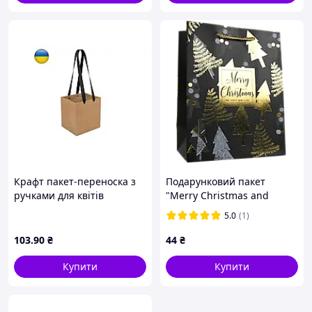
Крафт пакет-переноска з
Подарунковий пакет
ручками для квітів
"Merry Christmas and
30х30х30 см. Друк на
Happy New Year: ялинки"
5.0
(1)
пакетах за запитом.
32х26х12 см
Подарункові пакети для
103
.90
₴
44
₴
букетів із логотипом
Купити
Купити