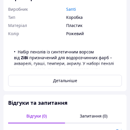
Виробник
Santi
Тип
Коробка
Матеріал
Пластик
Колір
Рожевий
Набір пензлів із синтетичним ворсом
від
ZiBi
призначений для водорозчинних фарб –
акварелі, гуаші, темпери, акрилу. У наборі пензлі
різних розмірів, які зможуть задовольнити
потреби Вашої дитини для шкільних занять та
Детальніше
гуртків. Еластичний пружний ворс дуже добре
тримає форму та дозволяє малювати чіткі лінії.
3 шт. у наборі
Кругла форма пучка
Відгуки та запитання
Номери 1, 3, 5
Синтетичний ворс - найдовговічніший -
Відгуки (0)
Запитання (0)
стійкий до дії різних хімічних речовин
Дерев'яна ручка, пофарбована зеленою