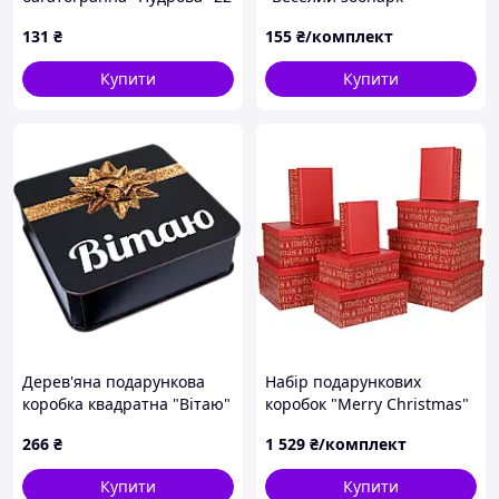
см
32х26х10 см, мікс 4 шт
131
₴
155
₴/комплект
Купити
Купити
Дерев'яна подарункова
Набір подарункових
коробка квадратна "Вітаю"
коробок "Merry Christmas"
чорна 27 см
10 шт
266
₴
1 529
₴/комплект
Купити
Купити