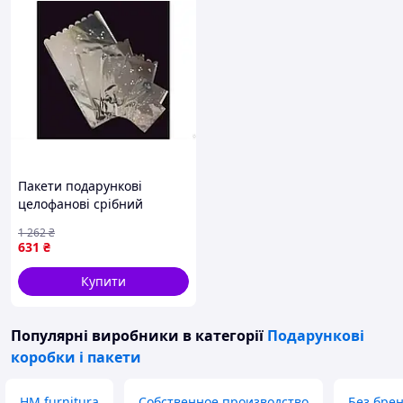
Пакети подарункові
целофанові срібний
металік для пакування
1 262
₴
подарунків 50 штук
631
₴
Купити
Популярні виробники
в категорії
Подарункові
коробки і пакети
HM furnitura
Собственное производство
Без бре