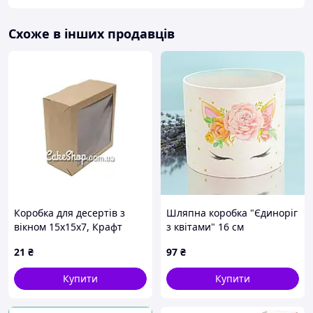
Схоже в інших продавців
Коробка для десертів з
Шляпна коробка "Єдиноріг
вікном 15х15х7, Крафт
з квітами" 16 см
21
₴
97
₴
Купити
Купити