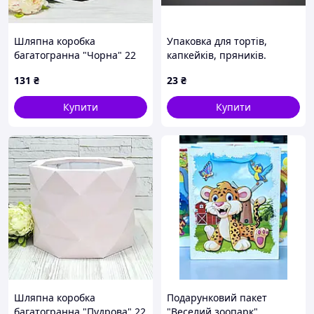
Шляпна коробка
Упаковка для тортів,
багатогранна "Чорна" 22
капкейків, пряників.
см
Крафтовий колір.
131
₴
23
₴
20х15x4см
Купити
Купити
Шляпна коробка
Подарунковий пакет
багатогранна "Пудрова" 22
"Веселий зоопарк"