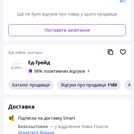
емаллю
Всі
Безшовна алюмінієва обойма - надійно фіксує
пучок та запобігає випаданню ворсу
Ще не було відгуків про товар у цього продавця
Упаковка: індивідуальний прозорий
пластиковий блістер з європідвісом та картонною
підкладкою
Поставити запитання
Був online:
сьогодні
Ед-Трейд
98% позитивних відгуків
Каталог продавця
Відгуки про продавця
1189
Ко
Доставка
Підписка на доставку Smart
Безкоштовно
— у відділення Нової Пошти
Дізнатися більше