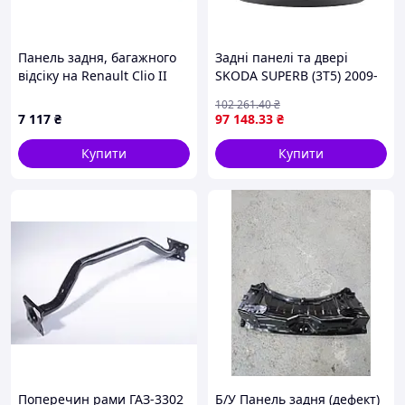
Панель задня, багажного
Заднi панелi та дверi
відсіку на Renault Clio II
SKODA SUPERB (3T5) 2009-
2015 г.
102 261
.40
₴
7 117
₴
97 148
.33
₴
Купити
Купити
Поперечин рами ГАЗ-3302
Б/У Панель задня (дефект)