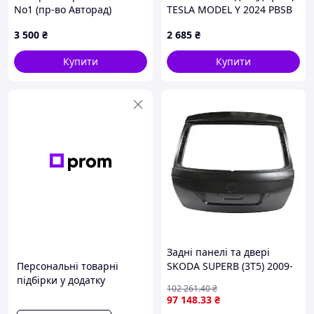
No1 (пр-во Авторад)
TESLA MODEL Y 2024 PBSB
148774400C
3 500
₴
2 685
₴
Купити
Купити
Заднi панелi та дверi
Персональні товарні
SKODA SUPERB (3T5) 2009-
підбірки у додатку
2015 г.
102 261
.40
₴
97 148
.33
₴