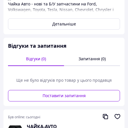
Чайка Авто - нові та Б/У запчастини на Ford,
Volkswagen, Toyota, Tesla, Nissan, Chevrolet, Chrysler і
т.д.
Детальніше
Для оформлення замовлення дзвоніть з 9:00 до 20:00.
ГАРАНТІЯ на перевірку до 14 днів.
Ми працюємо з Пн-Сб
Відгуки та запитання
"
Відгуки (0)
Запитання (0)
Ще не було відгуків про товар у цього продавця
Поставити запитання
Був online:
сьогодні
ЧАЙКА-AVTO