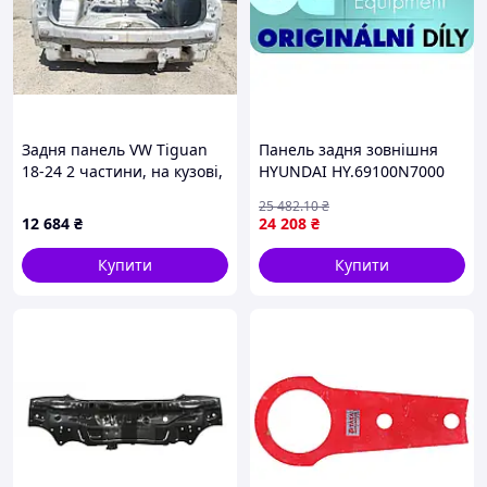
Задня панель VW Tiguan
Панель задня зовнішня
18-24 2 частини, на кузові,
HYUNDAI HY.69100N7000
білий LB9Z 5NL813301
25 482
.10
₴
12 684
₴
24 208
₴
Купити
Купити