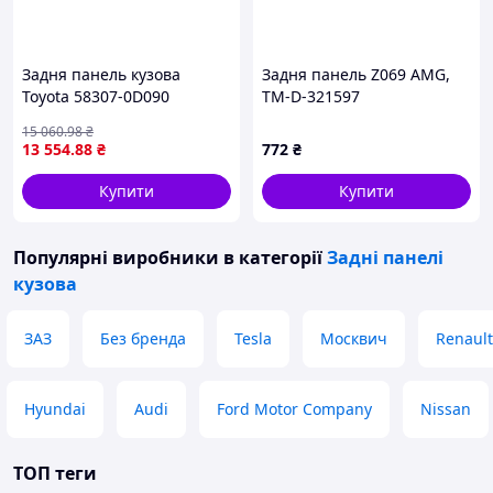
Задня панель кузова
Задня панель Z069 AMG,
Toyota 58307-0D090
TM-D-321597
15 060
.98
₴
13 554
.88
₴
772
₴
Купити
Купити
Популярні виробники
в категорії
Задні панелі
кузова
ЗАЗ
Без бренда
Tesla
Москвич
Renault
Hyundai
Audi
Ford Motor Company
Nissan
ТОП теги