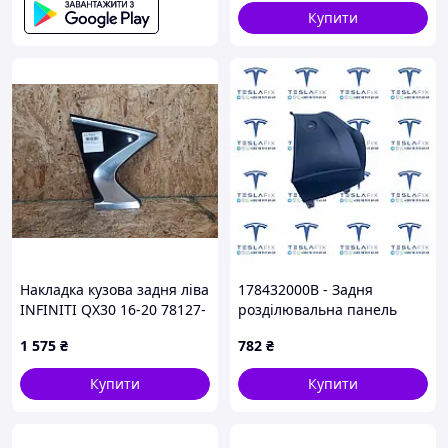
Купити
Накладка кузова задня ліва
178432000B - Задня
INFINITI QX30 16-20 78127-
розділювальна панель
5DA0A
(2023+) права RH Tesla
1 575
₴
782
₴
Model 3
Купити
Купити