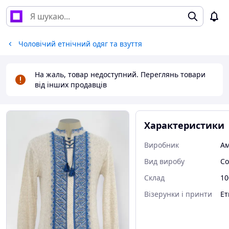
Чоловічий етнічний одяг та взуття
На жаль, товар недоступний. Переглянь товари
від інших продавців
Характеристики
Виробник
Ам
Вид виробу
Со
Склад
10
Візерунки і принти
Ет