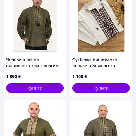
Чоловіча лляна
Футболка вишиванка
вишиванка хакі з довгим
чоловіча Бойківська
рукавом 52р 861390ECT6
1 390
₴
1 100
₴
Купити
Купити