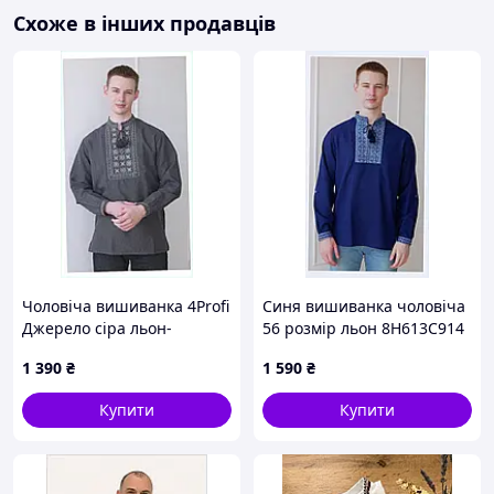
Схоже в інших продавців
Дані
вишиванки
є ексклюзивним товаром для
продажу, так як не виробляються масово по всій
Україні. Наші вишиванки продаються
від виробника
.
Тому торгівля відбувається як
оптом
, так і
роздріб
.
Вишиваночки продаються в деяких районах Карпат.
Користуються популярністю на Сорочинському
ярмарку.
Чоловіча вишиванка 4Profi
Синя вишиванка чоловіча
Джерело сіра льон-
56 розмір льон 8H613C914
габардин, HA86139E01
1 390
₴
1 590
₴
Купити
Купити