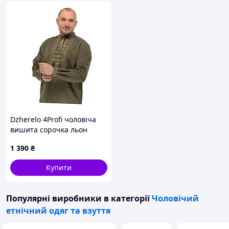
Dzherelo 4Profi чоловіча
вишита сорочка льон
колір хакі 8MX613904
1 390
₴
Купити
Популярні виробники
в категорії
Чоловічий
етнічний одяг та взуття