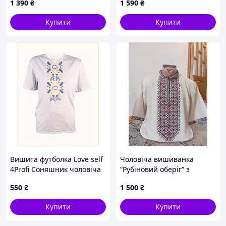
1 390
₴
1 590
₴
HA8613901T
Купити
Купити
Вишита футболка Love self
Чоловіча вишиванка
4Profi Соняшник чоловіча
“Рубіновий оберіг” з
біла, A86622C38
коротким рукавом
550
₴
1 500
₴
Купити
Купити