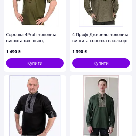
Сорочка 4Profi чоловіча
4 Профі Джерело чоловіча
вишита хакі льон,
вишита сорочка в кольорі
M8K613885A
хакі 861X390K5
1 490
₴
1 390
₴
Купити
Купити