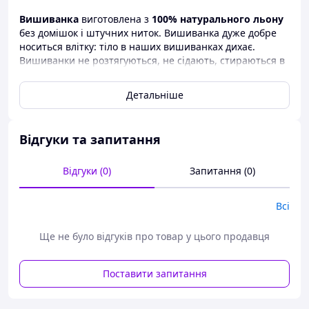
Вишиванка
виготовлена з
100%
натурального льону
без домішок і штучних ниток. Вишиванка дуже добре
носиться влітку: тіло в наших вишиванках дихає.
Вишиванки не розтягуються, не сідають, стираються в
автоматі. Носіння натуральних виробів не викликає
алергії.
Детальніше
Данные
вышиванки
являются эксклюзивным товаром
для продажи, так как не производятся массово по всей
Украине. Наши вышивки продаются
от
Відгуки та запитання
производителя
. Поэтому торговля происходит как
оптом
, так и в
розницу
. Вишиваночки продаются в
Відгуки (0)
Запитання (0)
некоторых районах Карпат. Пользуются популярностью
на Сорочинской ярмарке.
Всі
Вишиванка
виготовлена ​​з
100% натурального льону
Ще не було відгуків про товар у цього продавця
без жодних домішок і штучних ниток. Вишиванка дуже
добре носиться влітку: тіло в наших вишиванках дихає.
Поставити запитання
Вишиванки не розтягуються, не сідають, перуться в
автоматі. Носіння натуральних виробів не викликає
алергії.