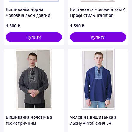
Вишиванка чорна
Вишиванка чоловіча хакі 4
чоловіча льон довгий
Профі стиль Tradition
рукав 52 861M3924P
86K13B920
1 590
₴
1 590
₴
Купити
Купити
Вишиванка чоловіча з
Чоловіча вишиванка з
геометричним
льону 4Profi синя 54
орнаментом сіра 4Профі,
розмір, 861H391C3