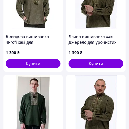
Брендова вишиванка
Лляна вишиванка хакі
4Profi хакі для
Джерело для урочистих
патріотичного образу,
подій X8613903B
1 390
₴
1 390
₴
86C13905M
Купити
Купити