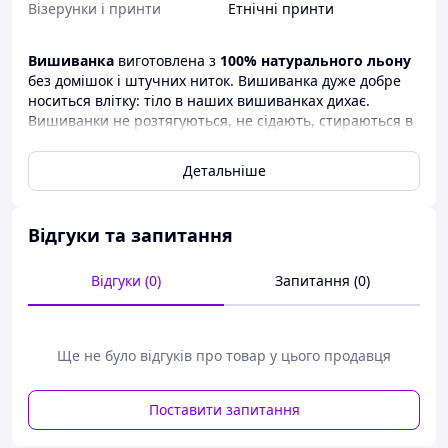
Візерунки і принти
Етнічні принти
Вишиванка
виготовлена з
100%
натурального льону
без домішок і штучних ниток. Вишиванка дуже добре
носиться влітку: тіло в наших вишиванках дихає.
Вишиванки не розтягуються, не сідають, стираються в
автоматі. Носіння натуральних виробів не викликає
алергії.
Детальніше
Данные
вышиванки
являются эксклюзивным товаром
для продажи, так как не производятся массово по всей
Украине. Наши вышивки продаются
от
Відгуки та запитання
производителя
. Поэтому торговля происходит как
оптом
, так и в
розницу
. Вишиваночки продаются в
Відгуки (0)
Запитання (0)
некоторых районах Карпат. Пользуются популярностью
на Сорочинской ярмарке.
Ще не було відгуків про товар у цього продавця
Вишиванка
виготовлена ​​з
100% натурального льону
без жодних домішок і штучних ниток. Вишиванка дуже
Поставити запитання
добре носиться влітку: тіло в наших вишиванках дихає.
Вишиванки не розтягуються, не сідають, перуться в