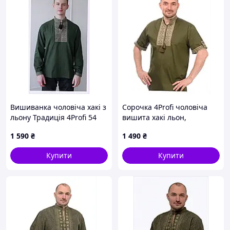
Вишиванка чоловіча хакі з
Сорочка 4Profi чоловіча
льону Традиція 4Profi 54
вишита хакі льон,
8E6139E19P
M8K613885A
1 590
₴
1 490
₴
Купити
Купити