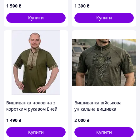
8613X919M
тону, 861AH389K8
1 590
₴
1 390
₴
Купити
Купити
Вишиванка чоловіча з
Вишиванка військова
коротким рукавом Еней
унікальна вишивка
хакі 4Profi 46 K86138P85
1 490
₴
2 000
₴
Купити
Купити