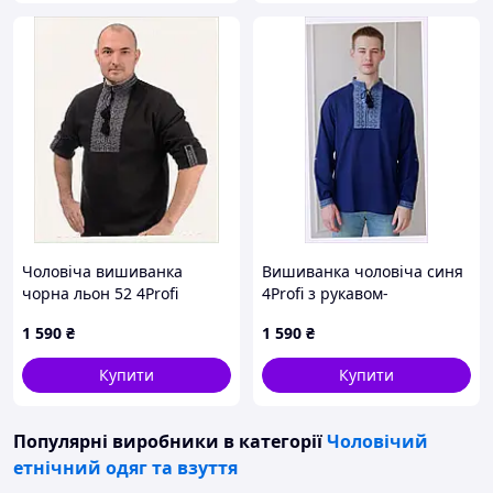
Чоловіча вишиванка
Вишиванка чоловіча синя
чорна льон 52 4Profi
4Profi з рукавом-
Традиція, 8M6P13924T
трансформером,
1 590
₴
1 590
₴
8P613X911
Купити
Купити
Популярні виробники
в категорії
Чоловічий
етнічний одяг та взуття