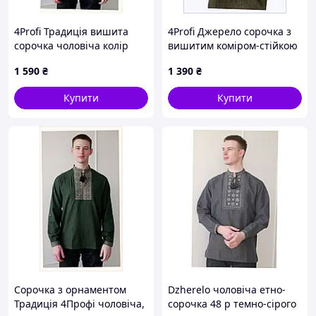
4Profi Традиція вишита
4Profi Джерело сорочка з
сорочка чоловіча колір
вишитим коміром-стійкою
хакі 46, A8613X9K15
хакі 48, 8EBA613904
1 590
₴
1 390
₴
Купити
Купити
Сорочка з орнаментом
Dzherelo чоловіча етно-
Традиція 4Профі чоловіча,
сорочка 48 р темно-сірого