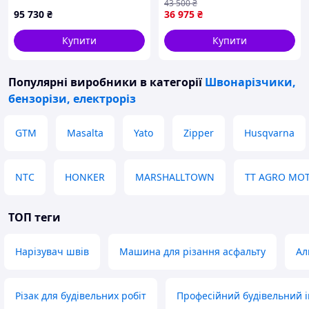
43 500
₴
YT-05856
95 730
₴
36 975
₴
Купити
Купити
Популярні виробники
в категорії
Швонарізчики,
бензорізи, електроріз
GTM
Masalta
Yato
Zipper
Husqvarna
NTC
HONKER
MARSHALLTOWN
TT AGRO MO
ТОП теги
Нарізувач швів
Машина для різання асфальту
Ал
Різак для будівельних робіт
Професійний будівельний 