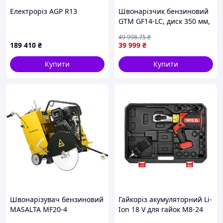
Електроріз AGP R13
Швонарізчик бензиновий
GTM GF14-LC, диск 350 мм,
глибина різу 110 мм, 6,5 к.
49 998
.75
₴
с.
189 410
₴
39 999
₴
Купити
Купити
Швонарізувач бензиновий
Гайкоріз акумуляторний Li-
MASALTA MF20-4
Ion 18 V для гайок М8-24
мм (без акумулятора) Yato