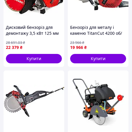
Дисковий бензоріз для
Бензоріз для металу і
демонтажу 3,5 кВт 125 мм
каменю TitanCut 4200 об/
Vitals Master BG 7435wt
хв 4,5 к.с. 3,0 кВт ручний
28 691
.03
₴
23 966
₴
будівельний бензоріз для
бетоноріз на бензині
22 379
₴
19 966
₴
дорожніх робіт
нарізчик ручний
бензиновий
Купити
Купити