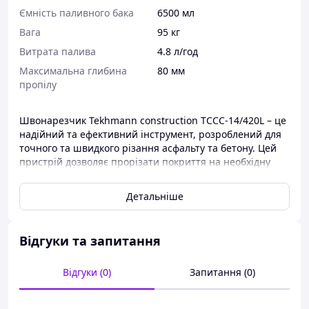
Ємність паливного бака
6500 мл
Вага
95 кг
Витрата палива
4.8 л/год
Максимальна глибина
80 мм
пропілу
Швонарезчик Tekhmann construction TCCC-14/420L – це
надійний та ефективний інструмент, розроблений для
точного та швидкого різання асфальту та бетону. Цей
пристрій дозволяє прорізати покриття на необхідну
глибину, що робить його незамінним для широкого
спектру будівельних та дорожніх робіт. Завдяки своїй
Детальніше
економічній ефективності та відповідності технічним
вимогам, він є оптимальним рішенням для великих
обсягів завдань з монтажу та демонтажу. Як
Відгуки та запитання
бензиновий швонарізувач, він ідеально підходить для
автономної роботи на об'єктах без доступу до
електромережі, забезпечуючи високу продуктивність
Відгуки (0)
Запитання (0)
при нарізанні швів у бетоні та асфальті.
Основою швонарізувача є потужний одноциліндровий