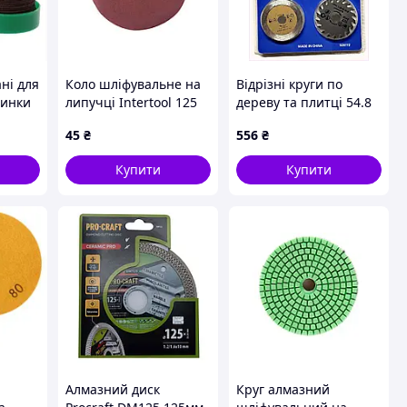
ні для
Коло шліфувальне на
Відрізні круги по
шинки
липучці Intertool 125
дереву та плитці 54.8
мм Р320 щільність E
мм з тримачем,
45
₴
556
₴
(10 шт.) (BT-0567)
K83192E03
Купити
Купити
Алмазний диск
Круг алмазний