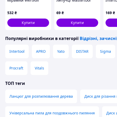
кераміки Wertvoll
липучці Mastertool
Intert
125мм Universal
180мм x Р240 x 8
плитка
Ceramics (DM-0125)
отворів (5шт) (08-1824-
532
₴
69
₴
169
₴
H)
Купити
Купити
Популярні виробники
в категорії
Відрізні, зачисн
Intertool
APRO
Yato
DISTAR
Sigma
Procraft
Vitals
ТОП теги
Ланцюг для розпилювання дерева
Диск для різання
Універсальна пила для поздовжнього пиляння
Диск 