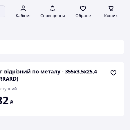
Кабінет
Сповіщення
Обране
Кошик
г відрізний по металу - 355х3,5х25,4
RRARD)
ступний
82
₴