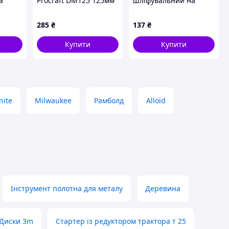
а
Procraft DM125 125мм
шліфувальний на
 зерно
22,23мм 1.6 мм
липучці Apro 100мм x
P800 (812168)
285
₴
137
₴
Купити
Купити
nite
Milwaukee
Рамболд
Alloid
Інструмент полотна для металу
Деревина
Диски 3m
Стартер із редуктором трактора т 25