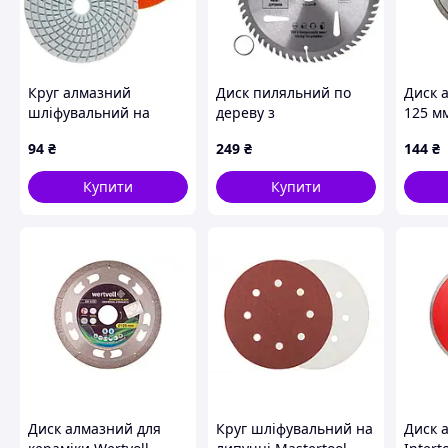
Круг алмазний
Диск пиляльний по
Диск 
шліфувальний на
дереву з
125 мм
липучці 100 мм, зерно
твердосплавними
125)
94
₴
249
₴
144
₴
180, Alloid
напайками
(00000061780)
180х25,4/22,2мм, 60
Купити
Купити
зубів Alloid
(00000060942)
Диск алмазний для
Круг шліфувальний на
Диск 