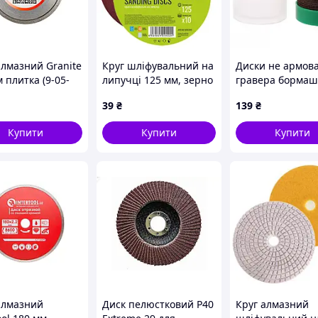
алмазний Granite
Круг шліфувальний на
Диски не армова
 плитка (9-05-
липучці 125 мм, зерно
гравера борма
220 (10 шт.) Alloid
Dremel S-Body
39
₴
139
₴
Technology
Купити
Купити
Купити
алмазний
Диск пелюстковий P40
Круг алмазний