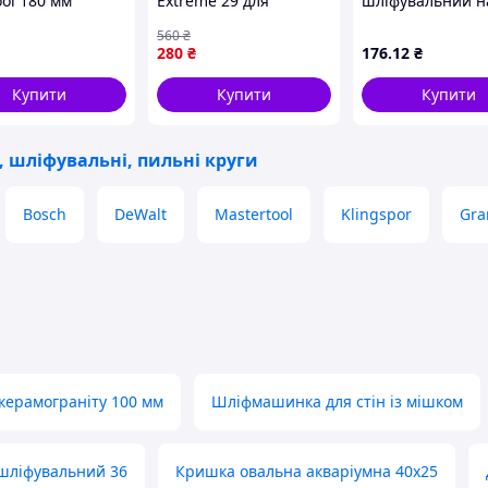
ool 180 мм
Extreme 29 для
шліфувальний н
 Pro (CT-3009)
шліфування металла и
липучці 125 мм,
560
₴
дерева с оксидом
80, Alloid
280
₴
176
.12
₴
алюминия
(00000052598)
Купити
Купити
Купити
і, шліфувальні, пильні круги
Bosch
DeWalt
Mastertool
Klingspor
Gra
 керамограніту 100 мм
Шліфмашинка для стін із мішком
шліфувальний 36
Кришка овальна акваріумна 40х25