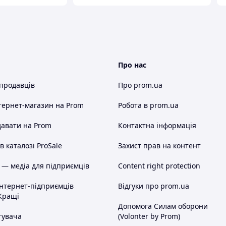
Про нас
 продавців
Про prom.ua
тернет-магазин
на Prom
Робота в prom.ua
авати на Prom
Контактна інформація
 каталозі ProSale
Захист прав на контент
 — медіа для підприємців
Content right protection
інтернет-підприємців
Відгуки про prom.ua
Кращі
Допомога Силам оборони
тувача
(Volonter by Prom)