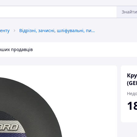
Знайти
енту
Відрізні, зачисні, шліфувальні, пильні круги
інших продавців
Кру
(GE
Недо
1