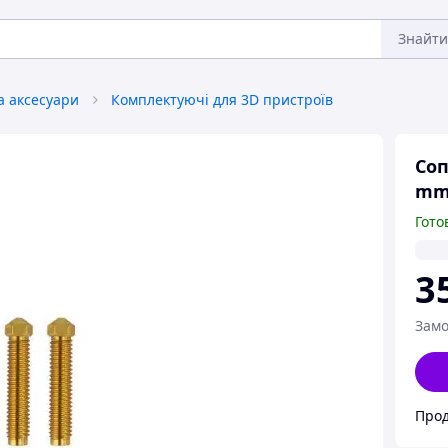
Знайти
а аксесуари
Комплектуючі для 3D пристроїв
Соп
m
Гото
3
Замо
Про