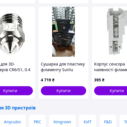
 для 3D-
Сушарка для пластику
Корпус cенсора
рів CR6/S1, 0.4
філаменту Sunlu
наявності філам
аль - 2 шт. Код/
FilaDryer S2, 3Д, з
для 3D принтер
4 719
₴
395
₴
ул BO1827
вентилятором
Bambu Lab A1 Se
(оригінал, FAC05
Купити
Купити
Купити
я 3D пристроїв
Anycubic
PRC
Kingroon
КИТ
F&D
T