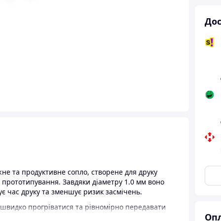
Дос
не та продуктивне сопло, створене для друку
о прототипування. Завдяки діаметру 1.0 мм воно
є час друку та зменшує ризик засмічень.
у швидко прогріватися та рівномірно передавати
Опл
плавлення та надійний результат навіть при