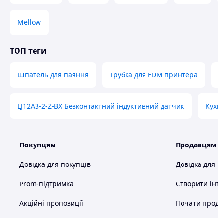
Mellow
ТОП теги
Шпатель для паяння
Трубка для FDM принтера
LJ12A3-2-Z-BX Безконтактний індуктивний датчик
Кух
Покупцям
Продавцям
Довідка для покупців
Довідка для
Prom-підтримка
Створити ін
Акційні пропозиції
Почати прод