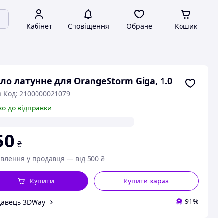
Кабінет
Сповіщення
Обране
Кошик
ло латунне для OrangeStorm Giga, 1.0
m
Код: 2100000021079
во до відправки
50
₴
влення у продавця — від 500 ₴
Купити
Купити зараз
91%
давець 3DWay