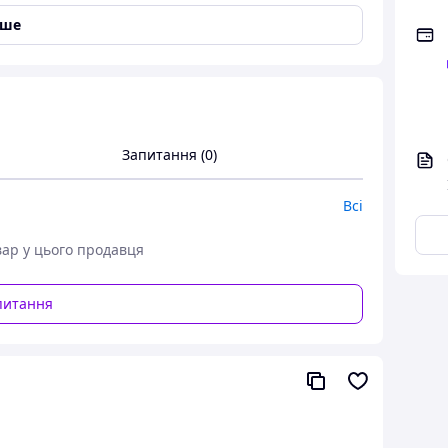
іше
Запитання (0)
 матеріали
Всі
сть, надшвидкий друк, мінімум засмічень
вар у цього продавця
грів
питання
 температурах
 матеріалів