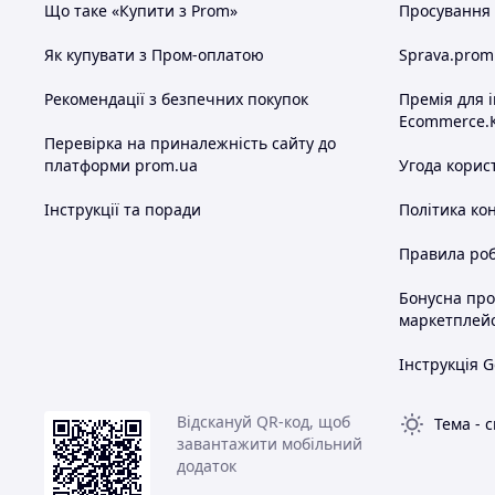
Що таке «Купити з Prom»
Просування в
Як купувати з Пром-оплатою
Sprava.prom
Рекомендації з безпечних покупок
Премія для 
Ecommerce.
Перевірка на приналежність сайту до
платформи prom.ua
Угода корис
Інструкції та поради
Політика ко
Правила роб
Бонусна пр
маркетплей
Інструкція G
Відскануй QR-код, щоб
Тема
-
с
завантажити мобільний
додаток