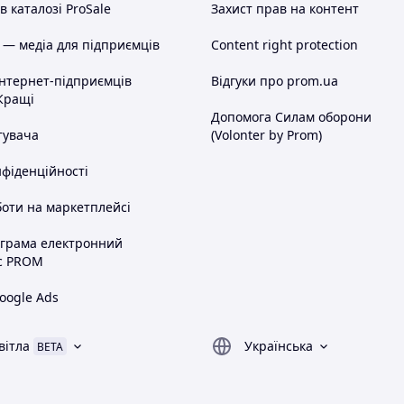
 каталозі ProSale
Захист прав на контент
 — медіа для підприємців
Content right protection
інтернет-підприємців
Відгуки про prom.ua
Кращі
Допомога Силам оборони
тувача
(Volonter by Prom)
нфіденційності
оти на маркетплейсі
ограма електронний
с PROM
oogle Ads
вітла
Українська
BETA