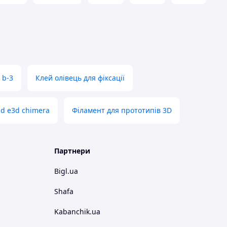
 b-3
Клей олівець для фіксації
d e3d chimera
Філамент для прототипів 3D
Партнери
Bigl.ua
Shafa
Kabanchik.ua