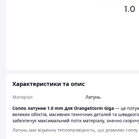
Характеристики та опис
Матеріал
Латунь
Сопло латунне 1.0 mm для OrangeStorm Giga
— це потуж
великих об’єктів, масивних технічних деталей та швидког
забезпечує максимальний потік матеріалу, значно скорочу
Латунь має відмінну теплопровідність, що дозволяє сопл
тепло філаменту. Це гарантує стабільну екструзію, чисте 