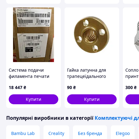
Система подачи
Гайка латунна для
Сопло
филамента печати
трапецеїдального
принте
Bambu Lab AMS H2D
гвинта М8 3D-
мм, ст
18 447
₴
90
₴
300
₴
X1 P1
принтера
Артик
Купити
Купити
Популярні виробники
в категорії
Комплектуючі дл
Bambu Lab
Creality
Без бренда
Elegoo