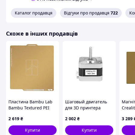
Каталог продавця
Відгуки про продавця
722
Ко
Схоже в інших продавців
Пластина Bambu Lab
Шаговый двигатель
Магніт
Bambu Textured PEI
для 3D принтера
Creali
Plate Gold для 3D-
Ender-5 Max Z Creality
235*2
2 619
₴
2 002
₴
3 289
принтера X1/P1/A1
для e
(FAP007)
Купити
Купити