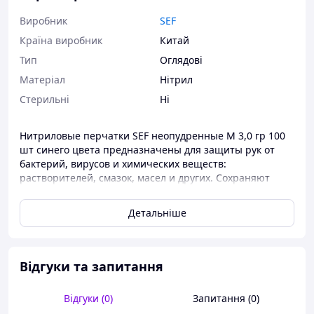
Виробник
SEF
Країна виробник
Китай
Тип
Оглядові
Матеріал
Нітрил
Стерильні
Ні
Нитриловые перчатки SEF неопудренные М 3,0 гр 100
шт синего цвета предназначены для защиты рук от
бактерий, вирусов и химических веществ:
растворителей, смазок, масел и других. Сохраняют
чувствительность и обеспечивают комфорт при
работе, что значительно снижает нагрузку на кисти
Детальніше
при длительной работе.
SEF неопудренные перчатки нитриловые синие
изготовлены из гипоаллергенного синтетического
Відгуки та запитання
материала, поэтому могут стать альтернативой для
людей, чувствительных к латексу. Микрорельеф на
кончиках пальцев обеспечивает надежный захват
Відгуки (0)
Запитання (0)
инструментов и повышает свободу движений.