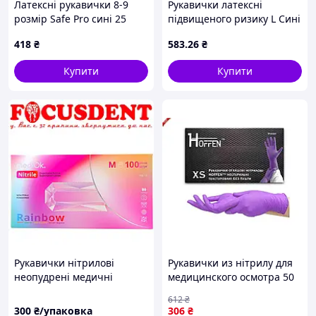
Латексні рукавички 8-9
Рукавички латексні
розмір Safe Pro сині 25
підвищеного ризику L Сині
пар/уп 61547H6MM2
(25 пар) ТМ MEDICOM
418
₴
583
.26
₴
Купити
Купити
Рукавички нітрилові
Рукавички из нітрилу для
неопудрені медичні
медицинского осмотра 50
MediOk Rainbow мікс 5
пар XS фиолетового цвета
612
₴
кольорів M 100 шт
без пудры и текстуры от
300
₴/упаковка
306
₴