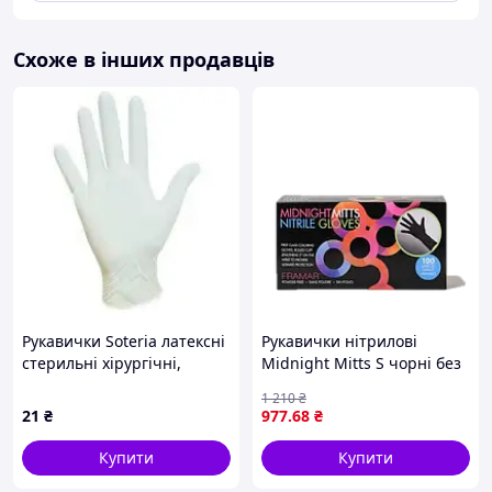
Схоже в інших продавців
Рукавички Soteria латексні
Рукавички нітрилові
стерильні хірургічні,
Midnight Mitts S чорні без
припудрені, 1 пара для
пудри 100 шт (950896)
1 210
₴
медичних і ветеринарних
21
₴
977
.68
₴
операцій, захист рук від
Купити
Купити