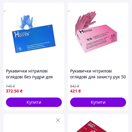
Рукавички нітрилові
Рукавички нітрилові
оглядові без пудри для
оглядові для захисту рук 50
захисту рук від бактерій та
пар рожеві без пудри
745
₴
842
₴
хімічних засобів 50пар S
текстуровані
372
.50
₴
421
₴
Блакитні
Купити
Купити