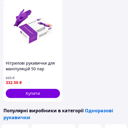
Нітрилові рукавички для
маніпуляцій 50 пар
фіолетові без пудри
665
₴
нестерильні текстуровані
332
.50
₴
Купити
Популярні виробники
в категорії
Одноразові
рукавички