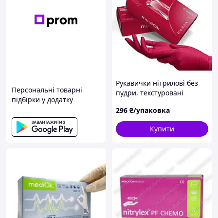
Рукавички нітрилові без
Персональні товарні
пудри, текстуровані
підбірки у додатку
MediOk Ruby (50 пар) р. L,
296
₴/упаковка
бордові, 3.8 гр Медіок
Купити