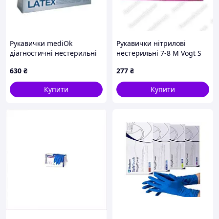
Рукавички mediOk
Рукавички нітрилові
діагностичні нестерильні
нестерильні 7-8 М Vogt S
латексні неопудрені
630
₴
277
₴
одноразові розмір XL 50
пар/пач 219114234XL - 2
Купити
Купити
шт.