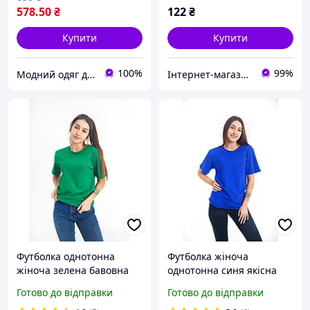
578
.50
₴
122
₴
Купити
Купити
100%
99%
Модний одяг для мене і крихітки
Інтернет-магазин "ТАУТОРГ"
Футболка однотонна
Футболка жіноча
жіноча зелена бавовна
однотонна синя якісна
100% щільність 160 г на
бавовна 100%, футболка
Готово до відправки
Готово до відправки
кв.м., футболка зелена
вільного крою унісекс s m