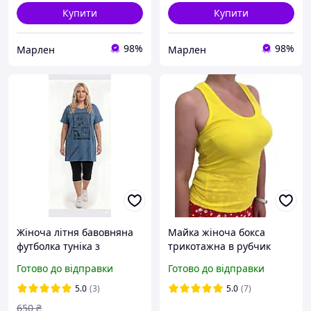
Купити
Купити
98%
98%
Марлен
Марлен
Жіноча літня бавовняна
Майка жіноча бокса
футболка туніка з
трикотажна в рубчик
кишенями великі розміри
Breeze
Готово до відправки
Готово до відправки
58 60 62 64
5.0
(3)
5.0
(7)
650
₴