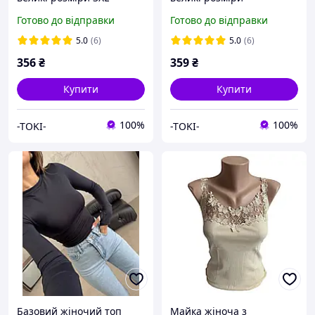
4XLТуреччина 100%
Туреччина бавовна
Готово до відправки
Готово до відправки
бавовна
5.0
(6)
5.0
(6)
356
₴
359
₴
Купити
Купити
100%
100%
-TOKI-
-TOKI-
Базовий жіночий топ
Майка жіноча з