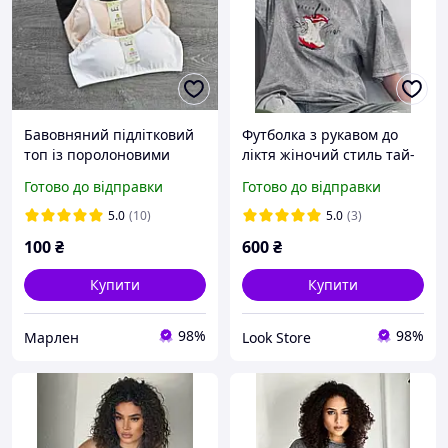
Бавовняний підлітковий
Футболка з рукавом до
топ із поролоновими
ліктя жіночий стиль тай-
вкладками. Зручний
дай накат напис оверсайз
Готово до відправки
Готово до відправки
підлітковий топік
модне міське літо
5.0
(10)
5.0
(3)
100
₴
600
₴
Купити
Купити
98%
98%
Марлен
Look Store