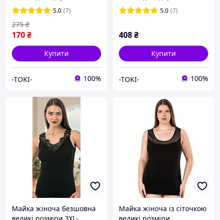
5.0
(7)
5.0
(7)
275
₴
170
₴
408
₴
Купити
Купити
100%
100%
-TOKI-
-TOKI-
Майка жіноча безшовна
Майка жіноча із сіточкою
великі розміри 3XL-
великі розміри