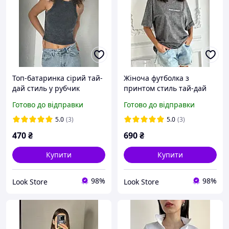
Топ-батаринка сірий тай-
Жіноча футболка з
дай стиль у рубчик
принтом стиль тай-дай
укорочений молодіжний
варенка оверсайз
Готово до відправки
Готово до відправки
модний чудової якості
фабрична чудової якості
5.0
(3)
5.0
(3)
470
₴
690
₴
Купити
Купити
98%
98%
Look Store
Look Store