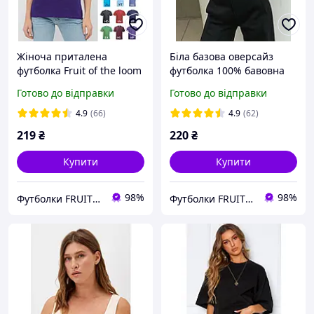
Жіноча приталена
Біла базова оверсайз
футболка Fruit of the loom
футболка 100% бавовна
Valueweght Ladies 100%
fruit of the loom
Готово до відправки
Готово до відправки
бавовна однотонна lady
Valueweight унісекс
fit
4.9
(66)
4.9
(62)
219
₴
220
₴
Купити
Купити
98%
98%
Футболки FRUIT 👕
Футболки FRUIT 👕