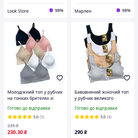
98%
98%
Look Store
Марлен
Молодіжний топ у рубчик
Бавовняний жіночий топ
на тонких бретелях зі
у рубчик великого
вставними вкладками S-M
розміру зі знімними
Готово до відправки
Готово до відправки
L-XL OUNO. Зручний топ.
вкладками на широких
бретелях 4 XL. 5 XL. 6 XL
5.0
(5)
5.0
(8)
235
₴
230
.30
₴
290
₴