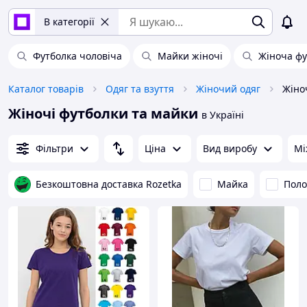
В категорії
Футболка чоловіча
Майки жіночі
Жіноча фу
Каталог товарів
Одяг та взуття
Жіночий одяг
Жіно
Жіночі футболки та майки
в Україні
Фільтри
Ціна
Вид виробу
Мі
Безкоштовна доставка Rozetka
Майка
Поло