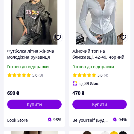
Футболка літня жіноча
Жіночий топ на
молодіжна рукавиця
блискавці, 42-46, чорний,
стиль тай-дай оверсайз
білий, міцний
Готово до відправки
Готово до відправки
жіноча модна
мікродайвінг.
5.0
(3)
5.0
(4)
39
від
₴
/міс
690
₴
470
₴
Купити
Купити
98%
94%
Look Store
Be yourself (Будь собою)