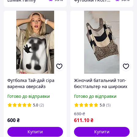
Футболка Тай-дай сіра
Жіночий батальний топ-
варенка оверсайз
бюстгальтер на широких
подовжена жіноча
бретелях зі щільної
Готово до відправки
Готово до відправки
мікрофібри Д . Annajolly
5.0
(2)
5.0
(5)
630
₴
600
₴
611
.10
₴
Купити
Купити