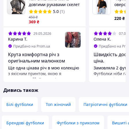
довгими рукавами скелет
оверса
чорний
бавовна
5.0
(1)
Valuew
450
₴
220
₴
369
₴
29.05.2026
07.06
Карина Т.
Олена К.
Придбано на Prom.ua
Придбано на Pro
Крута комфортна річ з
Швидкість дост
оригінальним малюнком
ціна.
Ще одна цікава річ в мою колекцію
Замовляла 2 футбо
з якісним принтом, якою я
Футболки ніби гар
задоволена 😈. Топ комфортно
прання, під час 
носити, він приємний на дотик, а
білій футболці ви
Дивись також
наживо виглядає так само, як і на
помітні плями, я
фото в описі. Його легко можна
вивести. Напевно
стилізувати та комбінувати з різним
довго на складі л
Білі футболки
Топ жіночий
Патріотичні футболки
одягом й аксесуарами (чокерами та
масло з машини п
підвісками). Топ підійде на кожен
протекло, або сл
день чи особливі свята, наприклад,
щось накоїла. До
Брендові футболки
Футболки з приколом
Вишиті 
– Геловін 🎃. Особисто мені
малюнок на цьом