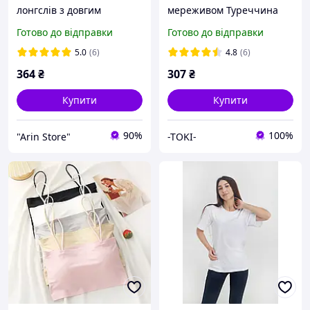
лонгслів з довгим
мереживом Туреччина
руковом
100% бавовна
Готово до відправки
Готово до відправки
5.0
(6)
4.8
(6)
364
₴
307
₴
Купити
Купити
90%
100%
"Arin Store"
-TOKI-