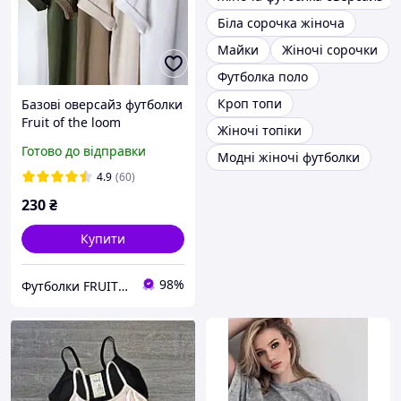
Біла сорочка жіноча
Майки
Жіночі сорочки
Футболка поло
Кроп топи
Базові оверсайз футболки
Fruit of the loom
Жіночі топіки
Valueweight однотонні
Готово до відправки
Модні жіночі футболки
100% бавовна
4.9
(60)
230
₴
Купити
98%
Футболки FRUIT 👕