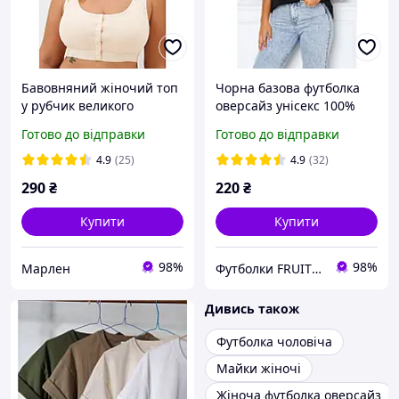
Бавовняний жіночий топ
Чорна базова футболка
у рубчик великого
оверсайз унісекс 100%
розміру зі знімними
бавовна Fruit of the loom
Готово до відправки
Готово до відправки
вкладками на широких
Valueweight
бретелях 4XL 5XL 6XL
4.9
(25)
4.9
(32)
290
₴
220
₴
Купити
Купити
98%
98%
Марлен
Футболки FRUIT 👕
Дивись також
Футболка чоловіча
Майки жіночі
Жіноча футболка оверсайз