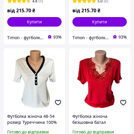
вільного крою унісекс s m
l xl xxl
4.8
(5)
5.0
(6)
l xl xxl
від
215
.70
₴
від
215
.70
₴
Купити
Купити
93%
93%
Timon - футболки дитячі тя дорослі однотонні
Timon - футболки дитячі тя дорослі однотонні
Футболка жіноча 48-54
Футболка жіноча
розмір Туреччина 100%
безшовна батал
бавовна
Туреччина 100%бавовна
Готово до відправки
Готово до відправки