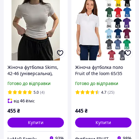
Жіноча футболка Skims,
Жіноча футболка поло
42-46 (універсальна),
Fruit of the loom 65/35
чорний, графіт, білий,
polo з коміром
Готово до відправки
Готово до відправки
віскоза Туреччина.
5.0
(4)
4.7
(25)
46
від
₴
/міс
455
₴
445
₴
Купити
Купити
93%
98%
LuMaR Family
Футболки FRUIT 👕