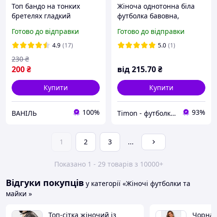
Топ бандо на тонких
Жіноча однотонна біла
бретелях гладкий
футболка бавовна,
футболка жіноча вільного
Готово до відправки
Готово до відправки
крою білого кольору
щільність 160г S M L XL
4.9
(17)
5.0
(1)
XXL розміри
230
₴
200
₴
від
215
.70
₴
Купити
Купити
100%
93%
ВАНІЛЬ
Timon - футболки дитячі тя дорослі однотонні
1
2
3
...
Показано 1 - 29 товарів з 10000+
Відгуки покупців
у категорії «Жіночі футболки та
майки »
Топ-сітка жіночий із
Чорна 