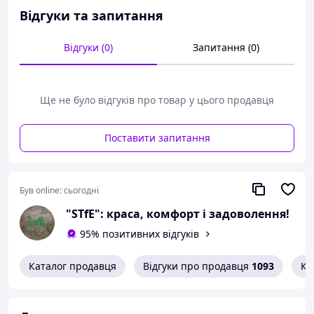
механізм - універсальний ключ, адаптований для
Відгуки та запитання
роботи в діапазоні від 12 до 21 мм 6 регульованих губок
зі сталі CRV дозволяє відкручувати навіть частково
Відгуки (0)
Запитання (0)
оброблені гвинти надійний захват ключа - ручка
покрита нековзким матеріалом Технічні
характеристики: Щелепи: інструментальна сталь CRV
Тип ключа: регульований - біонік Робочий діапазон: 12 -
Ще не було відгуків про товар у цього продавця
21 мм Розмір ключа: 8”
Поставити запитання
Був online:
сьогодні
"STfE": краса, комфорт і задоволення!
95% позитивних відгуків
Каталог продавця
Відгуки про продавця
1093
Ко