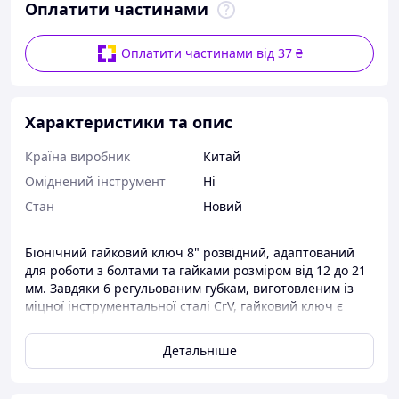
Оплатити частинами
Оплатити частинами від 37 ₴
Характеристики та опис
Країна виробник
Китай
Оміднений інструмент
Ні
Стан
Новий
Біонічний гайковий ключ 8" розвідний, адаптований
для роботи з болтами та гайками розміром від 12 до 21
мм. Завдяки 6 регульованим губкам, виготовленим із
міцної інструментальної сталі CrV, гайковий ключ є
надзвичайно універсальним інструментом і дозволяє
відкручувати навіть частково оброблені болти та гайки.
Детальніше
Ручка ключа виготовлена ​​з нековзкого пластику, що
забезпечує надзвичайно надійний хват.
Характеристики продукту: висока якість біонічний