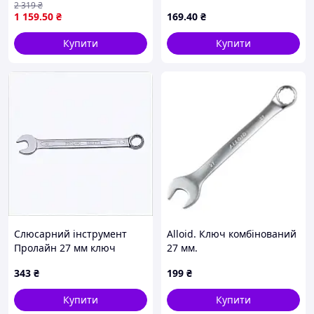
2 319
₴
ванадієва сталь із вигином
1 159
.50
₴
169
.40
₴
Купити
Купити
Слюсарний інструмент
Alloid. Ключ комбінований
Пролайн 27 мм ключ
27 мм.
комбінований, 8218K355T
343
₴
199
₴
Купити
Купити