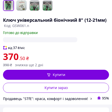
Ключ універсальний біонічний 8" (12-21мм)
Код: GSW061.n
Готово до відправки
37
від
₴
/міс
370
.50
₴
390
₴
знижка ще 2 дні
Купити
Купити зараз
95%
Продавець "STfE": краса, комфорт і задоволення!