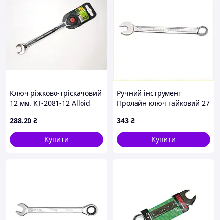
Ключ ріжково-тріскачовий
Ручний інструмент
12 мм. КТ-2081-12 Alloid
Пролайн ключ гайковий 27
MDR
мм X8B218355T
288
.20
₴
343
₴
Купити
Купити