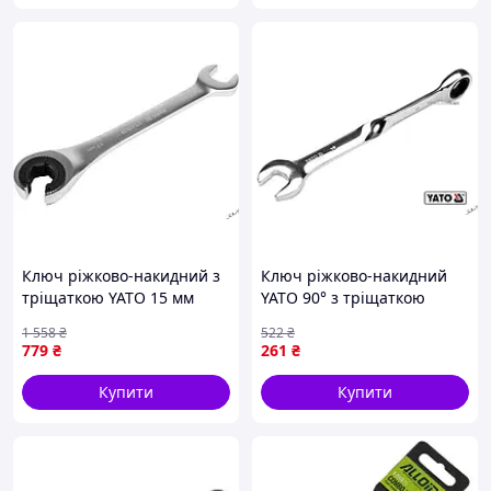
Ключ ріжково-накидний з
Ключ ріжково-накидний
тріщаткою YATO 15 мм
YATO 90° з тріщаткою
длина 215 мм для
М=19 x 239 мм HRC 40-45
1 558
₴
522
₴
профессионального
Cr-V для надежного
779
₴
261
₴
использования
крепления
Купити
Купити