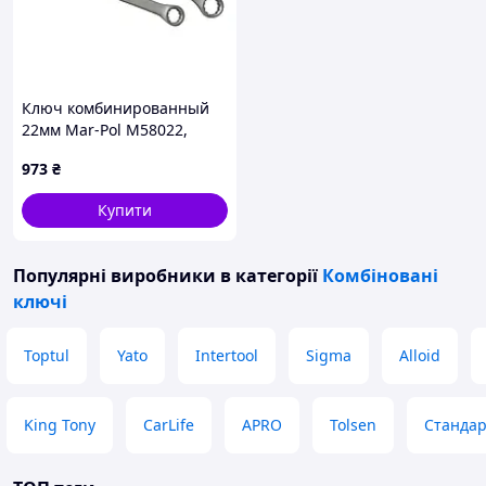
Ключ комбинированный
22мм Mar-Pol M58022,
Гаечный ключ
973
₴
Купити
Популярні виробники
в категорії
Комбіновані
ключі
Toptul
Yato
Intertool
Sigma
Alloid
King Tony
CarLife
APRO
Tolsen
Стандар